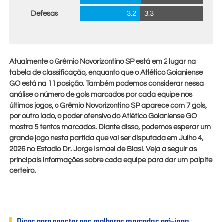
Defesas
3.2
3.3
Atualmente o Grêmio Novorizontino SP está em 2 lugar na
tabela de classificação, enquanto que o Atlético Goianiense
GO está na 11 posição. Também podemos considerar nessa
análise o número de gols marcados por cada equipe nos
últimos jogos, o Grêmio Novorizontino SP aparece com 7 gols,
por outro lado, o poder ofensivo do Atlético Goianiense GO
mostra 5 tentos marcados. Diante disso, podemos esperar um
grande jogo nesta partida que vai ser disputada em
Julho 4,
2026
no Estadio Dr. Jorge Ismael de Biasi. Veja a seguir as
principais informações sobre cada equipe para dar um palpite
certeiro.