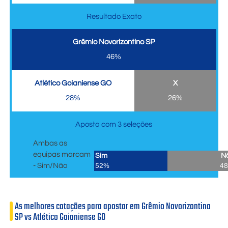
Resultado Exato
Grêmio Novorizontino SP
46%
Atlético Goianiense GO
X
28%
26%
Aposta com 3 seleções
Ambas as
equipas marcam
Sim
N
- Sim/Não
52%
4
As melhores cotações para apostar em Grêmio Novorizontino
SP vs Atlético Goianiense GO