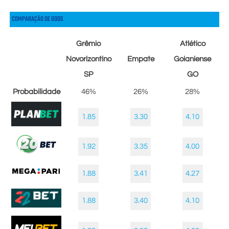
COMPARAÇÃO DE ODDS
Grêmio
Atlético
Novorizontino
Empate
Goianiense
SP
GO
Probabilidade
46%
26%
28%
1.85
3.30
4.10
1.92
3.35
4.00
1.88
3.41
4.27
1.88
3.40
4.10