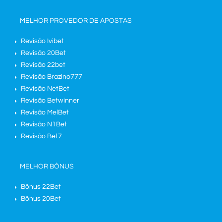
MELHOR PROVEDOR DE APOSTAS
Revisão Ivibet
Revisão 20Bet
Revisão 22bet
Revisão Brazino777
Revisão NetBet
Revisão Betwinner
Revisão MelBet
Revisão N1Bet
Revisão Bet7
MELHOR BÔNUS
Bônus 22Bet
Bônus 20Bet