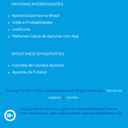
MATÉRIAS INTERESSANTES
Aposta Esportiva no Brasil
Odds e Probabilidades
LiveScore
Melhores Casas de Apostas com App
APOSTANDO EM ESPORTES
Corridas de Cavalos Apostas
Apostas de Futebol
Copyright © 2017-2026 casadeapostas.net. All rights reserved. |
Termos do
negócio
|
Contato
O jogo pode ser viciante. Jogue com responsabilidade! Para ter
mais informações, visite o site seguinte www.gamblingtherapy.org