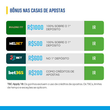
BÔNUS NAS CASAS DE APOSTAS
R$1000
IR
100% SOBRE O 1º
DEPÓSITO
R$500
IR
100% SOBRE O 1º
DEPÓSITO
R$600
IR
NO 1º DEPÓSITO
R$200
IR
COMO CRÉDITOS DE
APOSTAS
T&C Apply 18:
Os ganhos excluem o uso de créditos de apostas. Os T&Cs, limites
de tempo e exceções se aplicam.