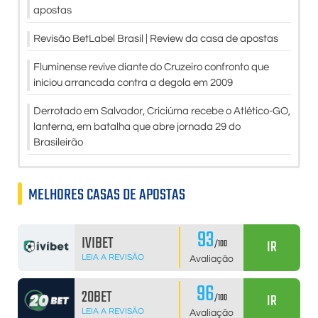
apostas
Revisão BetLabel Brasil | Review da casa de apostas
Fluminense revive diante do Cruzeiro confronto que
iniciou arrancada contra a degola em 2009
Derrotado em Salvador, Criciúma recebe o Atlético-GO,
lanterna, em batalha que abre jornada 29 do
Brasileirão
MELHORES CASAS DE APOSTAS
93
IVIBET
IR
/100
LEIA A REVISÃO
Avaliação
96
20BET
IR
/100
LEIA A REVISÃO
Avaliação