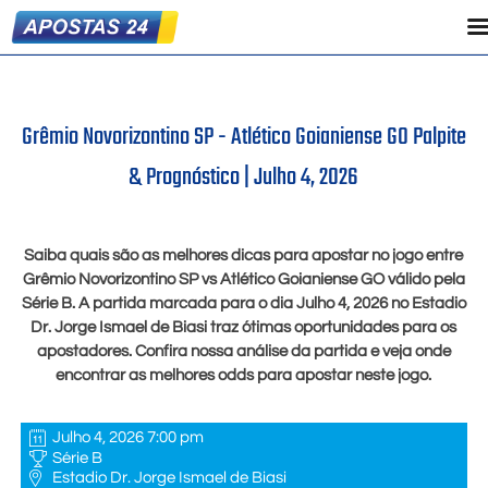
Grêmio Novorizontino SP - Atlético Goianiense GO Palpite
& Prognóstico |
Julho 4, 2026
Saiba quais são as melhores dicas para apostar no jogo entre
Grêmio Novorizontino SP vs Atlético Goianiense GO válido pela
Série B. A partida marcada para o dia
Julho 4, 2026
no Estadio
Dr. Jorge Ismael de Biasi traz ótimas oportunidades para os
apostadores. Confira nossa análise da partida e veja onde
encontrar as melhores odds para apostar neste jogo.
Julho 4, 2026 7:00 pm
Série B
Estadio Dr. Jorge Ismael de Biasi