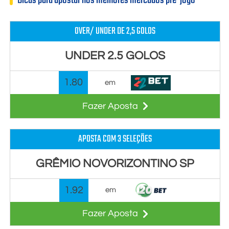
Dicas para apostar nos melhores mercados pré-jogo
OVER/ UNDER DE 2,5 GOLOS
UNDER 2.5 GOLOS
1.80
em
Fazer Aposta
APOSTA COM 3 SELEÇÕES
GRÊMIO NOVORIZONTINO SP
1.92
em
Fazer Aposta