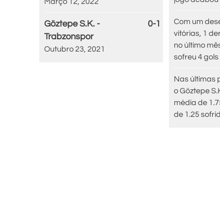
Março 12, 2022
Com um des
Göztepe S.K. -
0-1
vitórias, 1 d
Trabzonspor
no último mês
Outubro 23, 2021
sofreu 4 gols
Nas últimas 
o Göztepe S.
média de 1.7
de 1.25 sofri