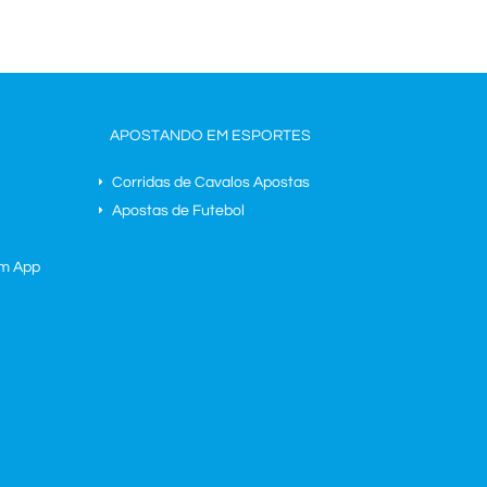
APOSTANDO EM ESPORTES
Corridas de Cavalos Apostas
Apostas de Futebol
om App