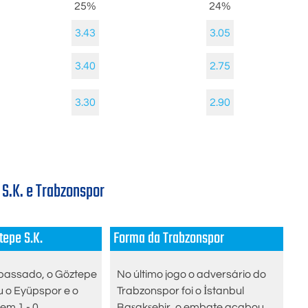
25%
24%
3.43
3.05
3.40
2.75
3.30
2.90
 S.K. e Trabzonspor
tepe S.K.
Forma da Trabzonspor
passado, o Göztepe
No último jogo o adversário do
u o Eyüpspor e o
Trabzonspor foi o İstanbul
em 1 - 0.
Başakşehir, o embate acabou