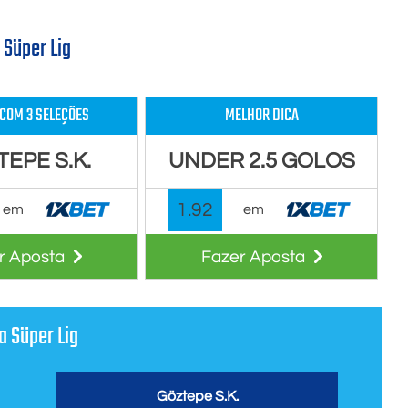
 Süper Lig
COM 3 SELEÇÕES
MELHOR DICA
EPE S.K.
UNDER 2.5 GOLOS
1.92
em
em
r Aposta
Fazer Aposta
a Süper Lig
Göztepe S.K.