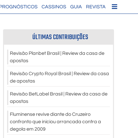
PROGNÓSTICOS
CASSINOS
GUIA
REVISTA
ÚLTIMAS CONTRIBUIÇÕES
Revisão Planbet Brasil | Review da casa de
apostas
Revisão Crypto Royal Brasil | Review da casa
de apostas
Revisão BetLabel Brasil | Review da casa de
apostas
Fluminense revive diante do Cruzeiro
confronto que iniciou arrancada contra a
degola em 2009