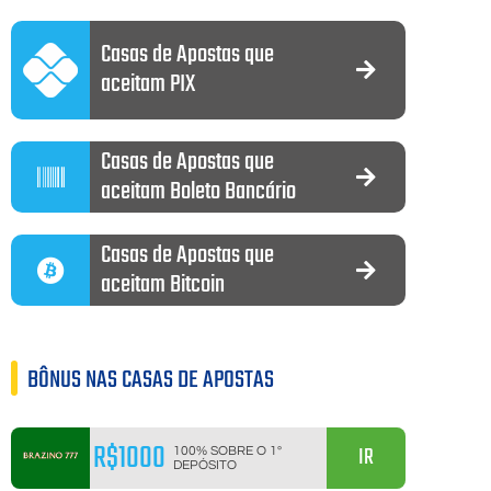
Casas de Apostas que
aceitam PIX
Casas de Apostas que
aceitam Boleto Bancário
Casas de Apostas que
aceitam Bitcoin
BÔNUS NAS CASAS DE APOSTAS
R$1000
IR
100% SOBRE O 1º
DEPÓSITO