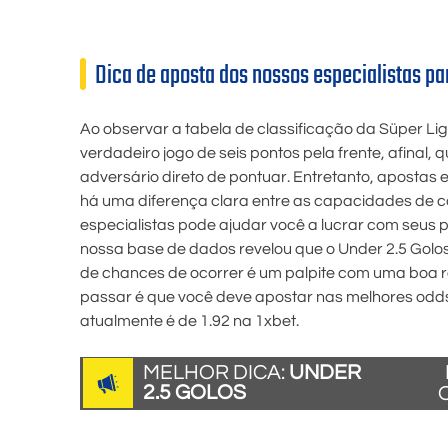
Dica de aposta dos nossos especialistas pa
Ao observar a tabela de classificação da Süper L
verdadeiro jogo de seis pontos pela frente, afinal
adversário direto de pontuar. Entretanto, aposta
há uma diferença clara entre as capacidades de c
especialistas pode ajudar você a lucrar com seus p
nossa base de dados revelou que o Under 2.5 Golo
de chances de ocorrer é um palpite com uma boa r
passar é que você deve apostar nas melhores odds
atualmente é de
1.92
na
1xbet
.
MELHOR DICA:
UNDER
2.5 GOLOS