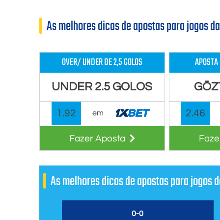
As melhores dicas de apostas para jogos da
OVER/ UNDER DE 2,5 GOLOS
APOSTA 
UNDER 2.5 GOLOS
GÖZT
1.92
2.46
em
Fazer Aposta
Faze
As melhores dicas de apostas para jogos d
0-0