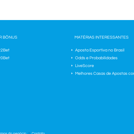
R BÔNUS
MATÉRIAS INTERESSANTES
22Bet
Aposta Esportiva no Brasil
20Bet
Odds e Probabilidades
LiveScore
Melhores Casas de Apostas c
rmos do negócio
|
Contato