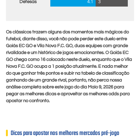
Defesas
4.1
3
Os clássicos trazem alguns dos momentos mais mágicos do
futebol, diante disso, você não pode perder este duelo entre
Goiás EC GO e Vila Nova F.C. GO, duas equipes com grande
rivalidade e um histórico de jogos emocionantes. O Goiás EC
GO chega como 16 colocado neste duelo, enquanto que o Vila
Nova F.C. GO ocupa a 1 posição atualmente. E nada melhor
do que ganhar três pontos e subir na tabela de classificação
ganhando de um grande rival, portanto, não perca nossa
análise completa sobre este jogo do dia
Maio 9, 2026
para
pegar as melhores dicas e aproveitar as melhores odds para
apostar no confronto.
Dicas para apostar nos melhores mercados pré-jogo