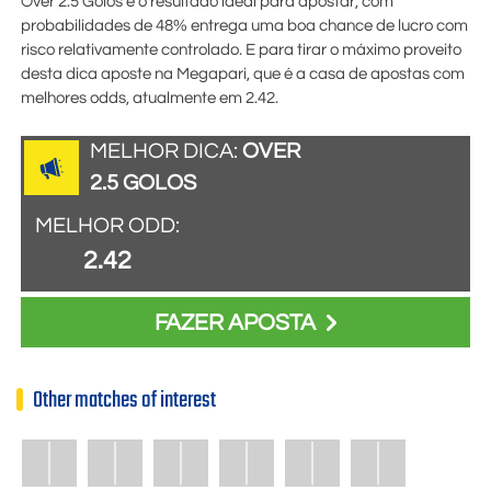
Over 2.5 Golos é o resultado ideal para apostar, com
probabilidades de 48% entrega uma boa chance de lucro com
risco relativamente controlado. E para tirar o máximo proveito
desta dica aposte na
Megapari
, que é a casa de apostas com
melhores odds, atualmente em
2.42
.
MELHOR DICA:
OVER
2.5 GOLOS
MELHOR ODD:
2.42
FAZER APOSTA
Other matches of interest