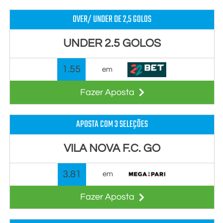
OVER/ UNDER DE 2,5 GOLOS
UNDER 2.5 GOLOS
1.55
em
Fazer Aposta
APOSTA COM 3 SELEÇÕES
VILA NOVA F.C. GO
3.81
em
Fazer Aposta