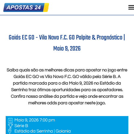
Goiás EC GO - Vila Nova F.C. GO Palpite & Prognóstico |
Maio 9, 2026
Saiba quais são as melhores dicas para apostar no jogo entre
Goiás EC GO vs Vila Nova F.C. GO válido pela Série B. A
partida marcada para o dia
Maio 9, 2026
no Estádio da
Serrinha traz ótimas oportunidades para os apostadores.
Confira nossa análise da partida e veja onde encontrar as
melhores odds para apostar neste jogo.
Maio 9, 2026 7:00 pm
Série B
Estádio da Serrinha | Goiania