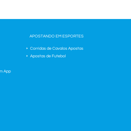
APOSTANDO EM ESPORTES
Corridas de Cavalos Apostas
Apostas de Futebol
om App