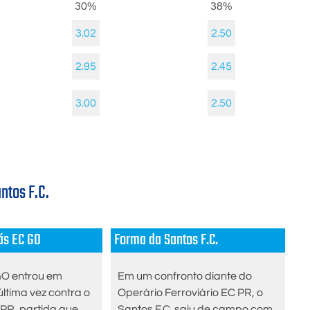
30%
38%
3.02
2.50
2.95
2.45
3.00
2.50
ntos F.C.
ás EC GO
Forma da Santos F.C.
GO entrou em
Em um confronto diante do
ltima vez contra o
Operário Ferroviário EC PR, o
 PR, partida que
Santos F.C. saiu de campo com