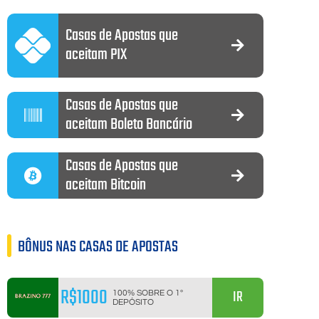
Casas de Apostas que
aceitam PIX
Casas de Apostas que
aceitam Boleto Bancário
Casas de Apostas que
aceitam Bitcoin
BÔNUS NAS CASAS DE APOSTAS
R$1000
IR
100% SOBRE O 1º
DEPÓSITO