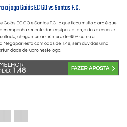
a o jogo Goiás EC GO vs Santos F.C.
Goiás EC GO e Santos F.C., o que ficou muito claro é que
desempenho recente das equipes, a força dos elencos e
 resultado, chegamos ao número de 65% como a
 a
Megapari
está com odds de
1.48
, sem dúvidas uma
tunidade de lucro neste jogo.
MELHOR
FAZER APOSTA
1.48
ODD: