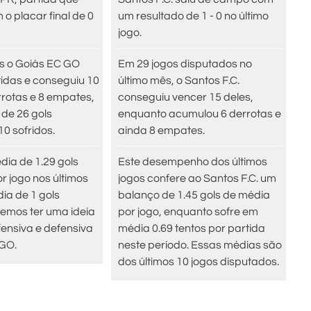
o placar final de 0
um resultado de 1 - 0 no último
jogo.
s o Goiás EC GO
Em 29 jogos disputados no
tidas e conseguiu 10
último mês, o Santos F.C.
errotas e 8 empates,
conseguiu vencer 15 deles,
 de 26 gols
enquanto acumulou 6 derrotas e
0 sofridos.
ainda 8 empates.
ia de 1.29 gols
Este desempenho dos últimos
 jogo nos últimos
jogos confere ao Santos F.C. um
ia de 1 gols
balanço de 1.45 gols de média
demos ter uma ideia
por jogo, enquanto sofre em
fensiva e defensiva
média 0.69 tentos por partida
 GO.
neste período. Essas médias são
dos últimos 10 jogos disputados.