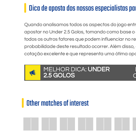
Dica de aposta dos nossos especialistas par
Quando analisamos todos os aspectos do jogo entre 
apostar no Under 2.5 Golos, tomando como base o 
todos os outros fatores que podem influenciar no
probabilidade deste resultado ocorrer. Além disso,
cotação excelente e que representa uma ótima opor
MELHOR DICA:
UNDER
2.5 GOLOS
Other matches of interest