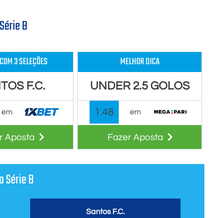
Série B
COM 3 SELEÇÕES
MELHOR DICA
TOS F.C.
UNDER 2.5 GOLOS
1.48
em
em
r Aposta
Fazer Aposta
a Série B
Santos F.C.