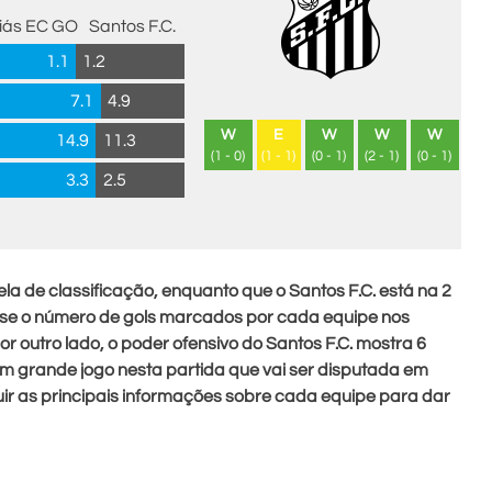
iás EC GO
Santos F.C.
1.1
1.2
7.1
4.9
W
E
W
W
W
14.9
11.3
(1 - 0)
(1 - 1)
(0 - 1)
(2 - 1)
(0 - 1)
3.3
2.5
a de classificação, enquanto que o Santos F.C. está na 2
se o número de gols marcados por cada equipe nos
r outro lado, o poder ofensivo do Santos F.C. mostra 6
m grande jogo nesta partida que vai ser disputada em
uir as principais informações sobre cada equipe para dar