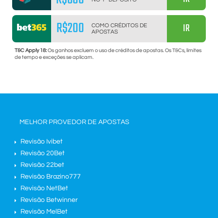
R$200
IR
COMO CRÉDITOS DE
APOSTAS
T&C Apply 18:
Os ganhos excluem o uso de créditos de apostas. Os T&Cs, limites
de tempo e exceções se aplicam.
MELHOR PROVEDOR DE APOSTAS
Revisão Ivibet
Revisão 20Bet
Revisão 22bet
Revisão Brazino777
Revisão NetBet
Revisão Betwinner
Revisão MelBet