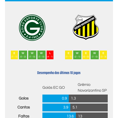
E
W
W
W
L
E
W
E
W
E
(1 - 1)
(0 - 2)
(1 - 0)
(1 - 0)
(4 - 1)
(1 - 1)
(2 - 1)
(0 - 0)
(1 - 0)
(3 - 3)
Desempenho dos últimos 10 jogos
Grêmio
Goiás EC GO
Novorizontino SP
Golos
0.9
1.3
Cantos
3.9
5.1
Faltas
13.6
13