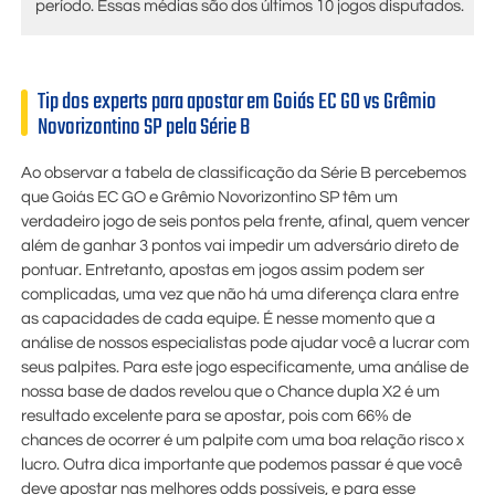
período. Essas médias são dos últimos 10 jogos disputados.
Tip dos experts para apostar em Goiás EC GO vs Grêmio
Novorizontino SP pela Série B
Ao observar a tabela de classificação da Série B percebemos
que Goiás EC GO e Grêmio Novorizontino SP têm um
verdadeiro jogo de seis pontos pela frente, afinal, quem vencer
além de ganhar 3 pontos vai impedir um adversário direto de
pontuar. Entretanto, apostas em jogos assim podem ser
complicadas, uma vez que não há uma diferença clara entre
as capacidades de cada equipe. É nesse momento que a
análise de nossos especialistas pode ajudar você a lucrar com
seus palpites. Para este jogo especificamente, uma análise de
nossa base de dados revelou que o Chance dupla X2 é um
resultado excelente para se apostar, pois com 66% de
chances de ocorrer é um palpite com uma boa relação risco x
lucro. Outra dica importante que podemos passar é que você
deve apostar nas melhores odds possíveis, e para esse