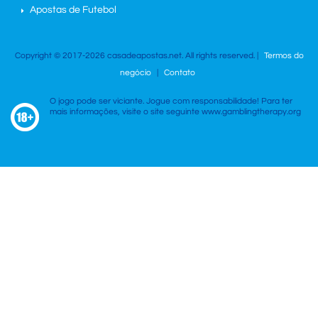
Apostas de Futebol
Copyright © 2017-2026 casadeapostas.net. All rights reserved. |
Termos do
negócio
|
Contato
O jogo pode ser viciante. Jogue com responsabilidade! Para ter
mais informações, visite o site seguinte www.gamblingtherapy.org