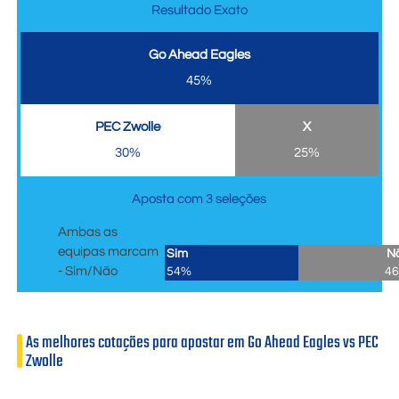
Resultado Exato
Go Ahead Eagles
45%
PEC Zwolle
X
30%
25%
Aposta com 3 seleções
Ambas as
equipas marcam
Sim
N
- Sim/Não
54%
4
As melhores cotações para apostar em Go Ahead Eagles vs PEC
Zwolle