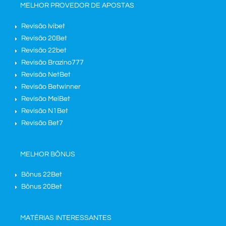
MELHOR PROVEDOR DE APOSTAS
Revisão Ivibet
Revisão 20Bet
Revisão 22bet
Revisão Brazino777
Revisão NetBet
Revisão Betwinner
Revisão MelBet
Revisão N1Bet
Revisão Bet7
MELHOR BÔNUS
Bônus 22Bet
Bônus 20Bet
MATÉRIAS INTERESSANTES