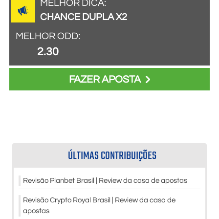
MELHOR DICA:
CHANCE DUPLA X2
MELHOR ODD:
2.30
FAZER APOSTA
ÚLTIMAS CONTRIBUIÇÕES
Revisão Planbet Brasil | Review da casa de apostas
Revisão Crypto Royal Brasil | Review da casa de
apostas