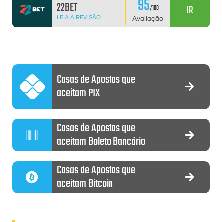
95
22BET
IR
/100
LEIA A REVISÃO
Avaliação
Casas de Apostas que
aceitam PIX
Casas de Apostas que
aceitam Boleto Bancário
Casas de Apostas que
aceitam Bitcoin