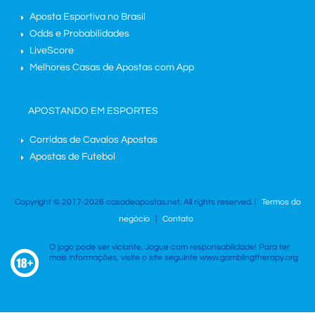
Aposta Esportiva no Brasil
Odds e Probabilidades
LiveScore
Melhores Casas de Apostas com App
APOSTANDO EM ESPORTES
Corridas de Cavalos Apostas
Apostas de Futebol
Copyright © 2017-2026 casadeapostas.net. All rights reserved. |
Termos do
negócio
|
Contato
O jogo pode ser viciante. Jogue com responsabilidade! Para ter
mais informações, visite o site seguinte www.gamblingtherapy.org