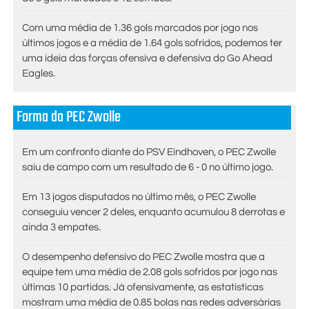
Com uma média de 1.36 gols marcados por jogo nos
últimos jogos e a média de 1.64 gols sofridos, podemos ter
uma ideia das forças ofensiva e defensiva do Go Ahead
Eagles.
Forma da PEC Zwolle
Em um confronto diante do PSV Eindhoven, o PEC Zwolle
saiu de campo com um resultado de 6 - 0 no último jogo.
Em 13 jogos disputados no último mês, o PEC Zwolle
conseguiu vencer 2 deles, enquanto acumulou 8 derrotas e
ainda 3 empates.
O desempenho defensivo do PEC Zwolle mostra que a
equipe tem uma média de 2.08 gols sofridos por jogo nas
últimas 10 partidas. Já ofensivamente, as estatísticas
mostram uma média de 0.85 bolas nas redes adversárias