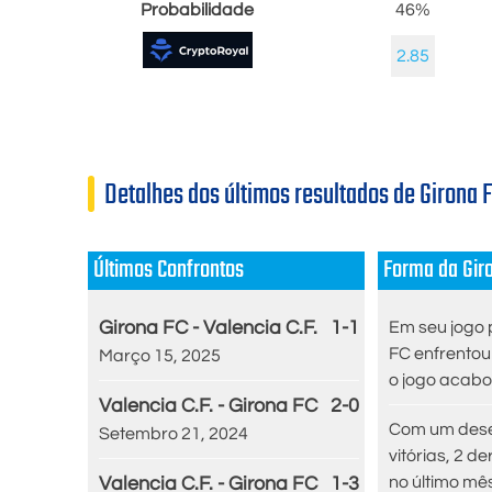
Probabilidade
46%
2.85
Detalhes dos últimos resultados de Girona F
Últimos Confrontos
Forma da Gir
Girona FC - Valencia C.F.
1-1
Em seu jogo 
FC enfrentou 
Março 15, 2025
o jogo acabou
Valencia C.F. - Girona FC
2-0
Com um des
Setembro 21, 2024
vitórias, 2 d
no último mê
Valencia C.F. - Girona FC
1-3