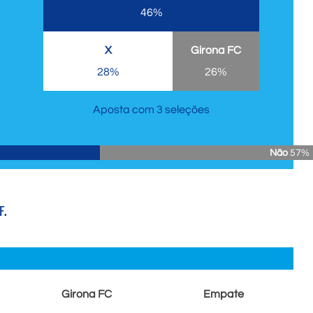
46%
X
Girona FC
28%
26%
Aposta com 3 seleções
Não
57%
F.
Girona FC
Empate