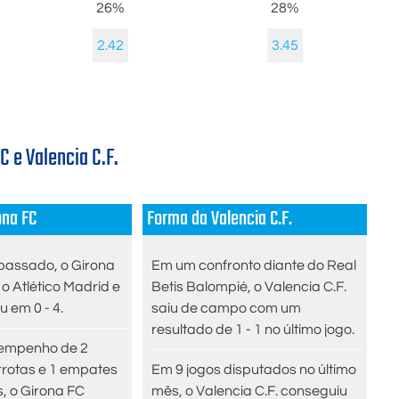
26%
28%
2.42
3.45
C e Valencia C.F.
ona FC
Forma da Valencia C.F.
passado, o Girona
Em um confronto diante do Real
o Atlético Madrid e
Betis Balompié, o Valencia C.F.
 em 0 - 4.
saiu de campo com um
resultado de 1 - 1 no último jogo.
empenho de 2
errotas e 1 empates
Em 9 jogos disputados no último
s, o Girona FC
mês, o Valencia C.F. conseguiu