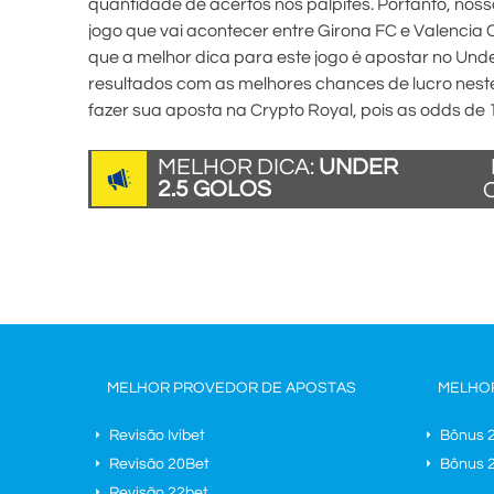
quantidade de acertos nos palpites. Portanto, nos
jogo que vai acontecer entre Girona FC e Valenci
que a melhor dica para este jogo é apostar no Und
resultados com as melhores chances de lucro nest
fazer sua aposta na
Crypto Royal
, pois as odds de
MELHOR DICA:
UNDER
2.5 GOLOS
MELHOR PROVEDOR DE APOSTAS
MELHO
Revisão Ivibet
Bônus 
Revisão 20Bet
Bônus 
Revisão 22bet