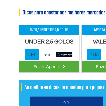
Dicas para apostar nos melhores mercados
OVER/ UNDER DE 2,5 GOLOS
APOSTA 
UNDER 2.5 GOLOS
VALE
1.95
2.85
em
Fazer Aposta
Faze
As melhores dicas de apostas para jogos d
0-1