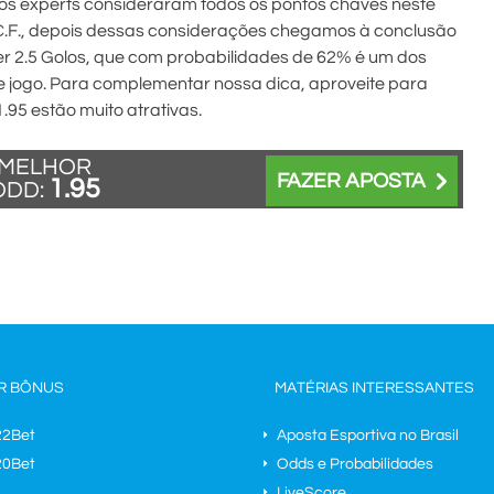
sos experts consideraram todos os pontos chaves neste
a C.F., depois dessas considerações chegamos à conclusão
er 2.5 Golos, que com probabilidades de 62% é um dos
e jogo. Para complementar nossa dica, aproveite para
1.95
estão muito atrativas.
MELHOR
FAZER APOSTA
1.95
ODD:
R BÔNUS
MATÉRIAS INTERESSANTES
22Bet
Aposta Esportiva no Brasil
20Bet
Odds e Probabilidades
LiveScore