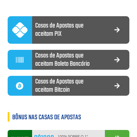
Casas de Apostas que
aceitam PIX
Casas de Apostas que
aceitam Boleto Bancário
Casas de Apostas que
aceitam Bitcoin
BÔNUS NAS CASAS DE APOSTAS
100% SOBRE O 1º