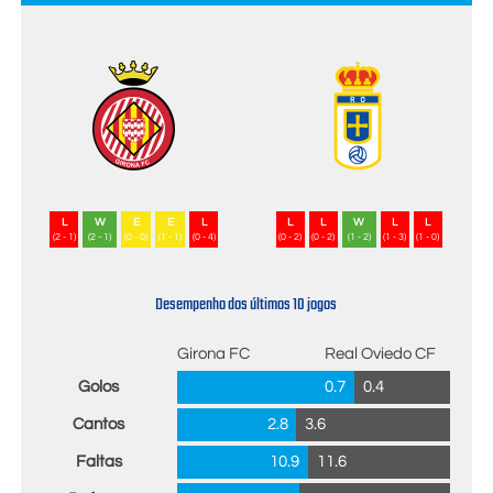
L
W
E
E
L
L
L
W
L
L
(2 - 1)
(2 - 1)
(0 - 0)
(1 - 1)
(0 - 4)
(0 - 2)
(0 - 2)
(1 - 2)
(1 - 3)
(1 - 0)
Desempenho dos últimos 10 jogos
Girona FC
Real Oviedo CF
Golos
0.7
0.4
Cantos
2.8
3.6
Faltas
10.9
11.6