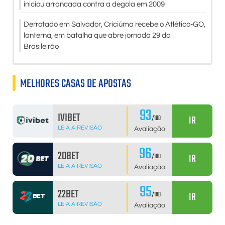
iniciou arrancada contra a degola em 2009
Derrotado em Salvador, Criciúma recebe o Atlético-GO,
lanterna, em batalha que abre jornada 29 do
Brasileirão
MELHORES CASAS DE APOSTAS
93
IVIBET
IR
/100
LEIA A REVISÃO
Avaliação
96
20BET
IR
/100
LEIA A REVISÃO
Avaliação
95
22BET
IR
/100
LEIA A REVISÃO
Avaliação