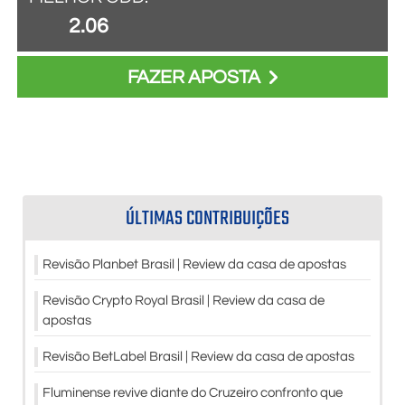
2.06
FAZER APOSTA
ÚLTIMAS CONTRIBUIÇÕES
Revisão Planbet Brasil | Review da casa de apostas
Revisão Crypto Royal Brasil | Review da casa de
apostas
Revisão BetLabel Brasil | Review da casa de apostas
Fluminense revive diante do Cruzeiro confronto que