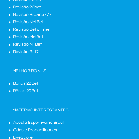
Revisão 22bet
Revisão Brazino777
Revisão NetBet
Revisão Betwinner
Revisão MelBet
Revisão N1Bet
Revisão Bet7
MELHOR BÔNUS
Bônus 22Bet
Bônus 20Bet
MATÉRIAS INTERESSANTES
Aposta Esportiva no Brasil
Odds e Probabilidades
LiveScore