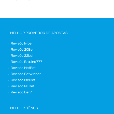
MELHOR PROVEDOR DE APOSTAS
Revisão Ivibet
Revisão 20Bet
Revisão 22bet
Revisão Brazino777
Revisão NetBet
Revisão Betwinner
Revisão MelBet
Revisão N1Bet
Revisão Bet7
MELHOR BÔNUS