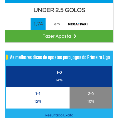
UNDER 2.5 GOLOS
1.74
em
Fazer Aposta
As melhores dicas de apostas para jogos da Primeira Liga
1-0
14%
1-1
2-0
12%
10%
Resultado Exato