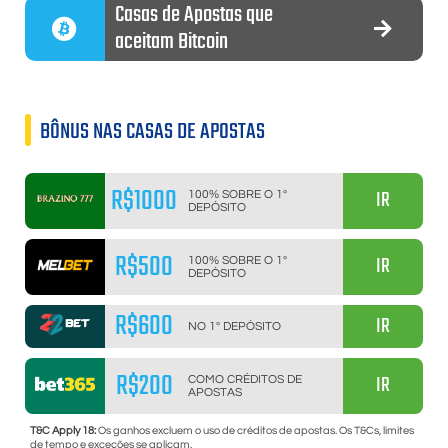
Casas de Apostas que
aceitam Bitcoin
BÔNUS NAS CASAS DE APOSTAS
R$1000
IR
100% SOBRE O 1º
DEPÓSITO
R$500
IR
100% SOBRE O 1º
DEPÓSITO
R$600
IR
NO 1º DEPÓSITO
R$200
IR
COMO CRÉDITOS DE
APOSTAS
T&C Apply 18:
Os ganhos excluem o uso de créditos de apostas. Os T&Cs, limites
de tempo e exceções se aplicam.