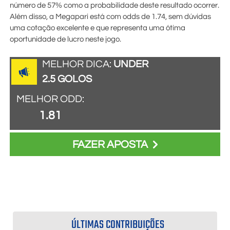
número de 57% como a probabilidade deste resultado ocorrer.
Além disso, a
Megapari
está com odds de
1.74
, sem dúvidas
uma cotação excelente e que representa uma ótima
oportunidade de lucro neste jogo.
MELHOR DICA:
UNDER
2.5 GOLOS
MELHOR ODD:
1.81
FAZER APOSTA
ÚLTIMAS CONTRIBUIÇÕES