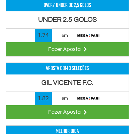
OVER/ UNDER DE 2,5 GOLOS
UNDER 2.5 GOLOS
1.74
em
Fazer Aposta
APOSTA COM 3 SELEÇÕES
GIL VICENTE F.C.
1.82
em
Fazer Aposta
MELHOR DICA