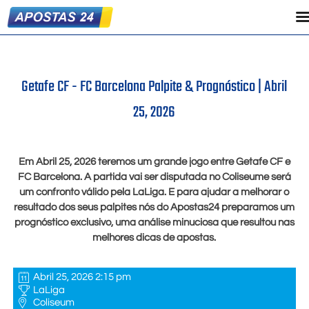
Getafe CF - FC Barcelona Palpite & Prognóstico |
Abril
25, 2026
Em
Abril 25, 2026
teremos um grande jogo entre Getafe CF e
FC Barcelona. A partida vai ser disputada no Coliseume será
um confronto válido pela LaLiga. E para ajudar a melhorar o
resultado dos seus palpites nós do Apostas24 preparamos um
prognóstico exclusivo, uma análise minuciosa que resultou nas
melhores dicas de apostas.
Abril 25, 2026 2:15 pm
LaLiga
Coliseum