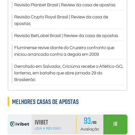
Revisão Planbet Brasil | Review da casa de apostas
Revisão Crypto Royal Brasil | Review da casa de
apostas
Revisão BetLabel Brasil | Review da casa de apostas
Fluminense revive diante do Cruzeiro confronto que
iniciou arrancada contra a degola em 2009
Derrotado em Salvador, Criciúma recebe o Atlético-GO,
lanterna, em batalha que abre jornada 29 do
Brasileirão
MELHORES CASAS DE APOSTAS
93
IVIBET
IR
/100
LEIA A REVISÃO
Avaliação