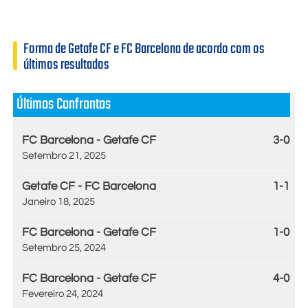
Forma de Getafe CF e FC Barcelona de acordo com os
últimos resultados
Últimos Confrontos
FC Barcelona - Getafe CF
3-0
Setembro 21, 2025
Getafe CF - FC Barcelona
1-1
Janeiro 18, 2025
FC Barcelona - Getafe CF
1-0
Setembro 25, 2024
FC Barcelona - Getafe CF
4-0
Fevereiro 24, 2024