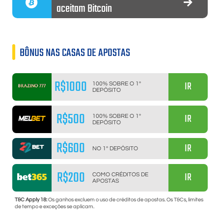
aceitam Bitcoin
BÔNUS NAS CASAS DE APOSTAS
R$1000
IR
100% SOBRE O 1º
DEPÓSITO
R$500
IR
100% SOBRE O 1º
DEPÓSITO
R$600
IR
NO 1º DEPÓSITO
R$200
IR
COMO CRÉDITOS DE
APOSTAS
T&C Apply 18:
Os ganhos excluem o uso de créditos de apostas. Os T&Cs, limites
de tempo e exceções se aplicam.