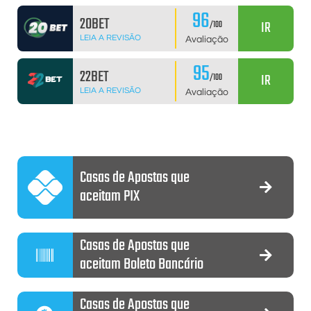
96
20BET
IR
/100
LEIA A REVISÃO
Avaliação
95
22BET
IR
/100
LEIA A REVISÃO
Avaliação
Casas de Apostas que
aceitam PIX
Casas de Apostas que
aceitam Boleto Bancário
Casas de Apostas que