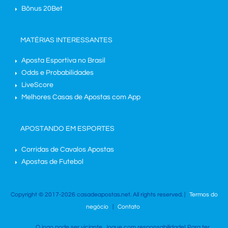
Bônus 20Bet
MATÉRIAS INTERESSANTES
Aposta Esportiva no Brasil
Odds e Probabilidades
LiveScore
Melhores Casas de Apostas com App
APOSTANDO EM ESPORTES
Corridas de Cavalos Apostas
Apostas de Futebol
Copyright © 2017-2026 casadeapostas.net. All rights reserved. |
Termos do
negócio
|
Contato
O jogo pode ser viciante. Jogue com responsabilidade! Para ter