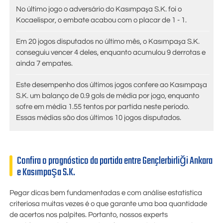
No último jogo o adversário do Kasımpaşa S.K. foi o
Kocaelispor, o embate acabou com o placar de 1 - 1.
Em 20 jogos disputados no último mês, o Kasımpaşa S.K.
conseguiu vencer 4 deles, enquanto acumulou 9 derrotas e
ainda 7 empates.
Este desempenho dos últimos jogos confere ao Kasımpaşa
S.K. um balanço de 0.9 gols de média por jogo, enquanto
sofre em média 1.55 tentos por partida neste período.
Essas médias são dos últimos 10 jogos disputados.
Confira o prognóstico da partida entre Gençlerbirliği Ankara
e Kasımpaşa S.K.
Pegar dicas bem fundamentadas e com análise estatística
criteriosa muitas vezes é o que garante uma boa quantidade
de acertos nos palpites. Portanto, nossos experts