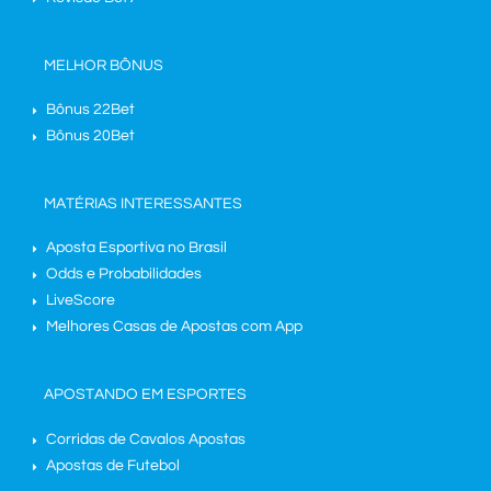
MELHOR BÔNUS
Bônus 22Bet
Bônus 20Bet
MATÉRIAS INTERESSANTES
Aposta Esportiva no Brasil
Odds e Probabilidades
LiveScore
Melhores Casas de Apostas com App
APOSTANDO EM ESPORTES
Corridas de Cavalos Apostas
Apostas de Futebol