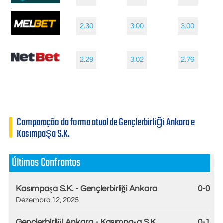
2.30
3.00
3.00
2.29
3.02
2.76
Comparação da forma atual de Gençlerbirliği Ankara e
Kasımpaşa S.K.
Últimos Confrontos
Kasımpaşa S.K. - Gençlerbirliği Ankara
0-0
Dezembro 12, 2025
Gençlerbirliği Ankara - Kasımpaşa S.K.
0-1