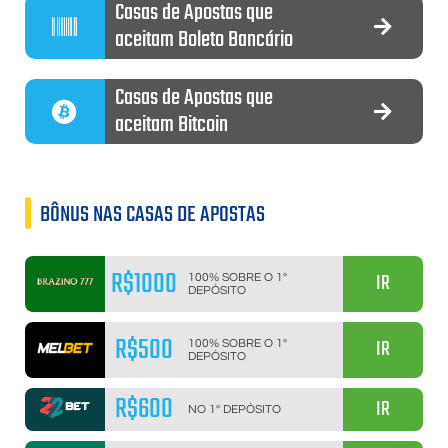
Casas de Apostas que
aceitam Boleto Bancário
Casas de Apostas que
aceitam Bitcoin
BÔNUS NAS CASAS DE APOSTAS
R$1000
IR
100% SOBRE O 1º
DEPÓSITO
R$500
IR
100% SOBRE O 1º
DEPÓSITO
R$600
IR
NO 1º DEPÓSITO