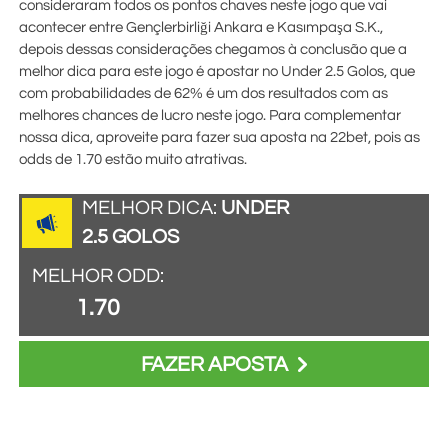
consideraram todos os pontos chaves neste jogo que vai
acontecer entre Gençlerbirliği Ankara e Kasımpaşa S.K.,
depois dessas considerações chegamos à conclusão que a
melhor dica para este jogo é apostar no Under 2.5 Golos, que
com probabilidades de 62% é um dos resultados com as
melhores chances de lucro neste jogo. Para complementar
nossa dica, aproveite para fazer sua aposta na
22bet
, pois as
odds de
1.70
estão muito atrativas.
MELHOR DICA:
UNDER
2.5 GOLOS
MELHOR ODD:
1.70
FAZER APOSTA