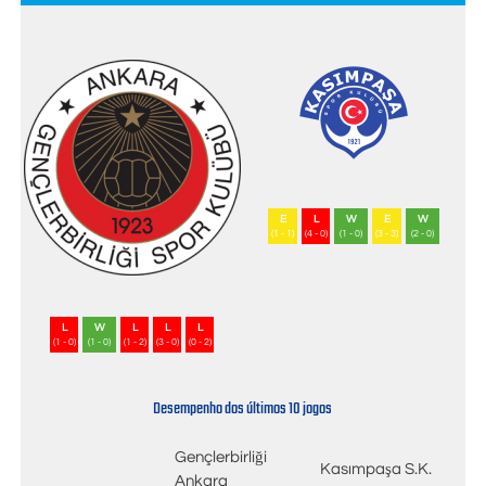
E
L
W
E
W
(1 - 1)
(4 - 0)
(1 - 0)
(3 - 3)
(2 - 0)
L
W
L
L
L
(1 - 0)
(1 - 0)
(1 - 2)
(3 - 0)
(0 - 2)
Desempenho dos últimos 10 jogos
Gençlerbirliği
Kasımpaşa S.K.
Ankara