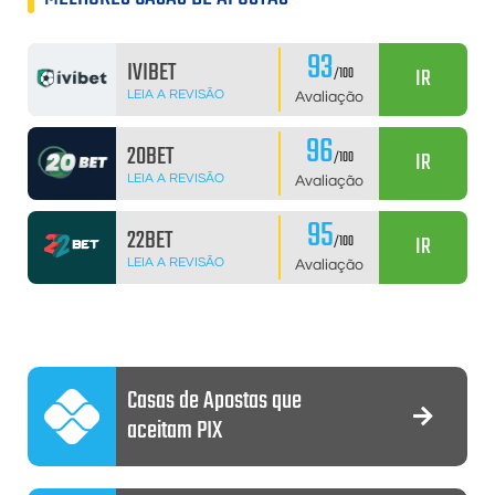
93
IVIBET
IR
/100
LEIA A REVISÃO
Avaliação
96
20BET
IR
/100
LEIA A REVISÃO
Avaliação
95
22BET
IR
/100
LEIA A REVISÃO
Avaliação
Casas de Apostas que
aceitam PIX