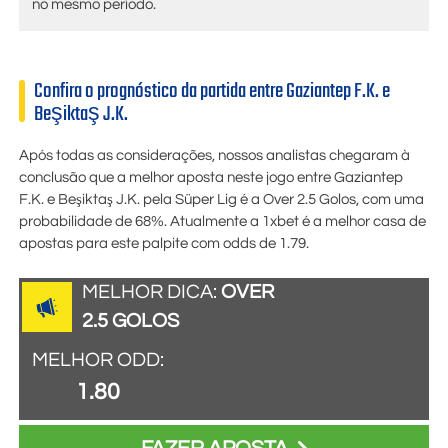
no mesmo período.
Confira o prognóstico da partida entre Gaziantep F.K. e
Beşiktaş J.K.
Após todas as considerações, nossos analistas chegaram à
conclusão que a melhor aposta neste jogo entre Gaziantep
F.K. e Beşiktaş J.K. pela Süper Lig é a Over 2.5 Golos, com uma
probabilidade de 68%. Atualmente a
1xbet
é a melhor casa de
apostas para este palpite com odds de
1.79
.
MELHOR DICA:
OVER
2.5 GOLOS
MELHOR ODD:
1.80