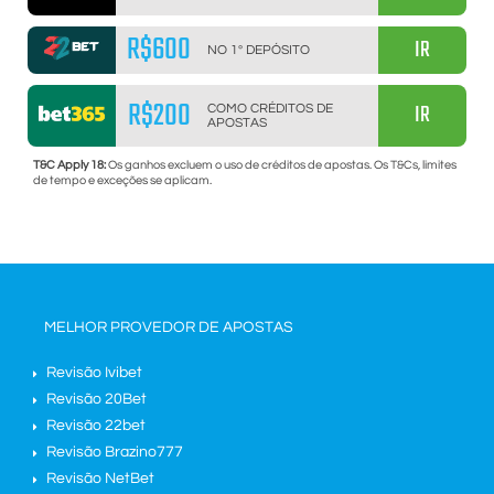
R$600
IR
NO 1º DEPÓSITO
R$200
IR
COMO CRÉDITOS DE
APOSTAS
T&C Apply 18:
Os ganhos excluem o uso de créditos de apostas. Os T&Cs, limites
de tempo e exceções se aplicam.
MELHOR PROVEDOR DE APOSTAS
Revisão Ivibet
Revisão 20Bet
Revisão 22bet
Revisão Brazino777
Revisão NetBet