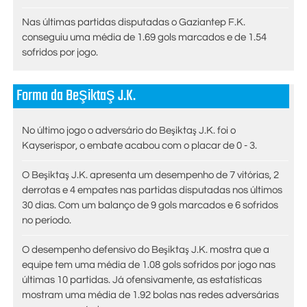
Nas últimas partidas disputadas o Gaziantep F.K.
conseguiu uma média de 1.69 gols marcados e de 1.54
sofridos por jogo.
Forma da Beşiktaş J.K.
No último jogo o adversário do Beşiktaş J.K. foi o
Kayserispor, o embate acabou com o placar de 0 - 3.
O Beşiktaş J.K. apresenta um desempenho de 7 vitórias, 2
derrotas e 4 empates nas partidas disputadas nos últimos
30 dias. Com um balanço de 9 gols marcados e 6 sofridos
no período.
O desempenho defensivo do Beşiktaş J.K. mostra que a
equipe tem uma média de 1.08 gols sofridos por jogo nas
últimas 10 partidas. Já ofensivamente, as estatísticas
mostram uma média de 1.92 bolas nas redes adversárias