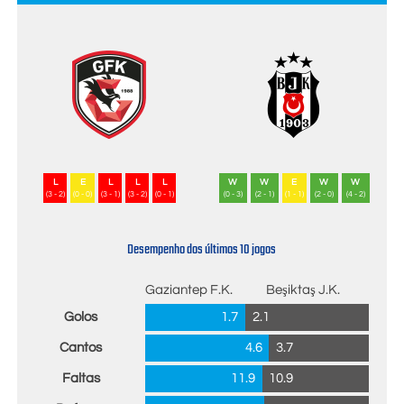
L
E
L
L
L
W
W
E
W
W
(3 - 2)
(0 - 0)
(3 - 1)
(3 - 2)
(0 - 1)
(0 - 3)
(2 - 1)
(1 - 1)
(2 - 0)
(4 - 2)
Desempenho dos últimos 10 jogos
Gaziantep F.K.
Beşiktaş J.K.
Golos
1.7
2.1
Cantos
4.6
3.7
Faltas
11.9
10.9