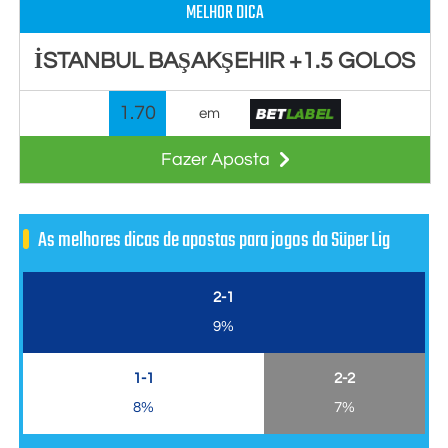
MELHOR DICA
İSTANBUL BAŞAKŞEHIR +1.5 GOLOS
1.70
em
Fazer Aposta
As melhores dicas de apostas para jogos da Süper Lig
2-1
9%
1-1
2-2
8%
7%