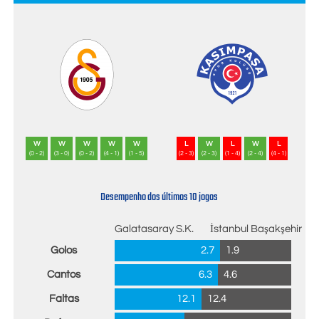
W
W
W
W
W
L
W
L
W
L
(0 - 2)
(3 - 0)
(0 - 2)
(4 - 1)
(1 - 5)
(2 - 3)
(2 - 3)
(1 - 4)
(2 - 4)
(4 - 1)
Desempenho dos últimos 10 jogos
Galatasaray S.K.
İstanbul Başakşehir
Golos
2.7
1.9
Cantos
6.3
4.6
Faltas
12.1
12.4