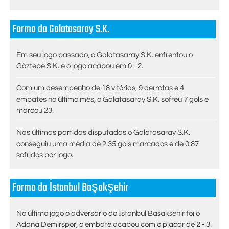
Forma da Galatasaray S.K.
Em seu jogo passado, o Galatasaray S.K. enfrentou o
Göztepe S.K. e o jogo acabou em 0 - 2.
Com um desempenho de 18 vitórias, 9 derrotas e 4
empates no último mês, o Galatasaray S.K. sofreu 7 gols e
marcou 23.
Nas últimas partidas disputadas o Galatasaray S.K.
conseguiu uma média de 2.35 gols marcados e de 0.87
sofridos por jogo.
Forma da İstanbul Başakşehir
No último jogo o adversário do İstanbul Başakşehir foi o
Adana Demirspor, o embate acabou com o placar de 2 - 3.