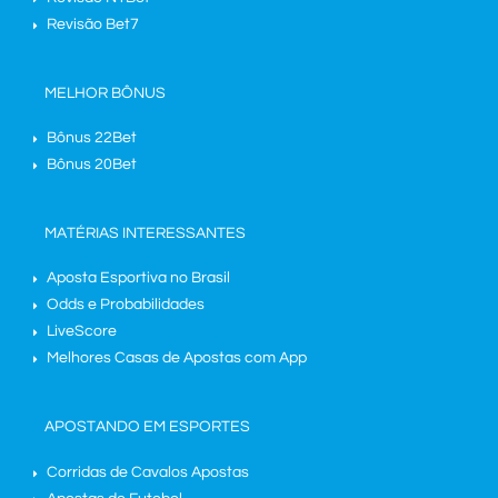
Revisão Bet7
MELHOR BÔNUS
Bônus 22Bet
Bônus 20Bet
MATÉRIAS INTERESSANTES
Aposta Esportiva no Brasil
Odds e Probabilidades
LiveScore
Melhores Casas de Apostas com App
APOSTANDO EM ESPORTES
Corridas de Cavalos Apostas