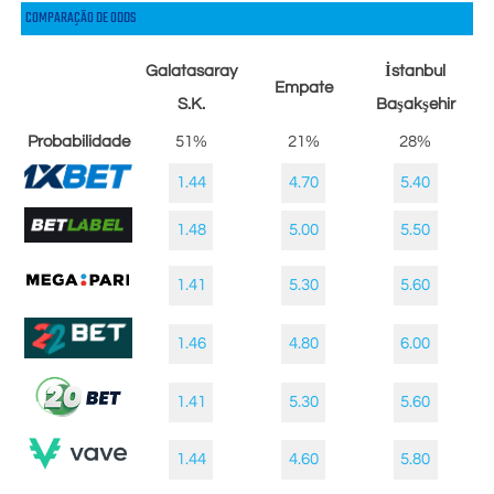
COMPARAÇÃO DE ODDS
Galatasaray
İstanbul
Empate
S.K.
Başakşehir
Probabilidade
51%
21%
28%
1.44
4.70
5.40
1.48
5.00
5.50
1.41
5.30
5.60
1.46
4.80
6.00
1.41
5.30
5.60
1.44
4.60
5.80