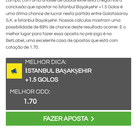
campo, com uma análise de dados extensiva chegamos à
conclusão que apostar no İstanbul Başakşehir +1.5 Golos é
uma ótima chance de lucrar nesta partida entre Galatasaray
S.K. e İstanbul Başakşehir. Nossos cálculos mostram uma
possibilidade de 69% de chance deste resultado ocorrer. E o
melhor lugar para fazer essa aposta no pré-jogo é na
BetLabel
, uma excelente casa de apostas que está com
cotação de
1.70
.
MELHOR DICA:
İSTANBUL BAŞAKŞEHIR
+1.5 GOLOS
MELHOR ODD:
1.70
FAZER APOSTA