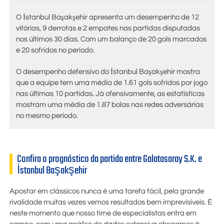
O İstanbul Başakşehir apresenta um desempenho de 12
vitórias, 9 derrotas e 2 empates nas partidas disputadas
nos últimos 30 dias. Com um balanço de 20 gols marcados
e 20 sofridos no período.
O desempenho defensivo do İstanbul Başakşehir mostra
que a equipe tem uma média de 1.61 gols sofridos por jogo
nas últimas 10 partidas. Já ofensivamente, as estatísticas
mostram uma média de 1.87 bolas nas redes adversárias
no mesmo período.
Confira o prognóstico da partida entre Galatasaray S.K. e
İstanbul Başakşehir
Apostar em clássicos nunca é uma tarefa fácil, pela grande
rivalidade muitas vezes vemos resultados bem imprevisíveis. É
neste momento que nosso time de especialistas entra em