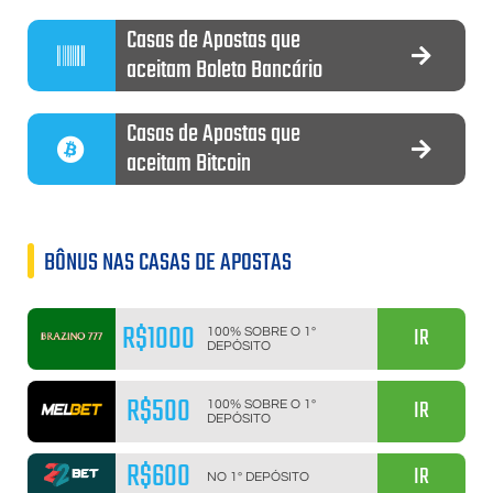
Casas de Apostas que
aceitam Boleto Bancário
Casas de Apostas que
aceitam Bitcoin
BÔNUS NAS CASAS DE APOSTAS
R$1000
IR
100% SOBRE O 1º
DEPÓSITO
R$500
IR
100% SOBRE O 1º
DEPÓSITO
R$600
IR
NO 1º DEPÓSITO