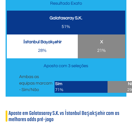
Resultado Exato
Galatasaray S.K.
51%
İstanbul Başakşehir
X
28%
21%
Aposta com 3 seleções
Ambas as
equipas marcam
Sim
N
- Sim/Não
71%
2
Aposte em Galatasaray S.K. vs İstanbul Başakşehir com as
melhores odds pré-jogo