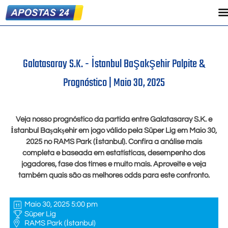
Galatasaray S.K. - İstanbul Başakşehir Palpite &
Prognóstico |
Maio 30, 2025
Veja nosso prognóstico da partida entre Galatasaray S.K. e
İstanbul Başakşehir em jogo válido pela Süper Lig em
Maio 30,
2025
no RAMS Park (İstanbul). Confira a análise mais
completa e baseada em estatísticas, desempenho dos
jogadores, fase dos times e muito mais. Aproveite e veja
também quais são as melhores odds para este confronto.
Maio 30, 2025 5:00 pm
Süper Lig
RAMS Park (İstanbul)