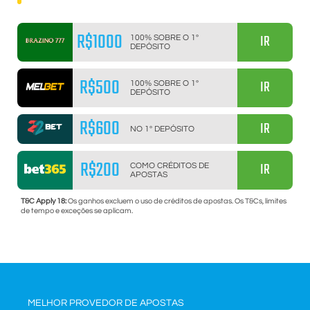
R$1000
IR
100% SOBRE O 1º
DEPÓSITO
R$500
IR
100% SOBRE O 1º
DEPÓSITO
R$600
IR
NO 1º DEPÓSITO
R$200
IR
COMO CRÉDITOS DE
APOSTAS
T&C Apply 18:
Os ganhos excluem o uso de créditos de apostas. Os T&Cs, limites
de tempo e exceções se aplicam.
MELHOR PROVEDOR DE APOSTAS