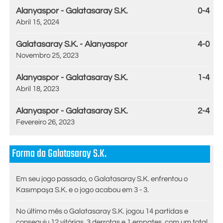
Alanyaspor - Galatasaray S.K.
0-4
Abril 15, 2024
Galatasaray S.K. - Alanyaspor
4-0
Novembro 25, 2023
Alanyaspor - Galatasaray S.K.
1-4
Abril 18, 2023
Alanyaspor - Galatasaray S.K.
2-4
Fevereiro 26, 2023
Forma da Galatasaray S.K.
Em seu jogo passado, o Galatasaray S.K. enfrentou o
Kasımpaşa S.K. e o jogo acabou em 3 - 3.
No último mês o Galatasaray S.K. jogou 14 partidas e
conseguiu 12 vitórias, 3 derrotas e 1 empates, com um total