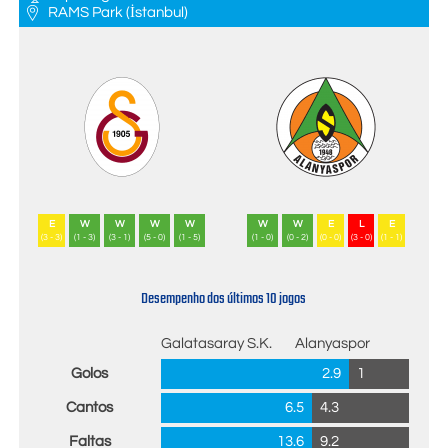
RAMS Park (İstanbul)
E
W
W
W
W
W
W
E
L
E
(3 - 3)
(1 - 3)
(3 - 1)
(5 - 0)
(1 - 5)
(1 - 0)
(0 - 2)
(0 - 0)
(3 - 0)
(1 - 1)
Desempenho dos últimos 10 jogos
Galatasaray S.K.
Alanyaspor
Golos
2.9
1
Cantos
6.5
4.3
Faltas
13.6
9.2