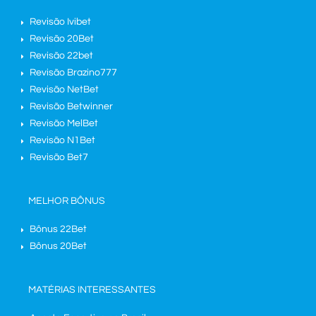
Revisão Ivibet
Revisão 20Bet
Revisão 22bet
Revisão Brazino777
Revisão NetBet
Revisão Betwinner
Revisão MelBet
Revisão N1Bet
Revisão Bet7
MELHOR BÔNUS
Bônus 22Bet
Bônus 20Bet
MATÉRIAS INTERESSANTES