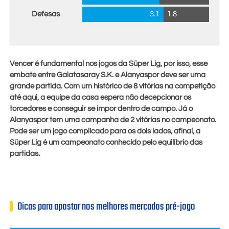
Defesas
3.1
1.8
Vencer é fundamental nos jogos da Süper Lig, por isso, esse
embate entre Galatasaray S.K. e Alanyaspor deve ser uma
grande partida. Com um histórico de 8 vitórias na competição
até aqui, a equipe da casa espera não decepcionar os
torcedores e conseguir se impor dentro de campo. Já o
Alanyaspor tem uma campanha de 2 vitórias no campeonato.
Pode ser um jogo complicado para os dois lados, afinal, a
Süper Lig é um campeonato conhecido pelo equilíbrio das
partidas.
Dicas para apostar nos melhores mercados pré-jogo