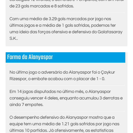
de 23 gols marcados e 8 sofridos.
Com uma média de 3.29 gols marcados por jogo nos
últimos jogos e a média de 1 gols sofridos, podemos ter
uma ideia das forças ofensiva e defensiva do Galatasaray
S.K..
Forma da Alanyaspor
No último jogo o adversário do Alanyaspor foi o Çaykur
Rizespor, o embate acabou com o placar de 1 - 0.
Em 14 jogos disputados no último mês, o Alanyaspor
conseguiu vencer 4 deles, enquanto acumulou 3 derrotas e
ainda 7 empates.
O desempenho defensivo do Alanyaspor mostra que a
equipe tem uma média de 1.21 gols sofridos por jogo nas
últimas 10 partidas. Já ofensivamente, as estatísticas