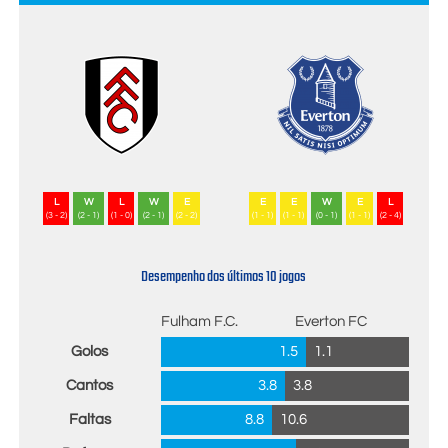
L
W
L
W
E
E
E
W
E
L
(3 - 2)
(2 - 1)
(1 - 0)
(2 - 1)
(2 - 2)
(1 - 1)
(1 - 1)
(0 - 1)
(1 - 1)
(2 - 4)
Desempenho dos últimos 10 jogos
Fulham F.C.
Everton FC
Golos
1.5
1.1
Cantos
3.8
3.8
Faltas
8.8
10.6