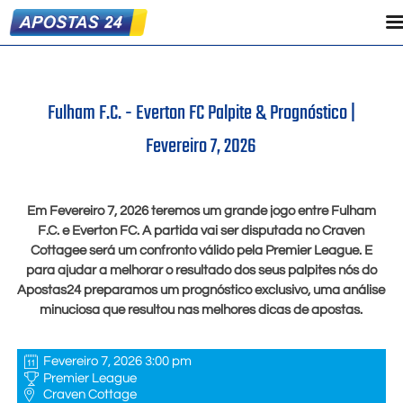
Fulham F.C. - Everton FC Palpite & Prognóstico |
Fevereiro 7, 2026
Em
Fevereiro 7, 2026
teremos um grande jogo entre Fulham
F.C. e Everton FC. A partida vai ser disputada no Craven
Cottagee será um confronto válido pela Premier League. E
para ajudar a melhorar o resultado dos seus palpites nós do
Apostas24 preparamos um prognóstico exclusivo, uma análise
minuciosa que resultou nas melhores dicas de apostas.
Fevereiro 7, 2026 3:00 pm
Premier League
Craven Cottage