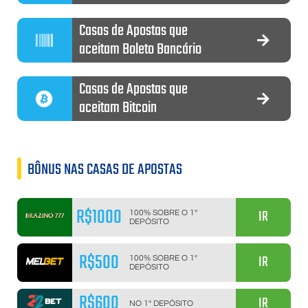
Casas de Apostas que
aceitam Boleto Bancário
Casas de Apostas que
aceitam Bitcoin
BÔNUS NAS CASAS DE APOSTAS
R$1000
IR
100% SOBRE O 1º
DEPÓSITO
R$500
IR
100% SOBRE O 1º
DEPÓSITO
R$600
IR
NO 1º DEPÓSITO