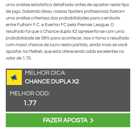
uma análise estatística detalhada antes de apostar neste tipo
de jogo. Sabendo disso, nossos tipsters profissionais fizeram
uma análise criteriosa das probabilidades para o embate
entre Fulham F.C. e Everton FC pela Premier League. O
resultado foi que o Chance dupla X2 apresenta-se com uma
probabilidade de 58% para acontecer, isso o torna o resultado
com maior chance de lucro nesta partida, ainda mais se você
apostar na
Melbet
, que está oferecendo odds excelentes no
valor de
1.75
.
MELHOR DICA:
CHANCE DUPLA X2
MELHOR ODD:
1.77
FAZER APOSTA