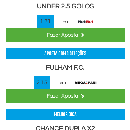
UNDER 2.5 GOLOS
1.71
em
Fazer Aposta
APOSTA COM 3 SELEÇÕES
FULHAM F.C.
2.15
em
Fazer Aposta
MELHOR DICA
CHANCE DUPLA X2