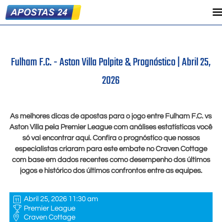
Fulham F.C. - Aston Villa Palpite & Prognóstico |
Abril 25,
2026
As melhores dicas de apostas para o jogo entre Fulham F.C. vs
Aston Villa pela Premier League com análises estatísticas você
só vai encontrar aqui. Confira o prognóstico que nossos
especialistas criaram para este embate no Craven Cottage
com base em dados recentes como desempenho dos últimos
jogos e histórico dos últimos confrontos entre as equipes.
Abril 25, 2026 11:30 am
Premier League
Craven Cottage