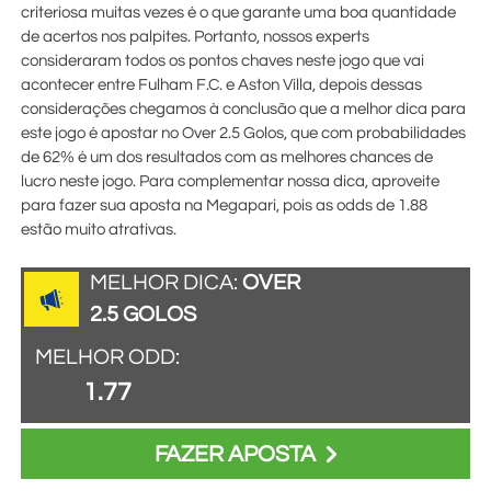
criteriosa muitas vezes é o que garante uma boa quantidade
de acertos nos palpites. Portanto, nossos experts
consideraram todos os pontos chaves neste jogo que vai
acontecer entre Fulham F.C. e Aston Villa, depois dessas
considerações chegamos à conclusão que a melhor dica para
este jogo é apostar no Over 2.5 Golos, que com probabilidades
de 62% é um dos resultados com as melhores chances de
lucro neste jogo. Para complementar nossa dica, aproveite
para fazer sua aposta na
Megapari
, pois as odds de
1.88
estão muito atrativas.
MELHOR DICA:
OVER
2.5 GOLOS
MELHOR ODD:
1.77
FAZER APOSTA