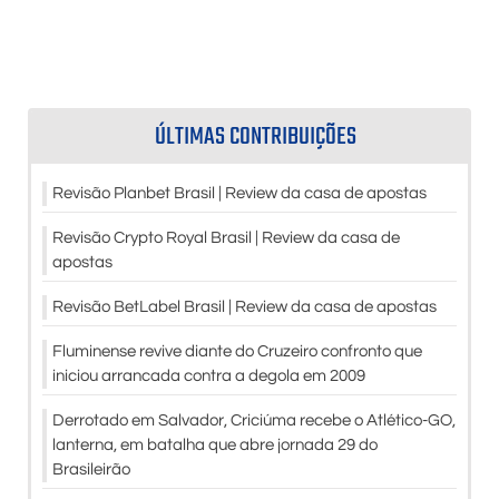
ÚLTIMAS CONTRIBUIÇÕES
Revisão Planbet Brasil | Review da casa de apostas
Revisão Crypto Royal Brasil | Review da casa de
apostas
Revisão BetLabel Brasil | Review da casa de apostas
Fluminense revive diante do Cruzeiro confronto que
iniciou arrancada contra a degola em 2009
Derrotado em Salvador, Criciúma recebe o Atlético-GO,
lanterna, em batalha que abre jornada 29 do
Brasileirão