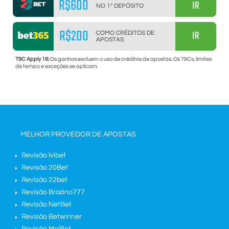
R$600
IR
NO 1º DEPÓSITO
R$200
IR
COMO CRÉDITOS DE
APOSTAS
T&C Apply 18:
Os ganhos excluem o uso de créditos de apostas. Os T&Cs, limites
de tempo e exceções se aplicam.
MELHOR PROVEDOR DE APOSTAS
Revisão Ivibet
Revisão 20Bet
Revisão 22bet
Revisão Brazino777
Revisão NetBet
Revisão Betwinner
Revisão MelBet