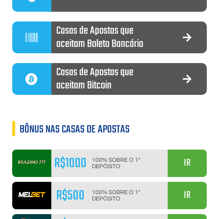
Casas de Apostas que
aceitam Boleto Bancário
Casas de Apostas que
aceitam Bitcoin
BÔNUS NAS CASAS DE APOSTAS
R$1000
IR
100% SOBRE O 1º
DEPÓSITO
R$500
IR
100% SOBRE O 1º
DEPÓSITO