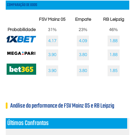
COMPARAÇÃO DE ODDS
FSV Mainz 05
Empate
RB Leipzig
Probabilidade
31%
23%
46%
4.17
4.09
1.88
3.90
3.80
1.88
3.90
3.80
1.85
Análise da performance de FSV Mainz 05 e RB Leipzig
Últimos Confrontos