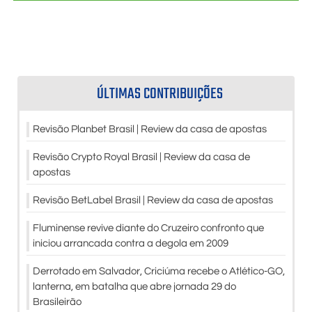
ÚLTIMAS CONTRIBUIÇÕES
Revisão Planbet Brasil | Review da casa de apostas
Revisão Crypto Royal Brasil | Review da casa de
apostas
Revisão BetLabel Brasil | Review da casa de apostas
Fluminense revive diante do Cruzeiro confronto que
iniciou arrancada contra a degola em 2009
Derrotado em Salvador, Criciúma recebe o Atlético-GO,
lanterna, em batalha que abre jornada 29 do
Brasileirão