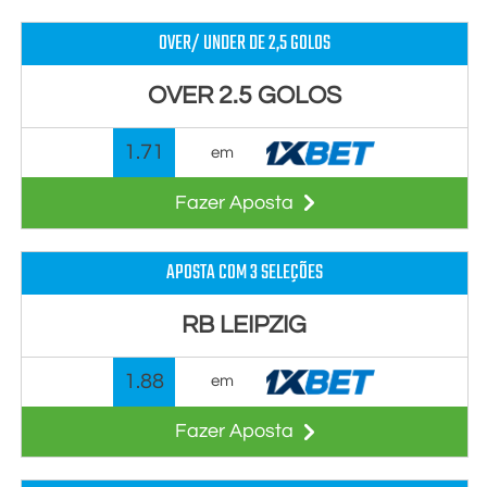
OVER/ UNDER DE 2,5 GOLOS
OVER 2.5 GOLOS
1.71
em
Fazer Aposta
APOSTA COM 3 SELEÇÕES
RB LEIPZIG
1.88
em
Fazer Aposta