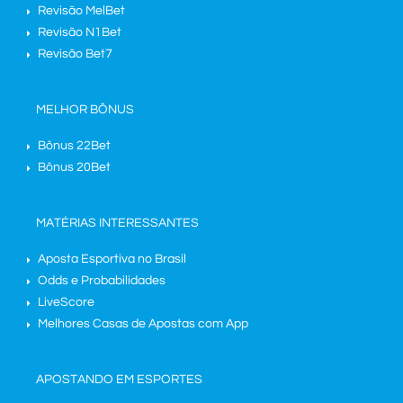
Revisão MelBet
Revisão N1Bet
Revisão Bet7
MELHOR BÔNUS
Bônus 22Bet
Bônus 20Bet
MATÉRIAS INTERESSANTES
Aposta Esportiva no Brasil
Odds e Probabilidades
LiveScore
Melhores Casas de Apostas com App
APOSTANDO EM ESPORTES