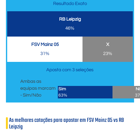
Resultado Exato
RB Leipzig
46%
FSV Mainz 05
X
31%
23%
Aposta com 3 seleções
Ambas as
equipas marcam
Sim
N
- Sim/Não
63%
3
As melhores cotações para apostar em FSV Mainz 05 vs RB
Leipzig