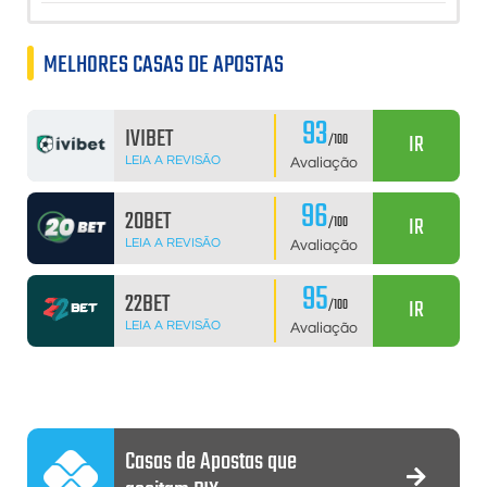
MELHORES CASAS DE APOSTAS
93
IVIBET
IR
/100
LEIA A REVISÃO
Avaliação
96
20BET
IR
/100
LEIA A REVISÃO
Avaliação
95
22BET
IR
/100
LEIA A REVISÃO
Avaliação
Casas de Apostas que