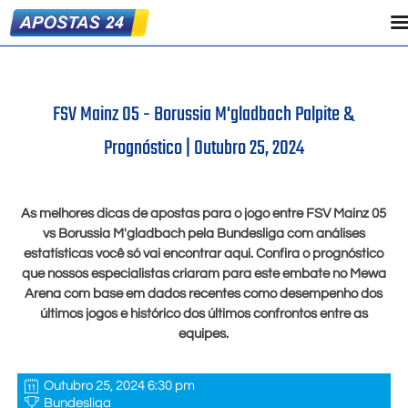
FSV Mainz 05 - Borussia M'gladbach Palpite &
Prognóstico |
Outubro 25, 2024
As melhores dicas de apostas para o jogo entre FSV Mainz 05
vs Borussia M'gladbach pela Bundesliga com análises
estatísticas você só vai encontrar aqui. Confira o prognóstico
que nossos especialistas criaram para este embate no Mewa
Arena com base em dados recentes como desempenho dos
últimos jogos e histórico dos últimos confrontos entre as
equipes.
Outubro 25, 2024 6:30 pm
Bundesliga