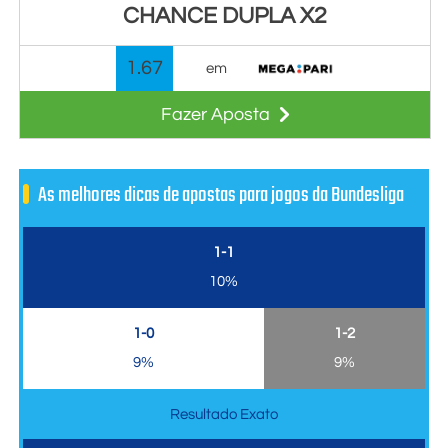
CHANCE DUPLA X2
1.67
em
Fazer Aposta
As melhores dicas de apostas para jogos da Bundesliga
1-1
10%
1-0
1-2
9%
9%
Resultado Exato