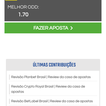
MELHOR ODD:
1.70
FAZER APOSTA
ÚLTIMAS CONTRIBUIÇÕES
Revisão Planbet Brasil | Review da casa de apostas
Revisão Crypto Royal Brasil | Review da casa de
apostas
Revisão BetLabel Brasil | Review da casa de apostas