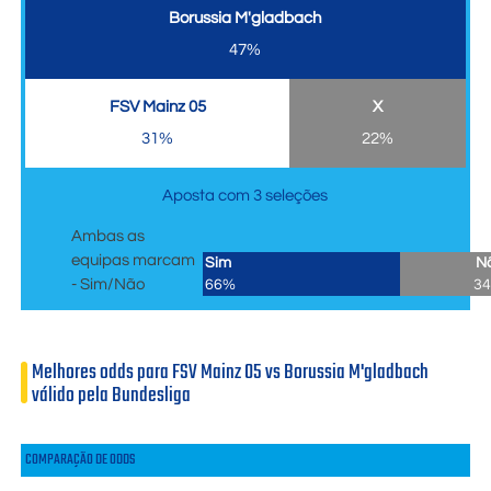
Borussia M'gladbach
47%
FSV Mainz 05
X
31%
22%
Aposta com 3 seleções
Ambas as
equipas marcam
Sim
N
- Sim/Não
66%
3
Melhores odds para FSV Mainz 05 vs Borussia M'gladbach
válido pela Bundesliga
COMPARAÇÃO DE ODDS