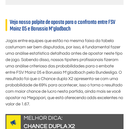
Veja nosso palpite de aposta para o confronto entre FSV
Mainz 05 e Borussia M'gladbach
Jogos entre equipes que estão na mesma faixa da tabela
costumam ser bem disputados, por isso, é fundamental fazer
uma análise estatística detalhada antes de apostar neste tipo
de jogo. Sabendo disso, nossos tipsters profissionais fizeram
uma análise criteriosa das probabilidades para o embate
entre FSV Mainz 05 e Borussia M'gladbach pela Bundesliga. O
resultado foi que o Chance dupla X2 apresenta-se com uma
probabilidade de 69% para acontecer, isso o torna o resultado
com maior chance de lucro nesta partida, ainda mais se você
apostar na
Megapari
, que está oferecendo odds excelentes no
valor de
1.67
.
MELHOR DICA:
CHANCE DUPLA X2