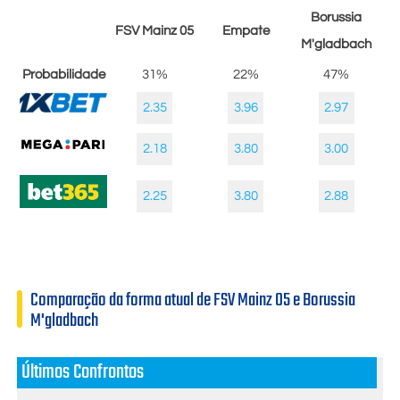
Borussia
FSV Mainz 05
Empate
M'gladbach
Probabilidade
31%
22%
47%
2.35
3.96
2.97
2.18
3.80
3.00
2.25
3.80
2.88
Comparação da forma atual de FSV Mainz 05 e Borussia
M'gladbach
Últimos Confrontos