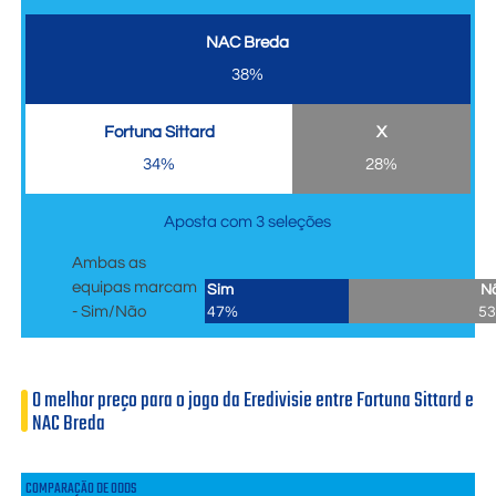
NAC Breda
38%
Fortuna Sittard
X
34%
28%
Aposta com 3 seleções
Ambas as
equipas marcam
Sim
N
- Sim/Não
47%
5
O melhor preço para o jogo da Eredivisie entre Fortuna Sittard e
NAC Breda
COMPARAÇÃO DE ODDS