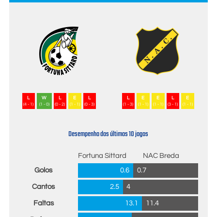
L
W
L
E
L
L
E
E
L
E
(4 - 1)
(1 - 0)
(0 - 2)
(1 - 1)
(0 - 3)
(1 - 3)
(1 - 1)
(1 - 1)
(3 - 1)
(1 - 1)
Desempenho dos últimos 10 jogos
Fortuna Sittard
NAC Breda
Golos
0.6
0.7
Cantos
2.5
4
Faltas
13.1
11.4