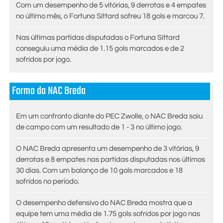
Com um desempenho de 5 vitórias, 9 derrotas e 4 empates
no último mês, o Fortuna Sittard sofreu 18 gols e marcou 7.
Nas últimas partidas disputadas o Fortuna Sittard
conseguiu uma média de 1.15 gols marcados e de 2
sofridos por jogo.
Forma da NAC Breda
Em um confronto diante do PEC Zwolle, o NAC Breda saiu
de campo com um resultado de 1 - 3 no último jogo.
O NAC Breda apresenta um desempenho de 3 vitórias, 9
derrotas e 8 empates nas partidas disputadas nos últimos
30 dias. Com um balanço de 10 gols marcados e 18
sofridos no período.
O desempenho defensivo do NAC Breda mostra que a
equipe tem uma média de 1.75 gols sofridos por jogo nas