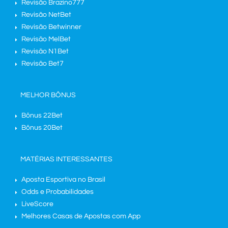
Revisão Brazino777
Revisão NetBet
Revisão Betwinner
Revisão MelBet
Revisão N1Bet
Revisão Bet7
MELHOR BÔNUS
Bônus 22Bet
Bônus 20Bet
MATÉRIAS INTERESSANTES
Aposta Esportiva no Brasil
Odds e Probabilidades
LiveScore
Melhores Casas de Apostas com App