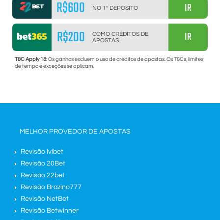
R$600
IR
NO 1º DEPÓSITO
R$200
IR
COMO CRÉDITOS DE
APOSTAS
T&C Apply 18:
Os ganhos excluem o uso de créditos de apostas. Os T&Cs, limites
de tempo e exceções se aplicam.
MELHOR PROVEDOR DE APOSTAS
Revisão Ivibet
Revisão 20Bet
Revisão 22bet
Revisão Brazino777
Revisão NetBet
Revisão Betwinner