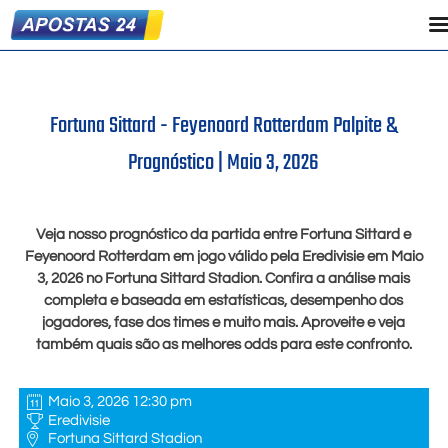
Fortuna Sittard - Feyenoord Rotterdam Palpite &
Prognóstico |
Maio 3, 2026
Veja nosso prognóstico da partida entre Fortuna Sittard e
Feyenoord Rotterdam em jogo válido pela Eredivisie em
Maio
3, 2026
no Fortuna Sittard Stadion. Confira a análise mais
completa e baseada em estatísticas, desempenho dos
jogadores, fase dos times e muito mais. Aproveite e veja
também quais são as melhores odds para este confronto.
Maio 3, 2026 12:30 pm
Eredivisie
Fortuna Sittard Stadion