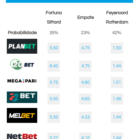
Fortuna
Feyenoord
Empate
Sittard
Rotterdam
Probabilidade
35%
23%
42%
5.50
4.75
1.50
6.40
4.75
1.44
5.75
4.80
1.51
5.50
4.65
1.48
5.50
4.33
1.44
5.22
4.15
1.44