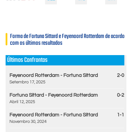
Forma de Fortuna Sittard e Feyenoord Rotterdam de acordo
com os últimos resultados
Últimos Confrontos
Feyenoord Rotterdam - Fortuna Sittard
2-0
Setembro 17, 2025
Fortuna Sittard - Feyenoord Rotterdam
0-2
Abril 12, 2025
Feyenoord Rotterdam - Fortuna Sittard
1-1
Novembro 30, 2024