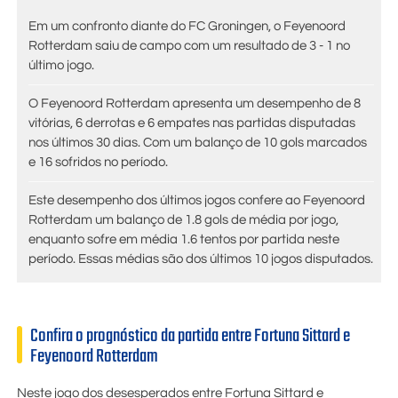
Em um confronto diante do FC Groningen, o Feyenoord
Rotterdam saiu de campo com um resultado de 3 - 1 no
último jogo.
O Feyenoord Rotterdam apresenta um desempenho de 8
vitórias, 6 derrotas e 6 empates nas partidas disputadas
nos últimos 30 dias. Com um balanço de 10 gols marcados
e 16 sofridos no período.
Este desempenho dos últimos jogos confere ao Feyenoord
Rotterdam um balanço de 1.8 gols de média por jogo,
enquanto sofre em média 1.6 tentos por partida neste
período. Essas médias são dos últimos 10 jogos disputados.
Confira o prognóstico da partida entre Fortuna Sittard e
Feyenoord Rotterdam
Neste jogo dos desesperados entre Fortuna Sittard e