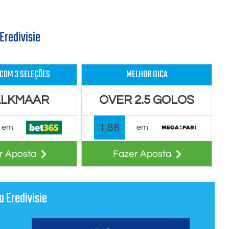
Eredivisie
COM 3 SELEÇÕES
MELHOR DICA
ALKMAAR
OVER 2.5 GOLOS
1.88
em
em
r Aposta
Fazer Aposta
a Eredivisie