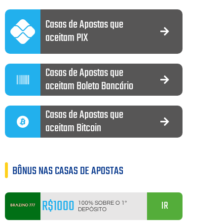
Casas de Apostas que
aceitam PIX
Casas de Apostas que
aceitam Boleto Bancário
Casas de Apostas que
aceitam Bitcoin
BÔNUS NAS CASAS DE APOSTAS
R$1000
IR
100% SOBRE O 1º
DEPÓSITO