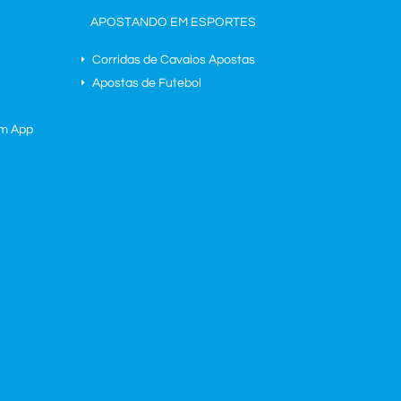
APOSTANDO EM ESPORTES
Corridas de Cavalos Apostas
Apostas de Futebol
om App