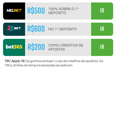
R$500
IR
100% SOBRE O 1º
DEPÓSITO
R$600
IR
NO 1º DEPÓSITO
R$200
IR
COMO CRÉDITOS DE
APOSTAS
T&C Apply 18:
Os ganhos excluem o uso de créditos de apostas. Os
T&Cs, limites de tempo e exceções se aplicam.