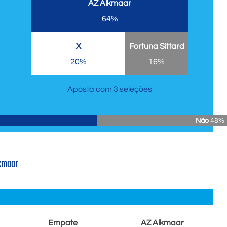
AZ Alkmaar
64%
X
Fortuna Sittard
20%
16%
Aposta com 3 seleções
Não
48%
lkmaar
Empate
AZ Alkmaar