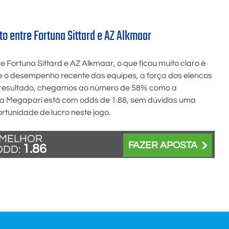
to entre Fortuna Sittard e AZ Alkmaar
Fortuna Sittard e AZ Alkmaar, o que ficou muito claro é
e o desempenho recente das equipes, a força dos elencos
no resultado, chegamos ao número de 58% como a
 a
Megapari
está com odds de
1.88
, sem dúvidas uma
tunidade de lucro neste jogo.
MELHOR
FAZER APOSTA
1.86
ODD: