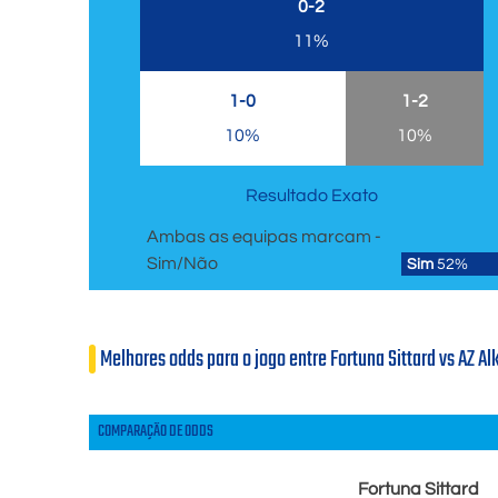
0-2
11%
1-0
1-2
10%
10%
Resultado Exato
Ambas as equipas marcam -
Sim/Não
Sim
52%
Melhores odds para o jogo entre Fortuna Sittard vs AZ A
COMPARAÇÃO DE ODDS
Fortuna Sittard