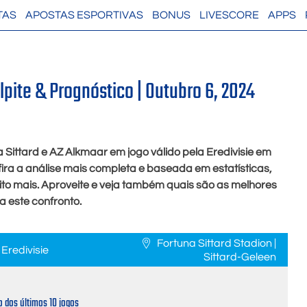
TAS
APOSTAS ESPORTIVAS
BONUS
LIVESCORE
APPS
lpite & Prognóstico |
Outubro 6, 2024
 Sittard e AZ Alkmaar em jogo válido pela Eredivisie em
fira a análise mais completa e baseada em estatísticas,
to mais. Aproveite e veja também quais são as melhores
 este confronto.
Fortuna Sittard Stadion |
Eredivisie
Sittard-Geleen
dos últimos 10 jogos