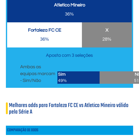
Atletico Mineiro
36%
Fortaleza FC CE
X
36%
28%
Aposta com 3 seleções
Ambas as
equipas marcam
Sim
N
- Sim/Não
49%
5
Melhores odds para Fortaleza FC CE vs Atletico Mineiro válido
pela Série A
COMPARAÇÃO DE ODDS