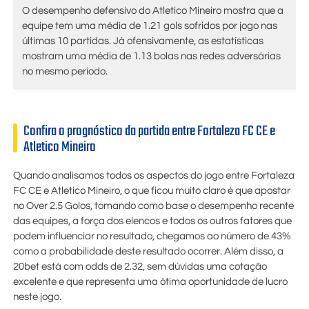
O desempenho defensivo do Atletico Mineiro mostra que a
equipe tem uma média de 1.21 gols sofridos por jogo nas
últimas 10 partidas. Já ofensivamente, as estatísticas
mostram uma média de 1.13 bolas nas redes adversárias
no mesmo período.
Confira o prognóstico da partida entre Fortaleza FC CE e
Atletico Mineiro
Quando analisamos todos os aspectos do jogo entre Fortaleza
FC CE e Atletico Mineiro, o que ficou muito claro é que apostar
no Over 2.5 Golos, tomando como base o desempenho recente
das equipes, a força dos elencos e todos os outros fatores que
podem influenciar no resultado, chegamos ao número de 43%
como a probabilidade deste resultado ocorrer. Além disso, a
20bet
está com odds de
2.32
, sem dúvidas uma cotação
excelente e que representa uma ótima oportunidade de lucro
neste jogo.