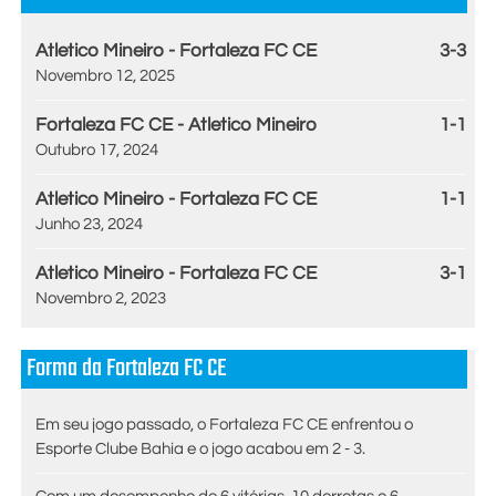
Atletico Mineiro - Fortaleza FC CE
3-3
Novembro 12, 2025
Fortaleza FC CE - Atletico Mineiro
1-1
Outubro 17, 2024
Atletico Mineiro - Fortaleza FC CE
1-1
Junho 23, 2024
Atletico Mineiro - Fortaleza FC CE
3-1
Novembro 2, 2023
Forma da Fortaleza FC CE
Em seu jogo passado, o Fortaleza FC CE enfrentou o
Esporte Clube Bahia e o jogo acabou em 2 - 3.