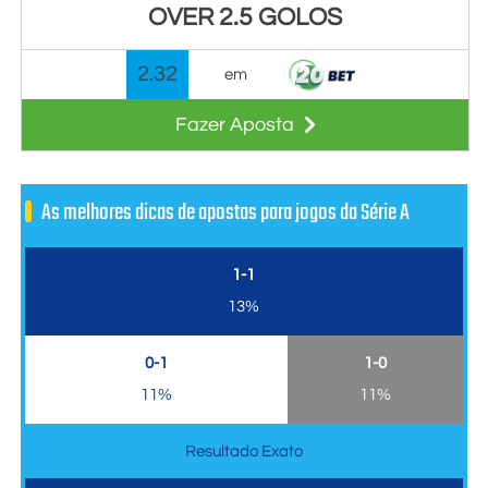
OVER 2.5 GOLOS
2.32
em
Fazer Aposta
As melhores dicas de apostas para jogos da Série A
1-1
13%
0-1
1-0
11%
11%
Resultado Exato