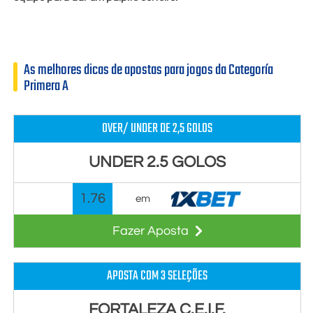
As melhores dicas de apostas para jogos da Categoría
Primera A
OVER/ UNDER DE 2,5 GOLOS
UNDER 2.5 GOLOS
1.76
em
Fazer Aposta
APOSTA COM 3 SELEÇÕES
FORTALEZA C.E.I.F.