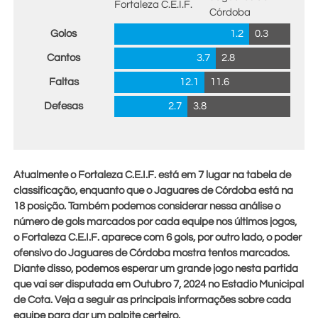
Fortaleza C.E.I.F.
Córdoba
Golos
1.2
0.3
Cantos
3.7
2.8
Faltas
12.1
11.6
Defesas
2.7
3.8
Atualmente o Fortaleza C.E.I.F. está em 7 lugar na tabela de
classificação, enquanto que o Jaguares de Córdoba está na
18 posição. Também podemos considerar nessa análise o
número de gols marcados por cada equipe nos últimos jogos,
o Fortaleza C.E.I.F. aparece com 6 gols, por outro lado, o poder
ofensivo do Jaguares de Córdoba mostra tentos marcados.
Diante disso, podemos esperar um grande jogo nesta partida
que vai ser disputada em
Outubro 7, 2024
no Estadio Municipal
de Cota. Veja a seguir as principais informações sobre cada
equipe para dar um palpite certeiro.