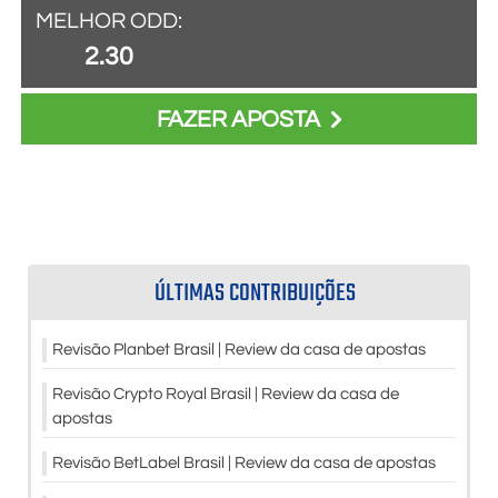
MELHOR ODD:
2.30
FAZER APOSTA
ÚLTIMAS CONTRIBUIÇÕES
Revisão Planbet Brasil | Review da casa de apostas
Revisão Crypto Royal Brasil | Review da casa de
apostas
Revisão BetLabel Brasil | Review da casa de apostas