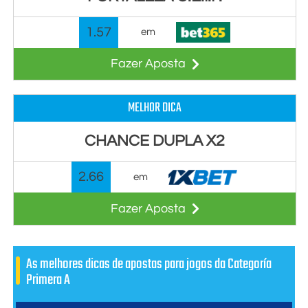
1.57
em
Fazer Aposta
MELHOR DICA
CHANCE DUPLA X2
2.66
em
Fazer Aposta
As melhores dicas de apostas para jogos da Categoría
Primera A