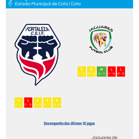
Estadio Municipal de Cota | Cota
E
E
W
L
L
(1 - 1)
(0 - 0)
(2 - 1)
(1 - 0)
(0 - 2)
E
L
E
E
E
(1 - 1)
(1 - 3)
(0 - 0)
(1 - 1)
(2 - 2)
Desempenho dos últimos 10 jogos
Jaguares de