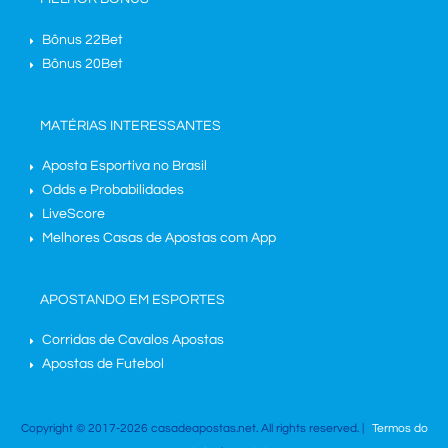
Bônus 22Bet
Bônus 20Bet
MATÉRIAS INTERESSANTES
Aposta Esportiva no Brasil
Odds e Probabilidades
LiveScore
Melhores Casas de Apostas com App
APOSTANDO EM ESPORTES
Corridas de Cavalos Apostas
Apostas de Futebol
Copyright © 2017-2026 casadeapostas.net. All rights reserved. |
Termos do