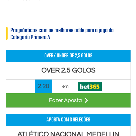
Prognósticos com as melhores odds para o jogo da
Categoría Primera A
OVER/ UNDER DE 2,5 GOLOS
OVER 2.5 GOLOS
2.20
em
Fazer Aposta
APOSTA COM 3 SELEÇÕES
ATLÉTICO NACIONAL MEDELLIN