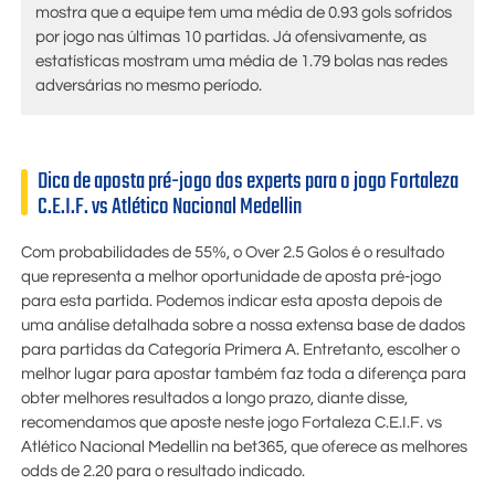
mostra que a equipe tem uma média de 0.93 gols sofridos
por jogo nas últimas 10 partidas. Já ofensivamente, as
estatísticas mostram uma média de 1.79 bolas nas redes
adversárias no mesmo período.
Dica de aposta pré-jogo dos experts para o jogo Fortaleza
C.E.I.F. vs Atlético Nacional Medellin
Com probabilidades de 55%, o Over 2.5 Golos é o resultado
que representa a melhor oportunidade de aposta pré-jogo
para esta partida. Podemos indicar esta aposta depois de
uma análise detalhada sobre a nossa extensa base de dados
para partidas da Categoría Primera A. Entretanto, escolher o
melhor lugar para apostar também faz toda a diferença para
obter melhores resultados a longo prazo, diante disse,
recomendamos que aposte neste jogo Fortaleza C.E.I.F. vs
Atlético Nacional Medellin na
bet365
, que oferece as melhores
odds de
2.20
para o resultado indicado.