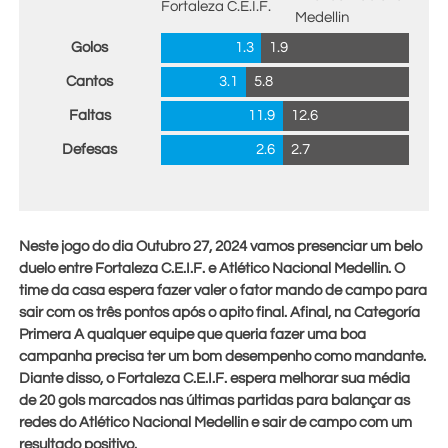
Fortaleza C.E.I.F.
Medellin
Golos
1.3
1.9
Cantos
3.1
5.8
Faltas
11.9
12.6
Defesas
2.6
2.7
Neste jogo do dia
Outubro 27, 2024
vamos presenciar um belo
duelo entre Fortaleza C.E.I.F. e Atlético Nacional Medellin. O
time da casa espera fazer valer o fator mando de campo para
sair com os três pontos após o apito final. Afinal, na Categoría
Primera A qualquer equipe que queria fazer uma boa
campanha precisa ter um bom desempenho como mandante.
Diante disso, o Fortaleza C.E.I.F. espera melhorar sua média
de 20 gols marcados nas últimas partidas para balançar as
redes do Atlético Nacional Medellin e sair de campo com um
resultado positivo.