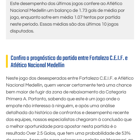
Este desempenho dos últimos jogos confere ao Atlético
Nacional Medellin um balanço de 1.73 gols de média por
jogo, enquanto sofre em média 1.07 tentos por partida
neste período. Essas médias são dos últimos 10 jogos
disputados.
Confira o prognóstico da partida entre Fortaleza C.E.I.F. e
Atlético Nacional Medellin
Neste jogo dos desesperados entre Fortaleza C.E.I.F. e Atlético
Nacional Medellin, quem vencer certamente terá uma chance
bem maior de fugir da zona de rebaixamento da Categoría
Primera A. Portanto, sabendo que este é um jogo onde o
empate não interessa à ninguém, e após uma análise
detalhada do histórico de confrontos e desempenho recente
das equipes, nossos especialistas chegaram à conclusão que
a melhor oportunidade para apostar nesta partida é o
resultado Over 2.5 Golos, que tem uma probabilidade de 53%