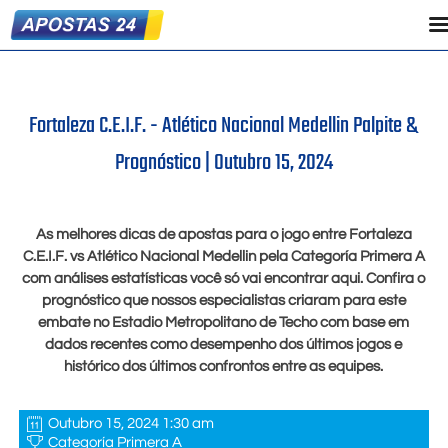
Fortaleza C.E.I.F. - Atlético Nacional Medellin Palpite &
Prognóstico |
Outubro 15, 2024
As melhores dicas de apostas para o jogo entre Fortaleza
C.E.I.F. vs Atlético Nacional Medellin pela Categoría Primera A
com análises estatísticas você só vai encontrar aqui. Confira o
prognóstico que nossos especialistas criaram para este
embate no Estadio Metropolitano de Techo com base em
dados recentes como desempenho dos últimos jogos e
histórico dos últimos confrontos entre as equipes.
Outubro 15, 2024 1:30 am
Categoría Primera A