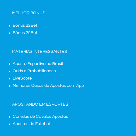
MELHOR BÔNUS
Bônus 22Bet
Bônus 20Bet
MATÉRIAS INTERESSANTES
Aposta Esportiva no Brasil
Odds e Probabilidades
LiveScore
Melhores Casas de Apostas com App
APOSTANDO EM ESPORTES
Corridas de Cavalos Apostas
Apostas de Futebol