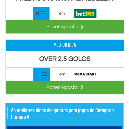
9.50
em
Fazer Aposta
MELHOR DICA
OVER 2.5 GOLOS
1.92
em
Fazer Aposta
As melhores dicas de apostas para jogos da Categoría
Primera A