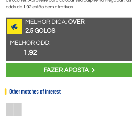
de ocorrer. Aproveite para colocar seu palpite na
Megapari
, as
odds de
1.92
estão bem atrativas.
MELHOR DICA:
OVER
2.5 GOLOS
MELHOR ODD:
1.92
FAZER APOSTA
Other matches of interest