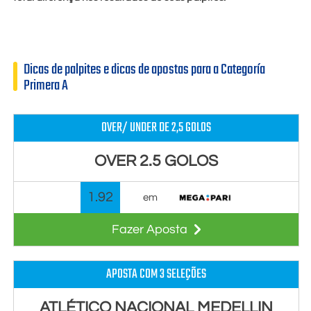
Dicas de palpites e dicas de apostas para a Categoría
Primera A
OVER/ UNDER DE 2,5 GOLOS
OVER 2.5 GOLOS
1.92
em
Fazer Aposta
APOSTA COM 3 SELEÇÕES
ATLÉTICO NACIONAL MEDELLIN