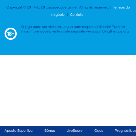
Copyright © 2017-2026 casadeapostas.net. All rights reserved. |
Termos do
negócio
|
Contato
O jogo pode ser viciante. Jogue com responsabilidade! Para ter
mais informações, visite o site seguinte www.gamblingtherapy.org
Aposta Esportiva
Bônus
LiveScore
Odds
Prognóstico