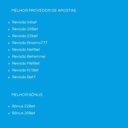
MELHOR PROVEDOR DE APOSTAS
Revisão Ivibet
Revisão 20Bet
Revisão 22bet
Revisão Brazino777
Revisão NetBet
Revisão Betwinner
Revisão MelBet
Revisão N1Bet
Revisão Bet7
MELHOR BÔNUS
Bônus 22Bet
Bônus 20Bet