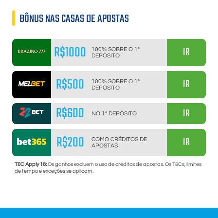
BÔNUS NAS CASAS DE APOSTAS
R$1000
IR
100% SOBRE O 1º
DEPÓSITO
R$500
IR
100% SOBRE O 1º
DEPÓSITO
R$600
IR
NO 1º DEPÓSITO
R$200
IR
COMO CRÉDITOS DE
APOSTAS
T&C Apply 18:
Os ganhos excluem o uso de créditos de apostas. Os T&Cs, limites
de tempo e exceções se aplicam.