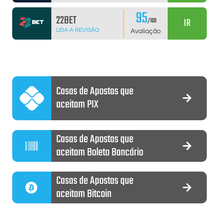
95
22BET
IR
/100
LEIA A REVISÃO
Avaliação
Casas de Apostas que
aceitam PIX
Casas de Apostas que
aceitam Boleto Bancário
Casas de Apostas que
aceitam Bitcoin