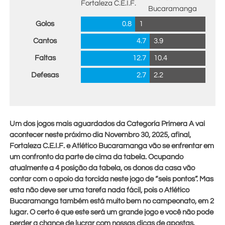
Fortaleza C.E.I.F.
Bucaramanga
Golos
0.8
1
Cantos
4.7
3.9
Faltas
12.7
10.4
Defesas
2.7
2.2
Um dos jogos mais aguardados da Categoría Primera A vai
acontecer neste próximo dia
Novembro 30, 2025
, afinal,
Fortaleza C.E.I.F. e Atlético Bucaramanga vão se enfrentar em
um confronto da parte de cima da tabela. Ocupando
atualmente a 4 posição da tabela, os donos da casa vão
contar com o apoio da torcida neste jogo de “seis pontos”. Mas
esta não deve ser uma tarefa nada fácil, pois o Atlético
Bucaramanga também está muito bem no campeonato, em 2
lugar. O certo é que este será um grande jogo e você não pode
perder a chance de lucrar com nossas dicas de apostas.