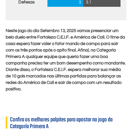
Defesas
3
3.1
Neste jogo do dia
Setembro 13, 2025
vamos presenciar um
belo duelo entre Fortaleza C.E.I.F. e América de Cali. O time da
casa espera fazer valer o fator mando de campo para sair
com os três pontos após o apito final. Afinal, na Categoría
Primera A qualquer equipe que queria fazer uma boa
campanha precisa ter um bom desempenho como mandante.
Diante disso, o Fortaleza C.E.I.F. espera melhorar sua média
de 10 gols marcados nas últimas partidas para balançar as
redes do América de Cali e sair de campo com um resultado
positivo.
Confira os melhores palpites para apostar no jogo da
Categoría Primera A