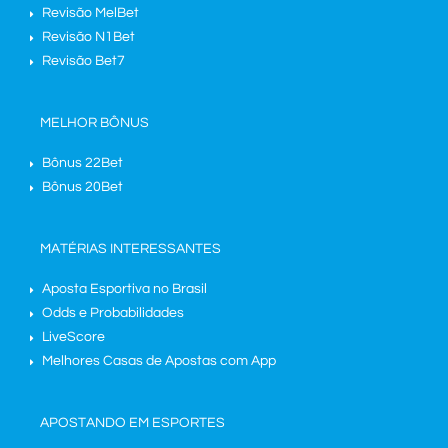
Revisão MelBet
Revisão N1Bet
Revisão Bet7
MELHOR BÔNUS
Bônus 22Bet
Bônus 20Bet
MATÉRIAS INTERESSANTES
Aposta Esportiva no Brasil
Odds e Probabilidades
LiveScore
Melhores Casas de Apostas com App
APOSTANDO EM ESPORTES