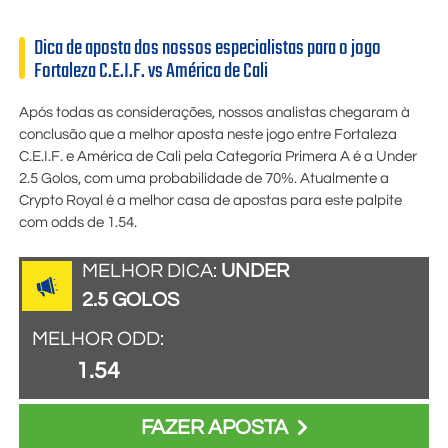
Dica de aposta dos nossos especialistas para o jogo
Fortaleza C.E.I.F. vs América de Cali
Após todas as considerações, nossos analistas chegaram à
conclusão que a melhor aposta neste jogo entre Fortaleza
C.E.I.F. e América de Cali pela Categoría Primera A é a Under
2.5 Golos, com uma probabilidade de 70%. Atualmente a
Crypto Royal
é a melhor casa de apostas para este palpite
com odds de
1.54
.
MELHOR DICA:
UNDER
2.5 GOLOS
MELHOR ODD:
1.54
FAZER APOSTA