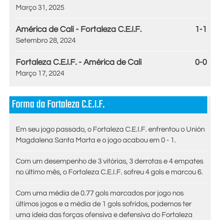
Março 31, 2025
América de Cali - Fortaleza C.E.I.F.
1-1
Setembro 28, 2024
Fortaleza C.E.I.F. - América de Cali
0-0
Março 17, 2024
Forma da Fortaleza C.E.I.F.
Em seu jogo passado, o Fortaleza C.E.I.F. enfrentou o Unión
Magdalena Santa Marta e o jogo acabou em 0 - 1.
Com um desempenho de 3 vitórias, 3 derrotas e 4 empates
no último mês, o Fortaleza C.E.I.F. sofreu 4 gols e marcou 6.
Com uma média de 0.77 gols marcados por jogo nos
últimos jogos e a média de 1 gols sofridos, podemos ter
uma ideia das forças ofensiva e defensiva do Fortaleza