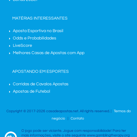
MATÉRIAS INTERESSANTES
Aposta Esportiva no Brasil
Odds e Probabilidades
LiveScore
Melhores Casas de Apostas com App
APOSTANDO EM ESPORTES
Corridas de Cavalos Apostas
Apostas de Futebol
Copyright © 2017-2026 casadeapostas.net. All rights reserved. |
Termos do
negócio
|
Contato
O jogo pode ser viciante. Jogue com responsabilidade! Para ter
mais informações, visite o site seguinte www.gamblingtherapy.org