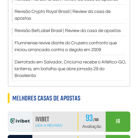
Revisão Crypto Royal Brasil | Review da casa de
apostas
Revisão BetLabel Brasil | Review da casa de apostas
Fluminense revive diante do Cruzeiro confronto que
iniciou arrancada contra a degola em 2009
Derrotado em Salvador, Criciúma recebe o Atlético-GO,
lanterna, em batalha que abre jornada 29 do
Brasileirão
MELHORES CASAS DE APOSTAS
93
IVIBET
IR
/100
LEIA A REVISÃO
Avaliação