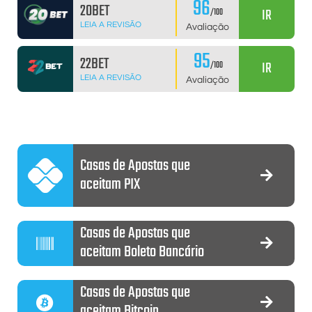
96
20BET
IR
/100
LEIA A REVISÃO
Avaliação
95
22BET
IR
/100
LEIA A REVISÃO
Avaliação
Casas de Apostas que
aceitam PIX
Casas de Apostas que
aceitam Boleto Bancário
Casas de Apostas que
aceitam Bitcoin