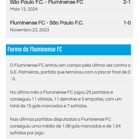
São Paulo F.C. - Fluminense FC
2-1
Maio 13, 2024
Fluminense FC - São Paulo F.C.
1-0
Novembro 23, 2023
Forma da Fluminense FC
O Fluminense FC entrou em campo pela última vez contra o
S.E. Palmeiras, partida que terminou com o placar final de 0
- 0.
No último mês o Fluminense FC jogou 25 partidas e
conseguiu 11 vitórias, 11 derrotas e 5 empates, com um
total de 15 gols marcados e 7 sofridos.
Nas últimas partidas disputadas o Fluminense FC
conseguiu uma média de 1.08 gols marcados e de 1.04
sofridos por jogo.