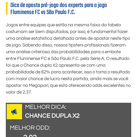
Dica de aposta pré-jogo dos experts para o jogo
Fluminense FC vs São Paulo F.C.
Jogos entre equipes que estão na mesma faixa da tabela
costumam ser bem disputados, por isso, é fundamental fazer
uma análise estatística detalhada antes de apostar neste tipo
de jogo. Sabendo disso, nossos tipsters profissionais fizeram
uma análise criteriosa das probabilidades para o embate
entre Fluminense FC e São Paulo F.C. pela Série A. O resultado
foi que o Chance dupla X2 apresenta-se com uma
probabilidade de 62% para acontecer, isso o torna o resultado
com maior chance de lucro nesta partida, ainda mais se você
apostar na
Megapari
, que está oferecendo odds excelentes no
valor de
2.37
.
MELHOR DICA:
CHANCE DUPLA X2
MELHOR ODD: