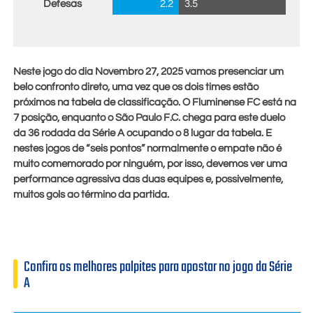
Defesas
2.2
3.5
Neste jogo do dia
Novembro 27, 2025
vamos presenciar um
belo confronto direto, uma vez que os dois times estão
próximos na tabela de classificação. O Fluminense FC está na
7 posição, enquanto o São Paulo F.C. chega para este duelo
da 36 rodada da Série A ocupando o 8 lugar da tabela. E
nestes jogos de “seis pontos” normalmente o empate não é
muito comemorado por ninguém, por isso, devemos ver uma
performance agressiva das duas equipes e, possivelmente,
muitos gols ao término da partida.
Confira os melhores palpites para apostar no jogo da Série
A