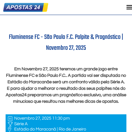
Fluminense FC - São Paulo F.C. Palpite & Prognóstico |
Novembro 27, 2025
Em
Novembro 27, 2025
teremos um grande jogo entre
Fluminense FC e São Paulo F.C.. A partida vai ser disputada no
Estádio do Maracanãe será um confronto válido pela Série A.
E para ajudar a melhorar o resultado dos seus palpites nós do
Apostas24 preparamos um prognóstico exclusivo, uma análise
minuciosa que resultou nas melhores dicas de apostas.
Novembro 27, 2025 11:30 pm
Série A
Estádio do Maracanã | Rio de Janeiro