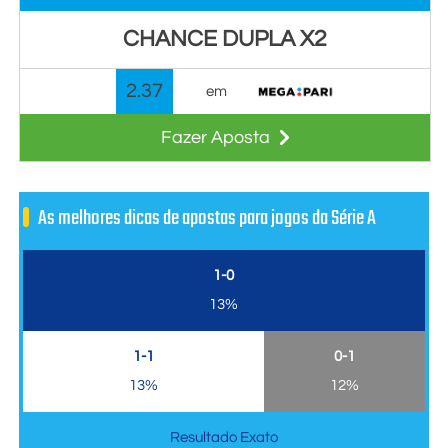
CHANCE DUPLA X2
2.37
em
Fazer Aposta
As melhores dicas de apostas para jogos da Série A
1-0
13%
1-1
0-1
13%
12%
Resultado Exato