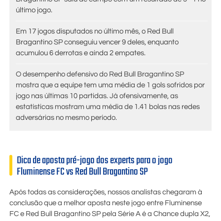
último jogo.
Em 17 jogos disputados no último mês, o Red Bull
Bragantino SP conseguiu vencer 9 deles, enquanto
acumulou 6 derrotas e ainda 2 empates.
O desempenho defensivo do Red Bull Bragantino SP
mostra que a equipe tem uma média de 1 gols sofridos por
jogo nas últimas 10 partidas. Já ofensivamente, as
estatísticas mostram uma média de 1.41 bolas nas redes
adversárias no mesmo período.
Dica de aposta pré-jogo dos experts para o jogo
Fluminense FC vs Red Bull Bragantino SP
Após todas as considerações, nossos analistas chegaram à
conclusão que a melhor aposta neste jogo entre Fluminense
FC e Red Bull Bragantino SP pela Série A é a Chance dupla X2,