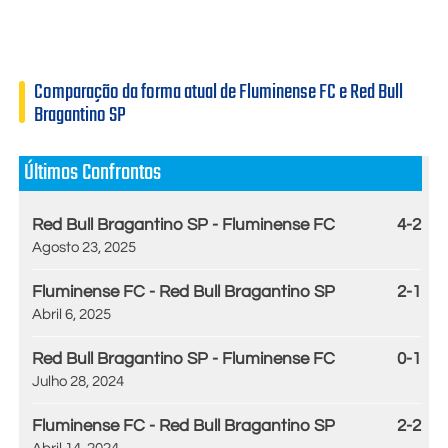
Comparação da forma atual de Fluminense FC e Red Bull
Bragantino SP
Últimos Confrontos
Red Bull Bragantino SP - Fluminense FC
4-2
Agosto 23, 2025
Fluminense FC - Red Bull Bragantino SP
2-1
Abril 6, 2025
Red Bull Bragantino SP - Fluminense FC
0-1
Julho 28, 2024
Fluminense FC - Red Bull Bragantino SP
2-2