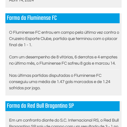
Abril 14, 2024
Forma da Fluminense FC
O Fluminense FC entrou em campo pela última vez contra o
Cruzeiro Esporte Clube, partida que terminou com o placar
final de 1 - 1.
Com um desempenho de 8 vitórias, 6 derrotas e 4 empates
no último mês, o Fluminense FC sofreu 8 gols e marcou 14.
Nas últimas partidas disputadas o Fluminense FC
conseguiu uma média de 1.47 gols marcados e de 1.24
sofridos por jogo.
Forma da Red Bull Bragantino SP
Em um confronto diante do S.C. Internacional RS, o Red Bull
Bragantino SP saiu de campo com um resultado de 3 - 1 no