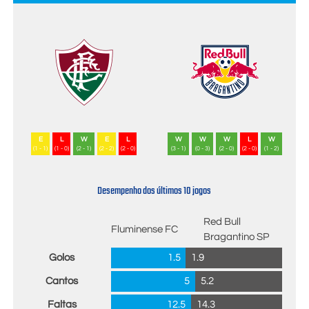
E
L
W
E
L
W
W
W
L
W
(1 - 1)
(1 - 0)
(2 - 1)
(2 - 2)
(2 - 0)
(3 - 1)
(0 - 3)
(2 - 0)
(2 - 0)
(1 - 2)
Desempenho dos últimos 10 jogos
Red Bull
Fluminense FC
Bragantino SP
Golos
1.5
1.9
Cantos
5
5.2
Faltas
12.5
14.3