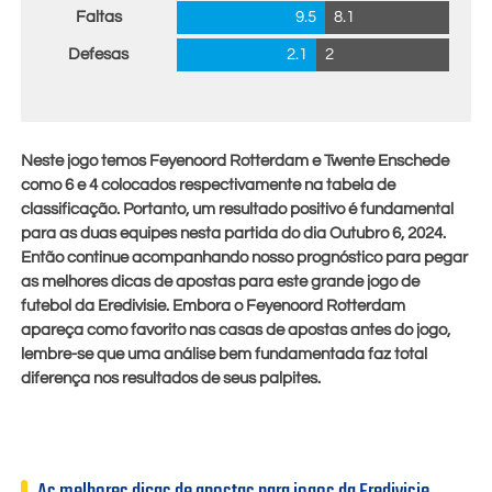
Faltas
9.5
8.1
Defesas
2.1
2
Neste jogo temos Feyenoord Rotterdam e Twente Enschede
como 6 e 4 colocados respectivamente na tabela de
classificação. Portanto, um resultado positivo é fundamental
para as duas equipes nesta partida do dia
Outubro 6, 2024
.
Então continue acompanhando nosso prognóstico para pegar
as melhores dicas de apostas para este grande jogo de
futebol da Eredivisie. Embora o Feyenoord Rotterdam
apareça como favorito nas casas de apostas antes do jogo,
lembre-se que uma análise bem fundamentada faz total
diferença nos resultados de seus palpites.