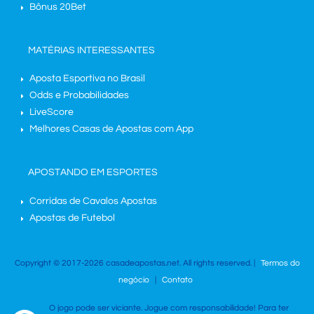
Bônus 20Bet
MATÉRIAS INTERESSANTES
Aposta Esportiva no Brasil
Odds e Probabilidades
LiveScore
Melhores Casas de Apostas com App
APOSTANDO EM ESPORTES
Corridas de Cavalos Apostas
Apostas de Futebol
Copyright © 2017-2026 casadeapostas.net. All rights reserved. |
Termos do
negócio
|
Contato
O jogo pode ser viciante. Jogue com responsabilidade! Para ter