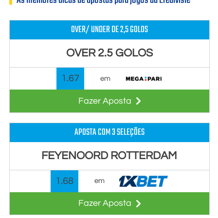
As melhores dicas de apostas para jogos da Eredivisie
OVER/ UNDER DE 2,5 GOLOS
OVER 2.5 GOLOS
1.67
em
Fazer Aposta
APOSTA COM 3 SELEÇÕES
FEYENOORD ROTTERDAM
1.68
em
Fazer Aposta