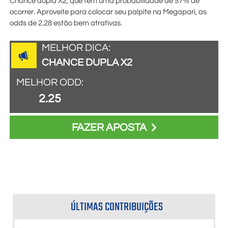
Chance dupla X2, que tem uma probabilidade de 57% de
ocorrer. Aproveite para colocar seu palpite na
Megapari
, as
odds de
2.28
estão bem atrativas.
MELHOR DICA:
CHANCE DUPLA X2
MELHOR ODD:
2.25
FAZER APOSTA
ÚLTIMAS CONTRIBUIÇÕES