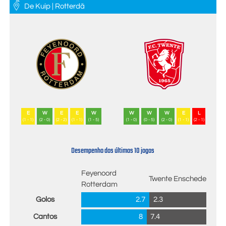
De Kuip | Rotterdã
E
W
E
E
W
W
W
W
E
L
(1 - 1)
(2 - 0)
(2 - 2)
(1 - 1)
(1 - 5)
(1 - 0)
(0 - 5)
(2 - 0)
(1 - 1)
(2 - 1)
Desempenho dos últimos 10 jogos
Feyenoord
Twente Enschede
Rotterdam
Golos
2.7
2.3
Cantos
8
7.4