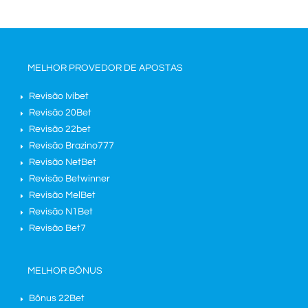
MELHOR PROVEDOR DE APOSTAS
Revisão Ivibet
Revisão 20Bet
Revisão 22bet
Revisão Brazino777
Revisão NetBet
Revisão Betwinner
Revisão MelBet
Revisão N1Bet
Revisão Bet7
MELHOR BÔNUS
Bônus 22Bet