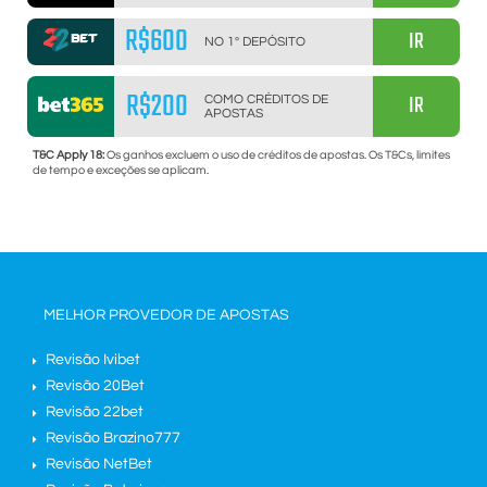
R$600
IR
NO 1º DEPÓSITO
R$200
IR
COMO CRÉDITOS DE
APOSTAS
T&C Apply 18:
Os ganhos excluem o uso de créditos de apostas. Os T&Cs, limites
de tempo e exceções se aplicam.
MELHOR PROVEDOR DE APOSTAS
Revisão Ivibet
Revisão 20Bet
Revisão 22bet
Revisão Brazino777
Revisão NetBet