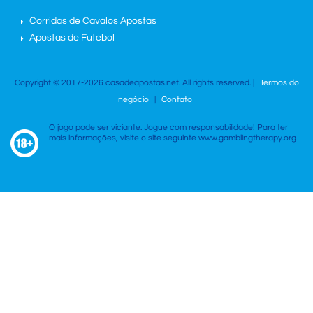
Corridas de Cavalos Apostas
Apostas de Futebol
Copyright © 2017-2026 casadeapostas.net. All rights reserved. |
Termos do
negócio
|
Contato
O jogo pode ser viciante. Jogue com responsabilidade! Para ter
mais informações, visite o site seguinte www.gamblingtherapy.org