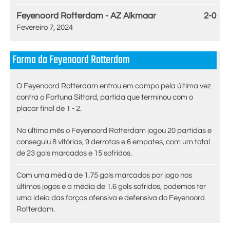
Feyenoord Rotterdam - AZ Alkmaar
2-0
Fevereiro 7, 2024
Forma da Feyenoord Rotterdam
O Feyenoord Rotterdam entrou em campo pela última vez
contra o Fortuna Sittard, partida que terminou com o
placar final de 1 - 2.
No último mês o Feyenoord Rotterdam jogou 20 partidas e
conseguiu 8 vitórias, 9 derrotas e 6 empates, com um total
de 23 gols marcados e 15 sofridos.
Com uma média de 1.75 gols marcados por jogo nos
últimos jogos e a média de 1.6 gols sofridos, podemos ter
uma ideia das forças ofensiva e defensiva do Feyenoord
Rotterdam.