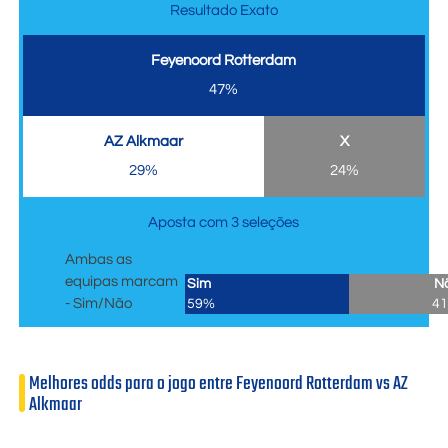
Resultado Exato
Feyenoord Rotterdam
47%
AZ Alkmaar
X
29%
24%
Aposta com 3 seleções
Ambas as
equipas marcam
Sim
N
- Sim/Não
59%
4
Melhores odds para o jogo entre Feyenoord Rotterdam vs AZ
Alkmaar