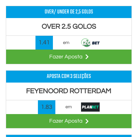
OVER/ UNDER DE 2,5 GOLOS
OVER 2.5 GOLOS
1.41
em
Fazer Aposta
APOSTA COM 3 SELEÇÕES
FEYENOORD ROTTERDAM
1.83
em
Fazer Aposta