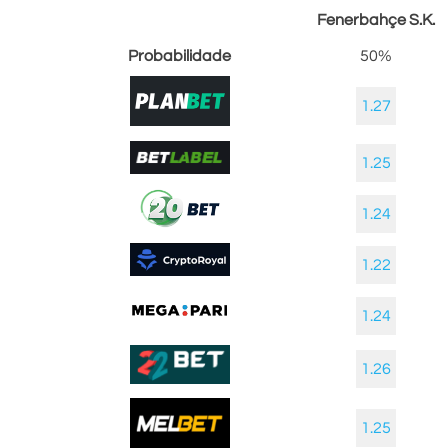
Fenerbahçe S.K.
Probabilidade
50%
1.27
1.25
1.24
1.22
1.24
1.26
1.25