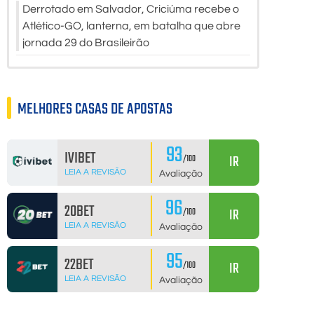
Derrotado em Salvador, Criciúma recebe o
Atlético-GO, lanterna, em batalha que abre
jornada 29 do Brasileirão
MELHORES CASAS DE APOSTAS
93
IVIBET
IR
/100
LEIA A REVISÃO
Avaliação
96
20BET
IR
/100
LEIA A REVISÃO
Avaliação
95
22BET
IR
/100
LEIA A REVISÃO
Avaliação