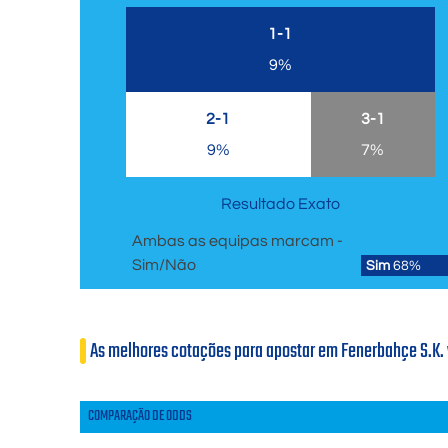
1-1
9%
2-1
3-1
9%
7%
Resultado Exato
Ambas as equipas marcam -
Sim/Não
Sim
68%
As melhores cotações para apostar em Fenerbahçe S.K.
COMPARAÇÃO DE ODDS