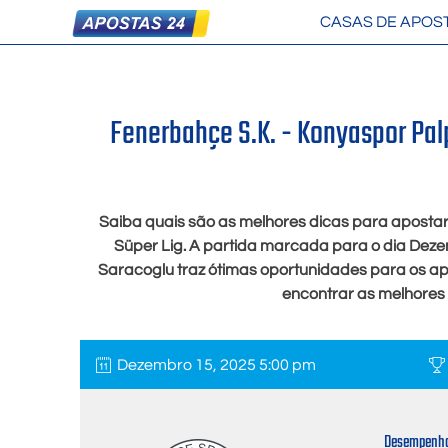
CASAS DE APOS
Fenerbahçe S.K. - Konyaspor Pal
Saiba quais são as melhores dicas para apostar
Süper Lig. A partida marcada para o dia
Deze
Saracoglu traz ótimas oportunidades para os apo
encontrar as melhores 
Dezembro 15, 2025 5:00 pm
Desempenho 