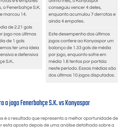
errotas e 6 empates
último mês, o Konyaspor
s, o Fenerbahçe S.K.
conseguiu vencer 4 deles,
 e marcou 14.
enquanto acumulou 7 derrotas e
ainda 4 empates.
ia de 2.21 gols
 jogo nos últimos
Este desempenho dos últimos
ia de 1 gols
jogos confere ao Konyaspor um
demos ter uma ideia
balanço de 1.33 gols de média
fensiva e defensiva
por jogo, enquanto sofre em
e S.K..
média 1.6 tentos por partida
neste período. Essas médias são
dos últimos 10 jogos disputados.
ra o jogo Fenerbahçe S.K. vs Konyaspor
s é o resultado que representa a melhor oportunidade de
ar esta aposta depois de uma análise detalhada sobre a