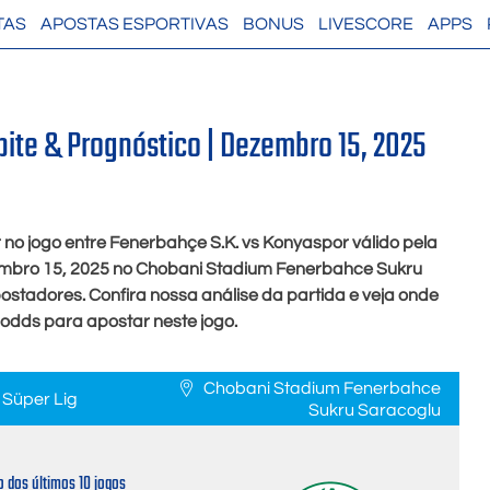
TAS
APOSTAS ESPORTIVAS
BONUS
LIVESCORE
APPS
pite & Prognóstico |
Dezembro 15, 2025
 no jogo entre Fenerbahçe S.K. vs Konyaspor válido pela
mbro 15, 2025
no Chobani Stadium Fenerbahce Sukru
stadores. Confira nossa análise da partida e veja onde
odds para apostar neste jogo.
Chobani Stadium Fenerbahce
Süper Lig
Sukru Saracoglu
dos últimos 10 jogos