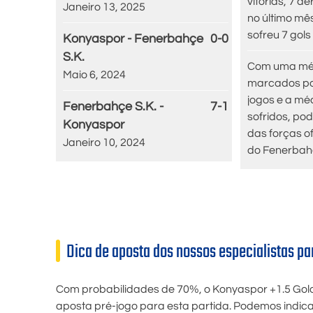
vitórias, 7 d
Janeiro 13, 2025
no último mê
sofreu 7 gols
Konyaspor - Fenerbahçe
0-0
S.K.
Com uma méd
Maio 6, 2024
marcados por
jogos e a méd
Fenerbahçe S.K. -
7-1
sofridos, po
Konyaspor
das forças o
Janeiro 10, 2024
do Fenerbahç
Dica de aposta dos nossos especialistas pa
Com probabilidades de 70%, o Konyaspor +1.5 Golo
aposta pré-jogo para esta partida. Podemos indic