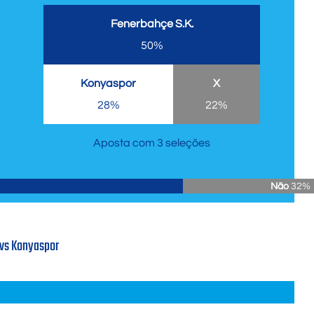
Fenerbahçe S.K.
50%
Konyaspor
X
28%
22%
Aposta com 3 seleções
Não
32%
 vs Konyaspor