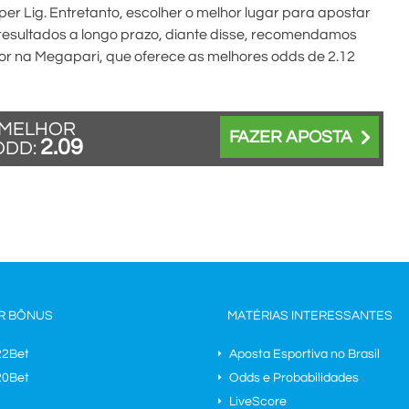
r Lig. Entretanto, escolher o melhor lugar para apostar
resultados a longo prazo, diante disse, recomendamos
or na
Megapari
, que oferece as melhores odds de
2.12
MELHOR
FAZER APOSTA
2.09
ODD:
R BÔNUS
MATÉRIAS INTERESSANTES
22Bet
Aposta Esportiva no Brasil
20Bet
Odds e Probabilidades
LiveScore