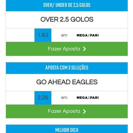
OVER/ UNDER DE 2,5 GOLOS
OVER 2.5 GOLOS
1.63
em
Fazer Aposta
APOSTA COM 3 SELEÇÕES
GO AHEAD EAGLES
2.26
em
Fazer Aposta
MELHOR DICA