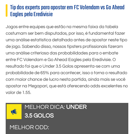
Tip dos experts para apostar em FC Volendam vs Go Ahead
Eagles pela Eredivisie
Jogos entre equipes que estão na mesma faixa da tabela
costumam ser bem disputados, por isso, é fundamental fazer
uma análise estatística detalhada antes de apostar neste tipo
de jogo. Sabendo disso, nossos tipsters profissionais fizeram
uma análise criteriosa das probabilidades para o embate
entre FC Volendam e Go Ahead Eagles pela Eredivisie. O
resultado foi que o Under 3.5 Golos apresenta-se com uma
probabilidade de 65% para acontecer, isso o torna o resultado
com maior chance de lucro nesta partida, ainda mais se você
apostar na
Megapari
, que está oferecendo odds excelentes no
valor de
1.55
.
MELHOR DICA:
UNDER
3.5 GOLOS
MELHOR ODD: