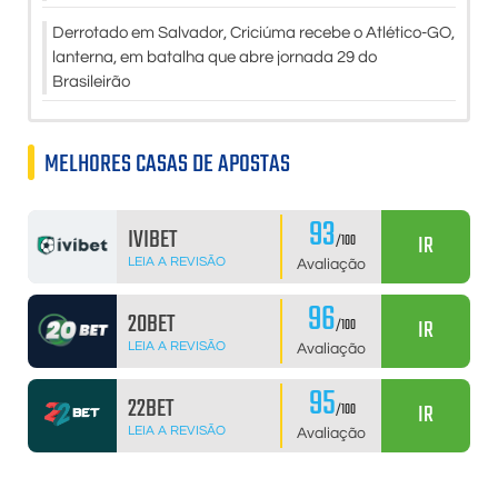
Derrotado em Salvador, Criciúma recebe o Atlético-GO,
lanterna, em batalha que abre jornada 29 do
Brasileirão
MELHORES CASAS DE APOSTAS
93
IVIBET
IR
/100
LEIA A REVISÃO
Avaliação
96
20BET
IR
/100
LEIA A REVISÃO
Avaliação
95
22BET
IR
/100
LEIA A REVISÃO
Avaliação