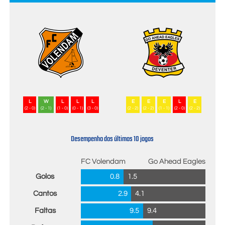
L
W
L
L
L
E
E
E
L
E
(2 - 0)
(2 - 1)
(1 - 0)
(0 - 1)
(3 - 0)
(2 - 2)
(2 - 2)
(1 - 1)
(2 - 0)
(2 - 2)
Desempenho dos últimos 10 jogos
FC Volendam
Go Ahead Eagles
Golos
0.8
1.5
Cantos
2.9
4.1
Faltas
9.5
9.4