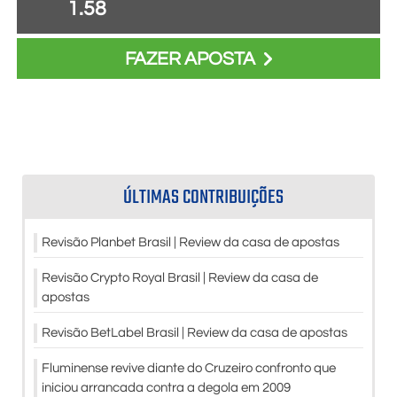
1.58
FAZER APOSTA
ÚLTIMAS CONTRIBUIÇÕES
Revisão Planbet Brasil | Review da casa de apostas
Revisão Crypto Royal Brasil | Review da casa de
apostas
Revisão BetLabel Brasil | Review da casa de apostas
Fluminense revive diante do Cruzeiro confronto que
iniciou arrancada contra a degola em 2009