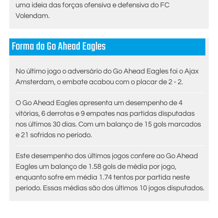
uma ideia das forças ofensiva e defensiva do FC
Volendam.
Forma da Go Ahead Eagles
No último jogo o adversário do Go Ahead Eagles foi o Ajax
Amsterdam, o embate acabou com o placar de 2 - 2.
O Go Ahead Eagles apresenta um desempenho de 4
vitórias, 6 derrotas e 9 empates nas partidas disputadas
nos últimos 30 dias. Com um balanço de 15 gols marcados
e 21 sofridos no período.
Este desempenho dos últimos jogos confere ao Go Ahead
Eagles um balanço de 1.58 gols de média por jogo,
enquanto sofre em média 1.74 tentos por partida neste
período. Essas médias são dos últimos 10 jogos disputados.