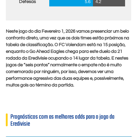
Defesas
5.6
4.2
Neste jogo do dia
Fevereiro 1, 2026
vamos presenciar um belo
confronto direto, uma vez que os dois times estão próximos na
tabela de classificação. O FC Volendam está na 15 posição,
enquanto o Go Ahead Eagles chega para este duelo da 21
rodada da Eredivisie ocupando o 14 lugar da tabela. E nestes
jogos de “seis pontos” normalmente o empate não é muito
comemorado por ninguém, por isso, devemos ver uma
performance agressiva das duas equipes e, possivelmente,
muitos gols ao término da partida.
Prognósticos com as melhores odds para o jogo da
Eredivisie