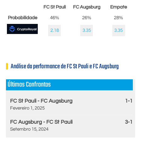
FC St Pauli
FC Augsburg
Empate
Probabilidade
46%
26%
28%
2.18
3.35
3.35
Análise da performance de FC St Pauli e FC Augsburg
Últimos Confrontos
FC St Pauli - FC Augsburg
1-1
Fevereiro 1, 2025
FC Augsburg - FC St Pauli
3-1
Setembro 15, 2024