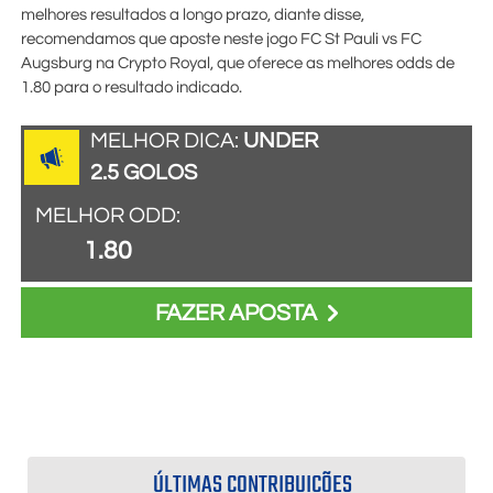
melhores resultados a longo prazo, diante disse,
recomendamos que aposte neste jogo FC St Pauli vs FC
Augsburg na
Crypto Royal
, que oferece as melhores odds de
1.80
para o resultado indicado.
MELHOR DICA:
UNDER
2.5 GOLOS
MELHOR ODD:
1.80
FAZER APOSTA
ÚLTIMAS CONTRIBUIÇÕES