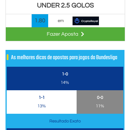
UNDER 2.5 GOLOS
1.80
em
Fazer Aposta
As melhores dicas de apostas para jogos da Bundesliga
1-0
14%
1-1
0-0
13%
11%
Resultado Exato