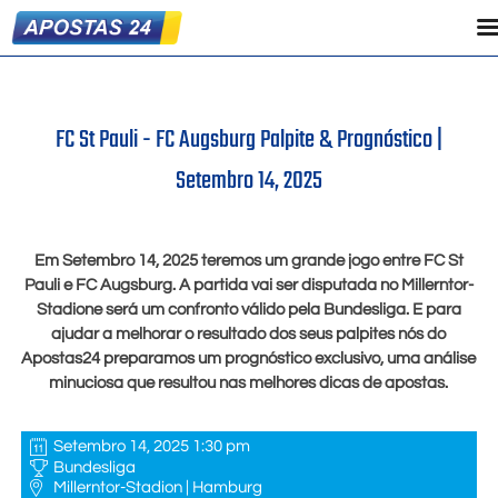
FC St Pauli - FC Augsburg Palpite & Prognóstico |
Setembro 14, 2025
Em
Setembro 14, 2025
teremos um grande jogo entre FC St
Pauli e FC Augsburg. A partida vai ser disputada no Millerntor-
Stadione será um confronto válido pela Bundesliga. E para
ajudar a melhorar o resultado dos seus palpites nós do
Apostas24 preparamos um prognóstico exclusivo, uma análise
minuciosa que resultou nas melhores dicas de apostas.
Setembro 14, 2025 1:30 pm
Bundesliga
Millerntor-Stadion | Hamburg