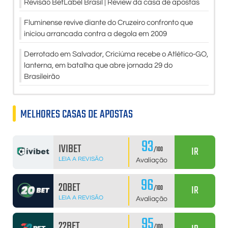
Revisão BetLabel Brasil | Review da casa de apostas
Fluminense revive diante do Cruzeiro confronto que
iniciou arrancada contra a degola em 2009
Derrotado em Salvador, Criciúma recebe o Atlético-GO,
lanterna, em batalha que abre jornada 29 do
Brasileirão
MELHORES CASAS DE APOSTAS
93
IVIBET
IR
/100
LEIA A REVISÃO
Avaliação
96
20BET
IR
/100
LEIA A REVISÃO
Avaliação
95
22BET
/100