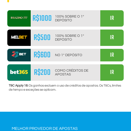
R$1000
IR
100% SOBRE O 1º
DEPÓSITO
R$500
IR
100% SOBRE O 1º
DEPÓSITO
R$600
IR
NO 1º DEPÓSITO
R$200
IR
COMO CRÉDITOS DE
APOSTAS
T&C Apply 18:
Os ganhos excluem o uso de créditos de apostas. Os T&Cs, limites
de tempo e exceções se aplicam.
MELHOR PROVEDOR DE APOSTAS