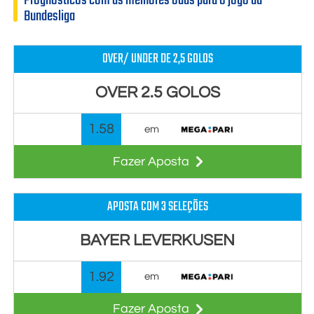
Prognósticos com as melhores odds para o jogo da
Bundesliga
OVER/ UNDER DE 2,5 GOLOS
OVER 2.5 GOLOS
1.58
em
Fazer Aposta
APOSTA COM 3 SELEÇÕES
BAYER LEVERKUSEN
1.92
em
Fazer Aposta