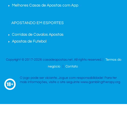
Melhores Casas de Apostas com App
APOSTANDO EM ESPORTES
Corridas de Cavalos Apostas
Apostas de Futebol
Copyright © 2017-2026 casadeapostas.net. All rights reserved. |
Termos do
negócio
|
Contato
O jogo pode ser viciante. Jogue com responsabilidade! Para ter
mais informações, visite o site seguinte www.gamblingtherapy.org