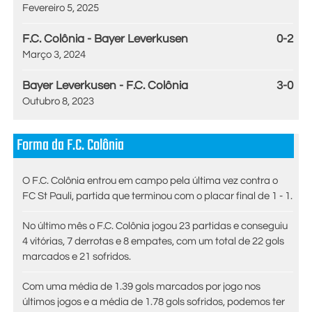
Fevereiro 5, 2025
F.C. Colônia - Bayer Leverkusen
0-2
Março 3, 2024
Bayer Leverkusen - F.C. Colônia
3-0
Outubro 8, 2023
Forma da F.C. Colônia
O F.C. Colônia entrou em campo pela última vez contra o
FC St Pauli, partida que terminou com o placar final de 1 - 1.
No último mês o F.C. Colônia jogou 23 partidas e conseguiu
4 vitórias, 7 derrotas e 8 empates, com um total de 22 gols
marcados e 21 sofridos.
Com uma média de 1.39 gols marcados por jogo nos
últimos jogos e a média de 1.78 gols sofridos, podemos ter