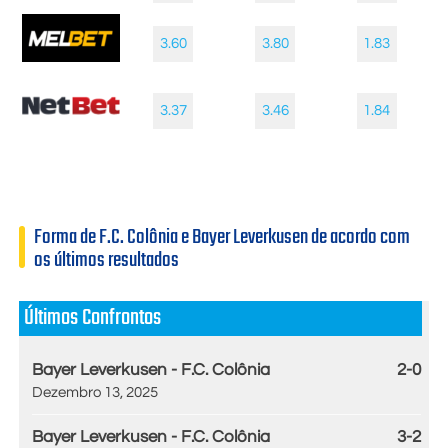
3.60
3.80
1.83
3.37
3.46
1.84
Forma de F.C. Colônia e Bayer Leverkusen de acordo com
os últimos resultados
Últimos Confrontos
Bayer Leverkusen - F.C. Colônia
2-0
Dezembro 13, 2025
Bayer Leverkusen - F.C. Colônia
3-2