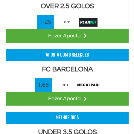
OVER 2.5 GOLOS
1.25
em
Fazer Aposta
APOSTA COM 3 SELEÇÕES
FC BARCELONA
1.66
em
Fazer Aposta
MELHOR DICA
UNDER 3.5 GOLOS