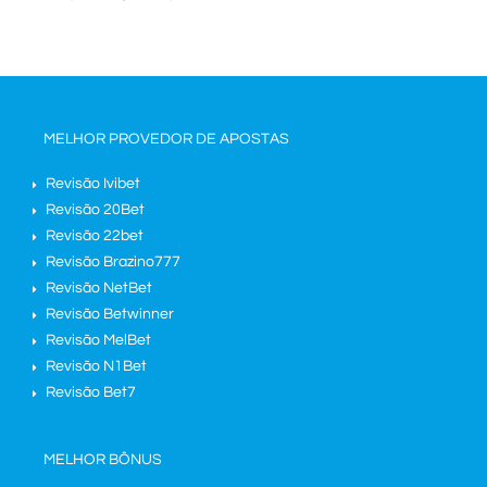
MELHOR PROVEDOR DE APOSTAS
Revisão Ivibet
Revisão 20Bet
Revisão 22bet
Revisão Brazino777
Revisão NetBet
Revisão Betwinner
Revisão MelBet
Revisão N1Bet
Revisão Bet7
MELHOR BÔNUS