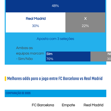
48%
Real Madrid
X
30%
22%
Aposta com 3 seleções
Ambas as
equipas marcam
Sim
N
- Sim/Não
70%
3
Melhores odds para o jogo entre FC Barcelona vs Real Madrid
COMPARAÇÃO DE ODDS
FC Barcelona
Empate
Real Madrid