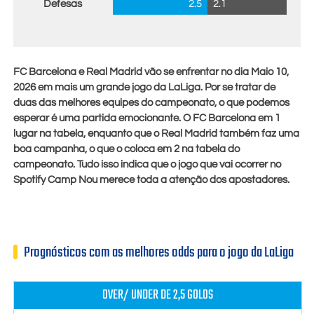
Defesas
2.5
2.1
FC Barcelona e Real Madrid vão se enfrentar no dia
Maio 10,
2026
em mais um grande jogo da LaLiga. Por se tratar de
duas das melhores equipes do campeonato, o que podemos
esperar é uma partida emocionante. O FC Barcelona em 1
lugar na tabela, enquanto que o Real Madrid também faz uma
boa campanha, o que o coloca em 2 na tabela do
campeonato. Tudo isso indica que o jogo que vai ocorrer no
Spotify Camp Nou merece toda a atenção dos apostadores.
Prognósticos com as melhores odds para o jogo da LaLiga
OVER/ UNDER DE 2,5 GOLOS