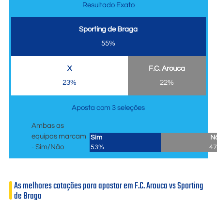
Resultado Exato
Sporting de Braga
55%
X
F.C. Arouca
23%
22%
Aposta com 3 seleções
Ambas as
equipas marcam
Sim
N
- Sim/Não
53%
4
As melhores cotações para apostar em F.C. Arouca vs Sporting
de Braga