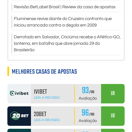
Revisão BetLabel Brasil | Review da casa de apostas
Fluminense revive diante do Cruzeiro confronto que
iniciou arrancada contra a degola em 2009
Derrotado em Salvador, Criciúma recebe o Atlético-GO,
lanterna, em batalha que abre jornada 29 do
Brasileirão
MELHORES CASAS DE APOSTAS
93
IVIBET
IR
/100
LEIA A REVISÃO
Avaliação
96
20BET
IR
/100
LEIA A REVISÃO
Avaliação