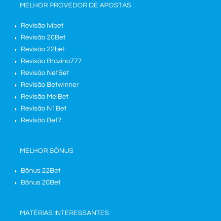
MELHOR PROVEDOR DE APOSTAS
Revisão Ivibet
Revisão 20Bet
Revisão 22bet
Revisão Brazino777
Revisão NetBet
Revisão Betwinner
Revisão MelBet
Revisão N1Bet
Revisão Bet7
MELHOR BÔNUS
Bônus 22Bet
Bônus 20Bet
MATÉRIAS INTERESSANTES