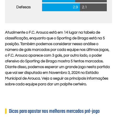
Defesas
2.9
2.1
Atualmente o F.C. Arouca está em 14 lugar na tabela de
classificação, enquanto que o Sporting de Braga está na 5
posição. Também podemos considerar nessa análise o
número de gols marcados por cada equipe nos últimos jogos,
o F.C. Arouca aparece com 3 gols, por outro lado, o poder
ofensivo do Sporting de Braga mostra 5 tentos marcados.
Diante disso, podemos esperar um grande jogo nesta partida
que vai ser disputada em
Novembro 3, 2024
no Estádio
Municipal de Arouca. Veja a seguir as principais informações
sobre cada equipe para dar um palpite certeiro.
Dicas para apostar nos melhores mercados pré-jogo