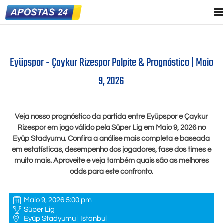
Eyüpspor - Çaykur Rizespor Palpite & Prognóstico |
Maio
9, 2026
Veja nosso prognóstico da partida entre Eyüpspor e Çaykur
Rizespor em jogo válido pela Süper Lig em
Maio 9, 2026
no
Eyüp Stadyumu. Confira a análise mais completa e baseada
em estatísticas, desempenho dos jogadores, fase dos times e
muito mais. Aproveite e veja também quais são as melhores
odds para este confronto.
Maio 9, 2026 5:00 pm
Süper Lig
Eyüp Stadyumu | Istanbul