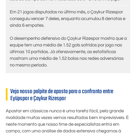
Em 21 jogos disputados no último mês, o Çaykur Rizespor
conseguiu vencer 7 deles, enquanto acumulou 8 derrotas e
ainda 6 empates.
O desempenho defensivo do Çaykur Rizespor mostra que a
equipe tem uma média de 1.52 gols sofridos por jogo nas
últimas 10 partidas. Já ofensivamente, as estatísticas
mostram uma média de 1.52 bolas nas redes adversárias
no mesmo período.
Veja nosso palpite de aposta para o confronto entre
Eyüpspor e Çaykur Rizespor
Apostar em clássicos nunca é uma tarefa fácil, pela grande
rivalidade muitas vezes vemos resultados bem imprevisíveis. É
neste momento que nosso time de especialistas entra em
campo, com uma análise de dados extensiva chegamos à