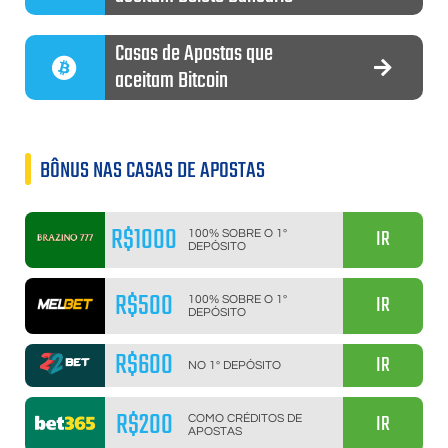
Casas de Apostas que
aceitam Bitcoin
BÔNUS NAS CASAS DE APOSTAS
R$1000
IR
100% SOBRE O 1º
DEPÓSITO
R$500
IR
100% SOBRE O 1º
DEPÓSITO
R$600
IR
NO 1º DEPÓSITO
R$200
IR
COMO CRÉDITOS DE
APOSTAS