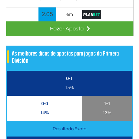
2.05
em
Fazer Aposta
As melhores dicas de apostas para jogos da Primera
División
0-1
15%
0-0
1-1
14%
13%
Resultado Exato