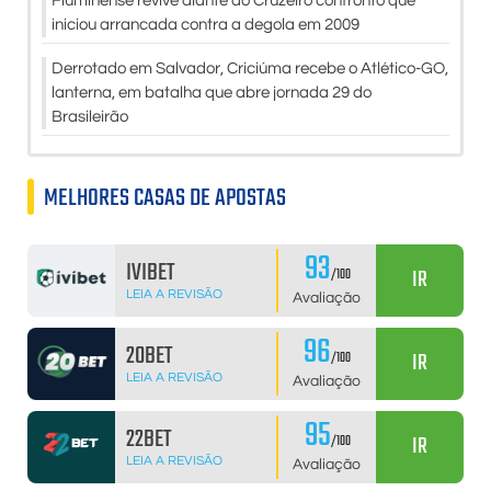
Fluminense revive diante do Cruzeiro confronto que
iniciou arrancada contra a degola em 2009
Derrotado em Salvador, Criciúma recebe o Atlético-GO,
lanterna, em batalha que abre jornada 29 do
Brasileirão
MELHORES CASAS DE APOSTAS
93
IVIBET
IR
/100
LEIA A REVISÃO
Avaliação
96
20BET
IR
/100
LEIA A REVISÃO
Avaliação
95
22BET
IR
/100
LEIA A REVISÃO
Avaliação