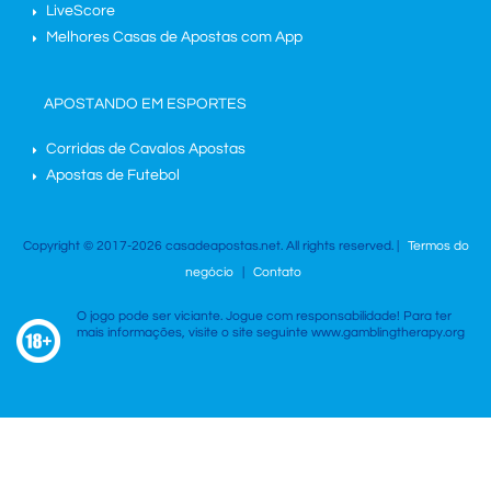
LiveScore
Melhores Casas de Apostas com App
APOSTANDO EM ESPORTES
Corridas de Cavalos Apostas
Apostas de Futebol
Copyright © 2017-2026 casadeapostas.net. All rights reserved. |
Termos do
negócio
|
Contato
O jogo pode ser viciante. Jogue com responsabilidade! Para ter
mais informações, visite o site seguinte www.gamblingtherapy.org