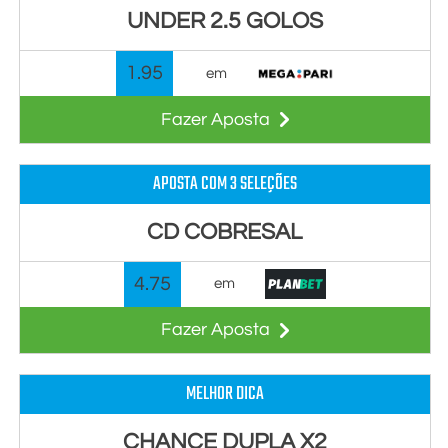
UNDER 2.5 GOLOS
1.95
em
Fazer Aposta
APOSTA COM 3 SELEÇÕES
CD COBRESAL
4.75
em
Fazer Aposta
MELHOR DICA
CHANCE DUPLA X2