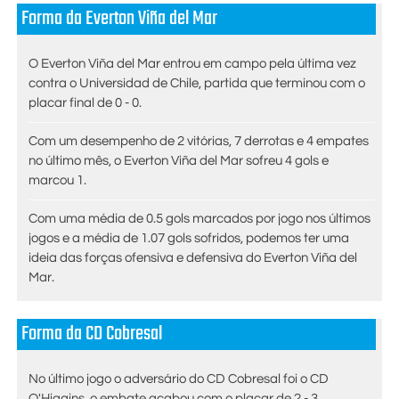
Forma da Everton Viña del Mar
O Everton Viña del Mar entrou em campo pela última vez
contra o Universidad de Chile, partida que terminou com o
placar final de 0 - 0.
Com um desempenho de 2 vitórias, 7 derrotas e 4 empates
no último mês, o Everton Viña del Mar sofreu 4 gols e
marcou 1.
Com uma média de 0.5 gols marcados por jogo nos últimos
jogos e a média de 1.07 gols sofridos, podemos ter uma
ideia das forças ofensiva e defensiva do Everton Viña del
Mar.
Forma da CD Cobresal
No último jogo o adversário do CD Cobresal foi o CD
O'Higgins, o embate acabou com o placar de 2 - 3.