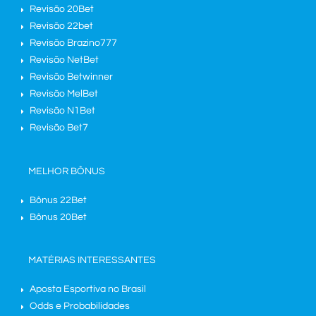
Revisão 20Bet
Revisão 22bet
Revisão Brazino777
Revisão NetBet
Revisão Betwinner
Revisão MelBet
Revisão N1Bet
Revisão Bet7
MELHOR BÔNUS
Bônus 22Bet
Bônus 20Bet
MATÉRIAS INTERESSANTES
Aposta Esportiva no Brasil
Odds e Probabilidades