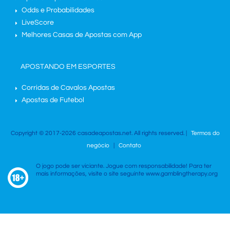
Odds e Probabilidades
LiveScore
Melhores Casas de Apostas com App
APOSTANDO EM ESPORTES
Corridas de Cavalos Apostas
Apostas de Futebol
Copyright © 2017-2026 casadeapostas.net. All rights reserved. |
Termos do
negócio
|
Contato
O jogo pode ser viciante. Jogue com responsabilidade! Para ter
mais informações, visite o site seguinte www.gamblingtherapy.org