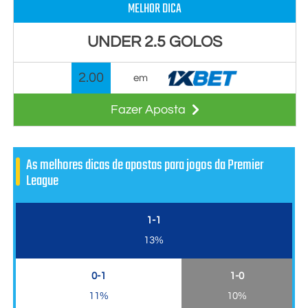
MELHOR DICA
UNDER 2.5 GOLOS
2.00
em
Fazer Aposta
As melhores dicas de apostas para jogos da Premier
League
1-1
13%
0-1
1-0
11%
10%