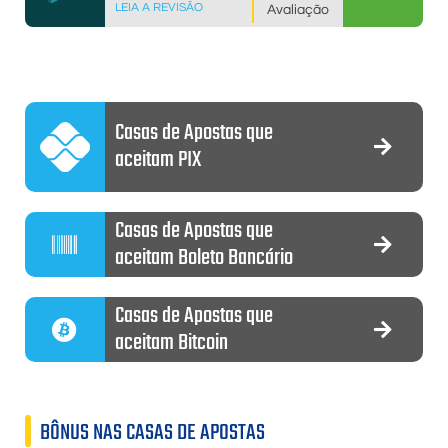
LEIA A REVISÃO
Avaliação
Casas de Apostas que
aceitam PIX
Casas de Apostas que
aceitam Boleto Bancário
Casas de Apostas que
aceitam Bitcoin
BÔNUS NAS CASAS DE APOSTAS