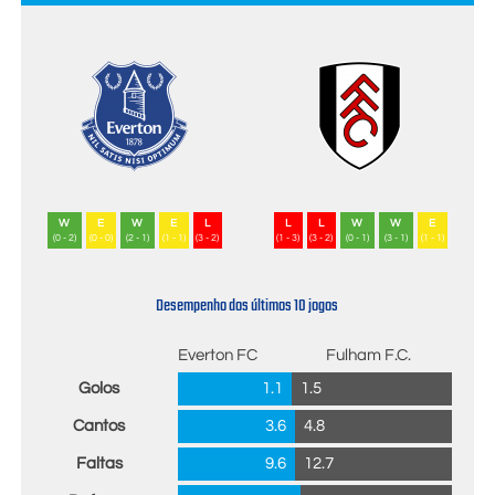
W
E
W
E
L
L
L
W
W
E
(0 - 2)
(0 - 0)
(2 - 1)
(1 - 1)
(3 - 2)
(1 - 3)
(3 - 2)
(0 - 1)
(3 - 1)
(1 - 1)
Desempenho dos últimos 10 jogos
Everton FC
Fulham F.C.
Golos
1.1
1.5
Cantos
3.6
4.8
Faltas
9.6
12.7