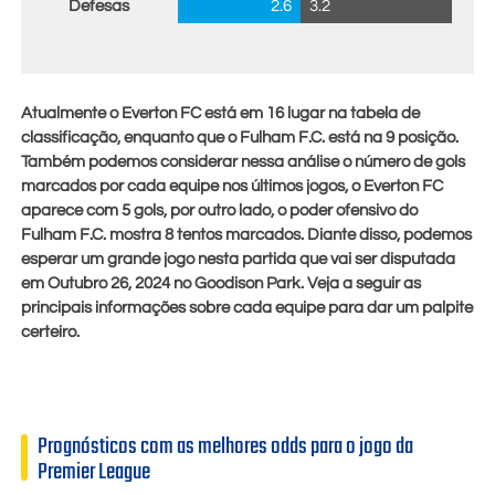
Defesas
2.6
3.2
Atualmente o Everton FC está em 16 lugar na tabela de
classificação, enquanto que o Fulham F.C. está na 9 posição.
Também podemos considerar nessa análise o número de gols
marcados por cada equipe nos últimos jogos, o Everton FC
aparece com 5 gols, por outro lado, o poder ofensivo do
Fulham F.C. mostra 8 tentos marcados. Diante disso, podemos
esperar um grande jogo nesta partida que vai ser disputada
em
Outubro 26, 2024
no Goodison Park. Veja a seguir as
principais informações sobre cada equipe para dar um palpite
certeiro.
Prognósticos com as melhores odds para o jogo da
Premier League