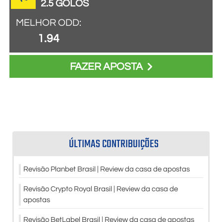
2.5 GOLOS
MELHOR ODD:
1.94
FAZER APOSTA
ÚLTIMAS CONTRIBUIÇÕES
Revisão Planbet Brasil | Review da casa de apostas
Revisão Crypto Royal Brasil | Review da casa de
apostas
Revisão BetLabel Brasil | Review da casa de apostas