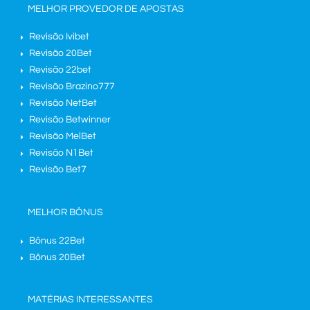
MELHOR PROVEDOR DE APOSTAS
Revisão Ivibet
Revisão 20Bet
Revisão 22bet
Revisão Brazino777
Revisão NetBet
Revisão Betwinner
Revisão MelBet
Revisão N1Bet
Revisão Bet7
MELHOR BÔNUS
Bônus 22Bet
Bônus 20Bet
MATÉRIAS INTERESSANTES