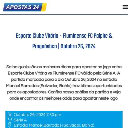
Esporte Clube Vitória - Fluminense FC Palpite &
Prognóstico |
Outubro 26, 2024
Saiba quais são as melhores dicas para apostar no jogo entre
Esporte Clube Vitória vs Fluminense FC válido pela Série A. A
partida marcada para o dia
Outubro 26, 2024
no Estádio
Manoel Barradas (Salvador, Bahia) traz ótimas oportunidades
para os apostadores. Confira nossa análise da partida e veja
onde encontrar as melhores odds para apostar neste jogo.
Outubro 26, 2024 7:30 pm
Série A
Estádio Manoel Barradas (Salvador, Bahia)