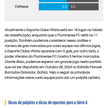
Defesas
3.3
3.3
Atualmente o Esporte Clube Vitória está em 16 lugar na tabela
de classificação, enquanto que o Fluminense FC está na 11
posição. Também podemos considerar nessa análise o
número de gols marcados por cada equipe nos últimos jogos,
o Esporte Clube Vitória aparece com 5 gols, por outro lado, o
poder ofensivo do Fluminense FC mostra 5 tentos marcados.
Diante disso, podemos esperar um grande jogo nesta partida
que vai ser disputada em
Outubro 26, 2024
no Estádio Manoel
Barradas (Salvador, Bahia). Veja a seguir as principais
informações sobre cada equipe para dar um palpite certeiro.
Dicas de palpites e dicas de apostas para a Série A