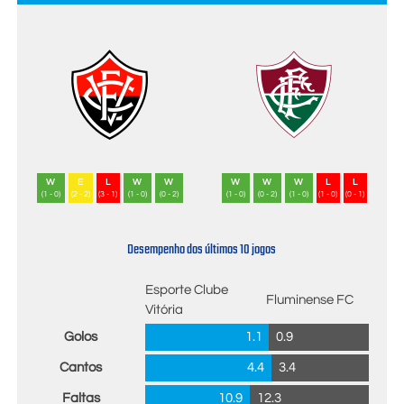
W
E
L
W
W
W
W
W
L
L
(1 - 0)
(2 - 2)
(3 - 1)
(1 - 0)
(0 - 2)
(1 - 0)
(0 - 2)
(1 - 0)
(1 - 0)
(0 - 1)
Desempenho dos últimos 10 jogos
Esporte Clube
Fluminense FC
Vitória
Golos
1.1
0.9
Cantos
4.4
3.4
Faltas
10.9
12.3