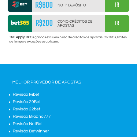
R$600
IR
NO 1º DEPÓSITO
R$200
IR
COMO CRÉDITOS DE
APOSTAS
T&C Apply 18:
Os ganhos excluem o uso de créditos de apostas. Os T&Cs, limites
de tempo e exceções se aplicam.
MELHOR PROVEDOR DE APOSTAS
Revisão Ivibet
Revisão 20Bet
Revisão 22bet
Revisão Brazino777
Revisão NetBet
Revisão Betwinner