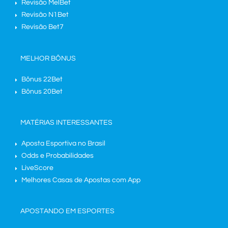
Revisão MelBet
Revisão N1Bet
Revisão Bet7
MELHOR BÔNUS
Bônus 22Bet
Bônus 20Bet
MATÉRIAS INTERESSANTES
Aposta Esportiva no Brasil
Odds e Probabilidades
LiveScore
Melhores Casas de Apostas com App
APOSTANDO EM ESPORTES