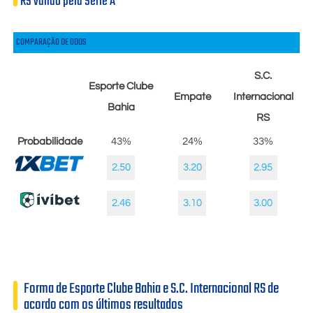
RS válido pela Série A
COMPARAÇÃO DE ODDS
S.C.
Esporte Clube
Empate
Internacional
Bahia
RS
Probabilidade
43%
24%
33%
2.50
3.20
2.95
2.46
3.10
3.00
Forma de Esporte Clube Bahia e S.C. Internacional RS de
acordo com os últimos resultados