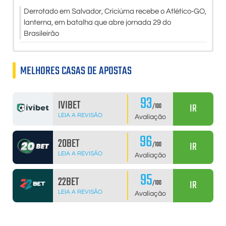
Derrotado em Salvador, Criciúma recebe o Atlético-GO,
lanterna, em batalha que abre jornada 29 do
Brasileirão
MELHORES CASAS DE APOSTAS
93
IVIBET
IR
/100
LEIA A REVISÃO
Avaliação
96
20BET
IR
/100
LEIA A REVISÃO
Avaliação
95
22BET
IR
/100
LEIA A REVISÃO
Avaliação