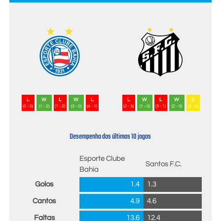
L
W
L
W
L
L
W
L
W
E
(2 - 0)
(1 - 2)
(1 - 2)
(3 - 0)
(4 - 1)
(2 - 3)
(1 - 0)
(3 - 1)
(2 - 0)
(0 - 0)
Desempenho dos últimos 10 jogos
Esporte Clube
Santos F.C.
Bahia
Golos
1.4
1.3
Cantos
4.9
4.6
Faltas
13.6
12.4