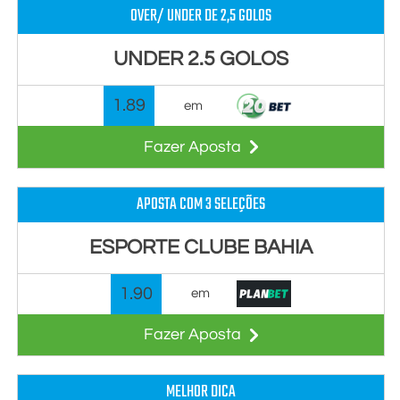
OVER/ UNDER DE 2,5 GOLOS
UNDER 2.5 GOLOS
1.89
em
Fazer Aposta
APOSTA COM 3 SELEÇÕES
ESPORTE CLUBE BAHIA
1.90
em
Fazer Aposta
MELHOR DICA