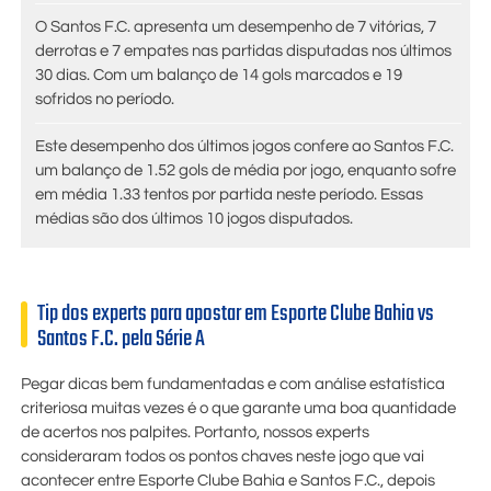
O Santos F.C. apresenta um desempenho de 7 vitórias, 7
derrotas e 7 empates nas partidas disputadas nos últimos
30 dias. Com um balanço de 14 gols marcados e 19
sofridos no período.
Este desempenho dos últimos jogos confere ao Santos F.C.
um balanço de 1.52 gols de média por jogo, enquanto sofre
em média 1.33 tentos por partida neste período. Essas
médias são dos últimos 10 jogos disputados.
Tip dos experts para apostar em Esporte Clube Bahia vs
Santos F.C. pela Série A
Pegar dicas bem fundamentadas e com análise estatística
criteriosa muitas vezes é o que garante uma boa quantidade
de acertos nos palpites. Portanto, nossos experts
consideraram todos os pontos chaves neste jogo que vai
acontecer entre Esporte Clube Bahia e Santos F.C., depois