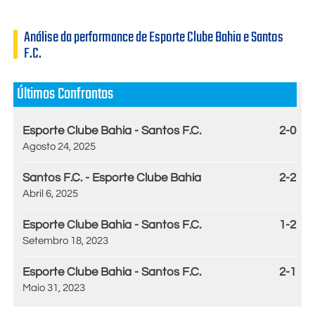
Análise da performance de Esporte Clube Bahia e Santos
F.C.
Últimos Confrontos
Esporte Clube Bahia - Santos F.C.
2-0
Agosto 24, 2025
Santos F.C. - Esporte Clube Bahia
2-2
Abril 6, 2025
Esporte Clube Bahia - Santos F.C.
1-2
Setembro 18, 2023
Esporte Clube Bahia - Santos F.C.
2-1
Maio 31, 2023