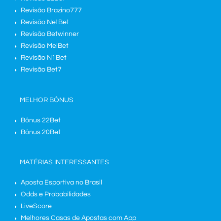
Revisão Brazino777
Revisão NetBet
Revisão Betwinner
Revisão MelBet
Revisão N1Bet
Revisão Bet7
MELHOR BÔNUS
Bônus 22Bet
Bônus 20Bet
MATÉRIAS INTERESSANTES
Aposta Esportiva no Brasil
Odds e Probabilidades
LiveScore
Melhores Casas de Apostas com App