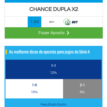
CHANCE DUPLA X2
1.94
em
Fazer Aposta
As melhores dicas de apostas para jogos da Série A
1-1
12%
1-0
2-1
10%
9%
Resultado Exato