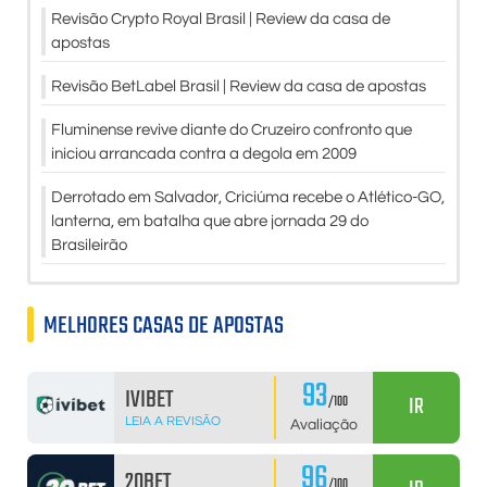
Revisão Crypto Royal Brasil | Review da casa de
apostas
Revisão BetLabel Brasil | Review da casa de apostas
Fluminense revive diante do Cruzeiro confronto que
iniciou arrancada contra a degola em 2009
Derrotado em Salvador, Criciúma recebe o Atlético-GO,
lanterna, em batalha que abre jornada 29 do
Brasileirão
MELHORES CASAS DE APOSTAS
93
IVIBET
IR
/100
LEIA A REVISÃO
Avaliação
96
20BET
/100