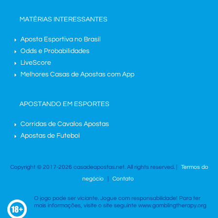
MATÉRIAS INTERESSANTES
Aposta Esportiva no Brasil
Odds e Probabilidades
LiveScore
Melhores Casas de Apostas com App
APOSTANDO EM ESPORTES
Corridas de Cavalos Apostas
Apostas de Futebol
Copyright © 2017-2026 casadeapostas.net. All rights reserved. |
Termos do
negócio
|
Contato
O jogo pode ser viciante. Jogue com responsabilidade! Para ter
mais informações, visite o site seguinte www.gamblingtherapy.org