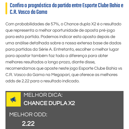
Confira o prognóstico da partida entre Esporte Clube Bahia e
C.R. Vasco da Gama
Com probabilidades de 57%, o Chance dupla X2 é o resultado
que representa a melhor oportunidade de aposta pré-jogo
para esta partida. Podemos indicar esta aposta depois de
uma análise detalhada sobre a nossa extensa base de dados
para partidas da Série A. Entretanto, escolher o melhor lugar
para apostar também faz toda a diferença para obter
melhores resultados a longo prazo, diante disse,
recomendamos que aposte neste jogo Esporte Clube Bahia vs
C.R. Vasco da Gama na
Megapari
, que oferece as melhores
odds de
2.22
para o resultado indicado.
MELHOR DICA:
CHANCE DUPLA X2
MELHOR ODD:
2.22