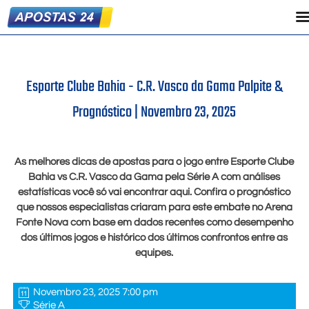
Esporte Clube Bahia - C.R. Vasco da Gama Palpite &
Prognóstico |
Novembro 23, 2025
As melhores dicas de apostas para o jogo entre Esporte Clube
Bahia vs C.R. Vasco da Gama pela Série A com análises
estatísticas você só vai encontrar aqui. Confira o prognóstico
que nossos especialistas criaram para este embate no Arena
Fonte Nova com base em dados recentes como desempenho
dos últimos jogos e histórico dos últimos confrontos entre as
equipes.
Novembro 23, 2025 7:00 pm
Série A