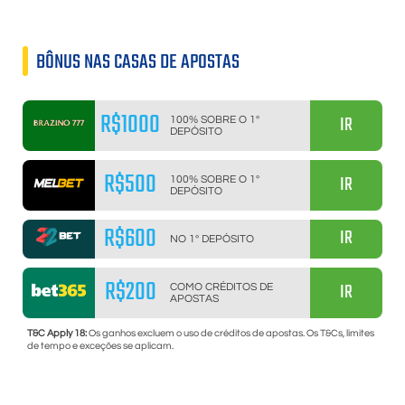
BÔNUS NAS CASAS DE APOSTAS
R$1000
IR
100% SOBRE O 1º
DEPÓSITO
R$500
IR
100% SOBRE O 1º
DEPÓSITO
R$600
IR
NO 1º DEPÓSITO
R$200
IR
COMO CRÉDITOS DE
APOSTAS
T&C Apply 18:
Os ganhos excluem o uso de créditos de apostas. Os T&Cs, limites
de tempo e exceções se aplicam.