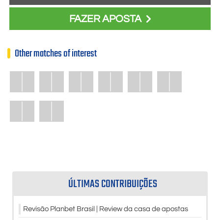
FAZER APOSTA
Other matches of interest
ÚLTIMAS CONTRIBUIÇÕES
Revisão Planbet Brasil | Review da casa de apostas