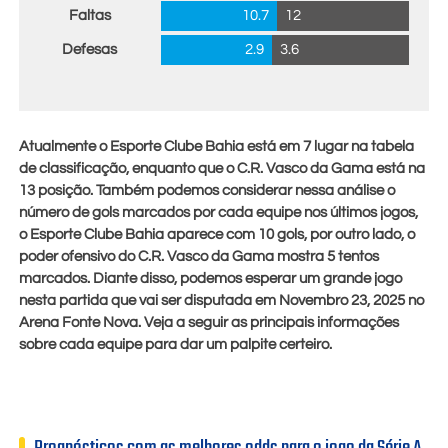
Faltas
10.7
12
Defesas
2.9
3.6
Atualmente o Esporte Clube Bahia está em 7 lugar na tabela
de classificação, enquanto que o C.R. Vasco da Gama está na
13 posição. Também podemos considerar nessa análise o
número de gols marcados por cada equipe nos últimos jogos,
o Esporte Clube Bahia aparece com 10 gols, por outro lado, o
poder ofensivo do C.R. Vasco da Gama mostra 5 tentos
marcados. Diante disso, podemos esperar um grande jogo
nesta partida que vai ser disputada em
Novembro 23, 2025
no
Arena Fonte Nova. Veja a seguir as principais informações
sobre cada equipe para dar um palpite certeiro.