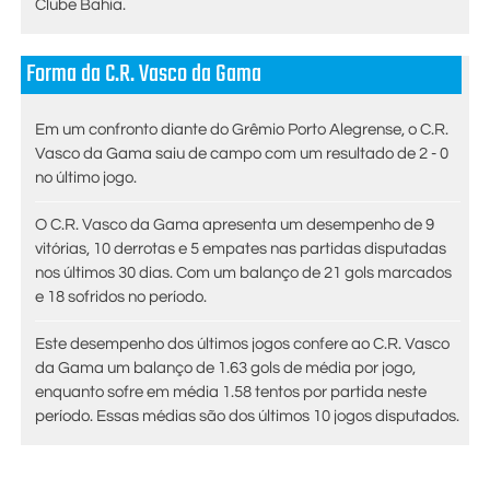
Clube Bahia.
Forma da C.R. Vasco da Gama
Em um confronto diante do Grêmio Porto Alegrense, o C.R.
Vasco da Gama saiu de campo com um resultado de 2 - 0
no último jogo.
O C.R. Vasco da Gama apresenta um desempenho de 9
vitórias, 10 derrotas e 5 empates nas partidas disputadas
nos últimos 30 dias. Com um balanço de 21 gols marcados
e 18 sofridos no período.
Este desempenho dos últimos jogos confere ao C.R. Vasco
da Gama um balanço de 1.63 gols de média por jogo,
enquanto sofre em média 1.58 tentos por partida neste
período. Essas médias são dos últimos 10 jogos disputados.