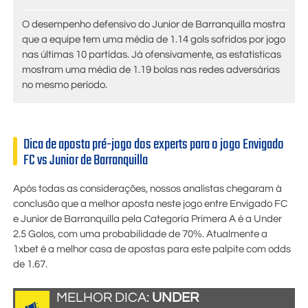
O desempenho defensivo do Junior de Barranquilla mostra
que a equipe tem uma média de 1.14 gols sofridos por jogo
nas últimas 10 partidas. Já ofensivamente, as estatísticas
mostram uma média de 1.19 bolas nas redes adversárias
no mesmo período.
Dica de aposta pré-jogo dos experts para o jogo Envigado
FC vs Junior de Barranquilla
Após todas as considerações, nossos analistas chegaram à
conclusão que a melhor aposta neste jogo entre Envigado FC
e Junior de Barranquilla pela Categoría Primera A é a Under
2.5 Golos, com uma probabilidade de 70%. Atualmente a
1xbet
é a melhor casa de apostas para este palpite com odds
de
1.67
.
MELHOR DICA:
UNDER