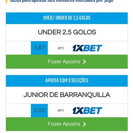
Dicas para apostar nos melhores mercados pré-jogo
OVER/ UNDER DE 2,5 GOLOS
UNDER 2.5 GOLOS
1.67
em
Fazer Aposta
APOSTA COM 3 SELEÇÕES
JUNIOR DE BARRANQUILLA
2.02
em
Fazer Aposta