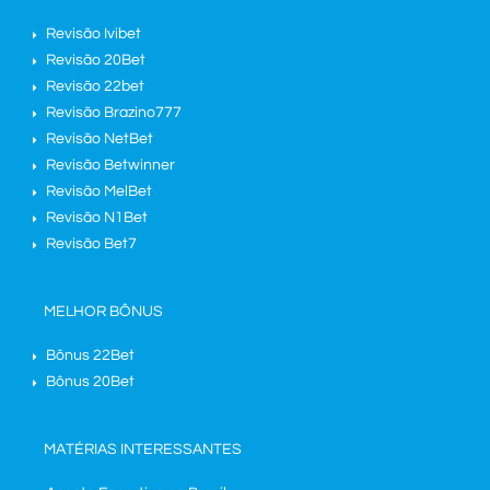
Revisão Ivibet
Revisão 20Bet
Revisão 22bet
Revisão Brazino777
Revisão NetBet
Revisão Betwinner
Revisão MelBet
Revisão N1Bet
Revisão Bet7
MELHOR BÔNUS
Bônus 22Bet
Bônus 20Bet
MATÉRIAS INTERESSANTES