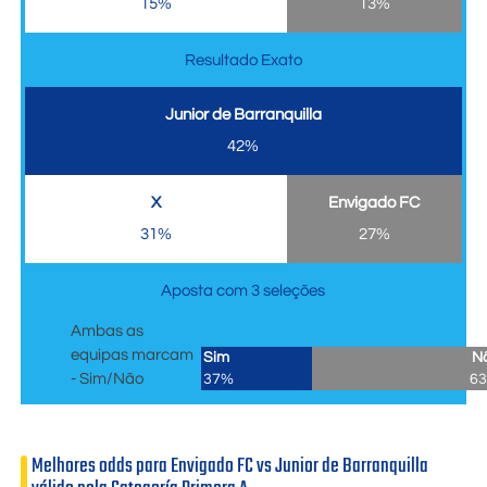
15%
13%
Resultado Exato
Junior de Barranquilla
42%
X
Envigado FC
31%
27%
Aposta com 3 seleções
Ambas as
equipas marcam
Sim
N
- Sim/Não
37%
6
Melhores odds para Envigado FC vs Junior de Barranquilla