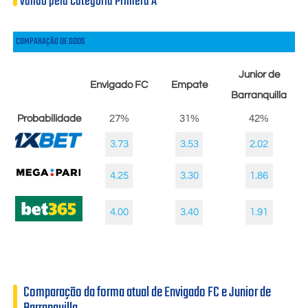
válido pela Categoría Primera A
COMPARAÇÃO DE ODDS
Junior de
Envigado FC
Empate
Barranquilla
Probabilidade
27%
31%
42%
3.73
3.53
2.02
4.25
3.30
1.86
4.00
3.40
1.91
Comparação da forma atual de Envigado FC e Junior de