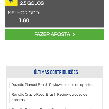
2.5 GOLOS
MELHOR ODD:
1.60
FAZER APOSTA
ÚLTIMAS CONTRIBUIÇÕES
Revisão Planbet Brasil | Review da casa de apostas
Revisão Crypto Royal Brasil | Review da casa de
apostas