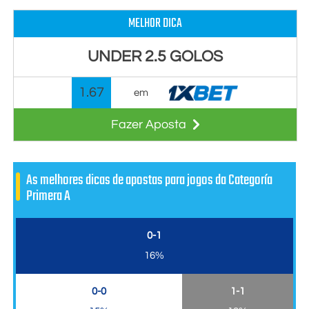
MELHOR DICA
UNDER 2.5 GOLOS
1.67
em
Fazer Aposta
As melhores dicas de apostas para jogos da Categoría
Primera A
0-1
16%
0-0
1-1