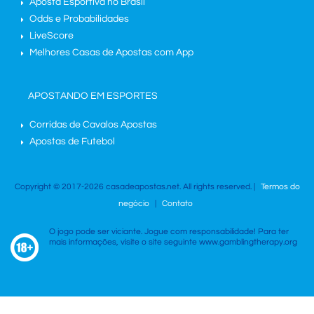
Aposta Esportiva no Brasil
Odds e Probabilidades
LiveScore
Melhores Casas de Apostas com App
APOSTANDO EM ESPORTES
Corridas de Cavalos Apostas
Apostas de Futebol
Copyright © 2017-2026 casadeapostas.net. All rights reserved. |
Termos do
negócio
|
Contato
O jogo pode ser viciante. Jogue com responsabilidade! Para ter
mais informações, visite o site seguinte www.gamblingtherapy.org