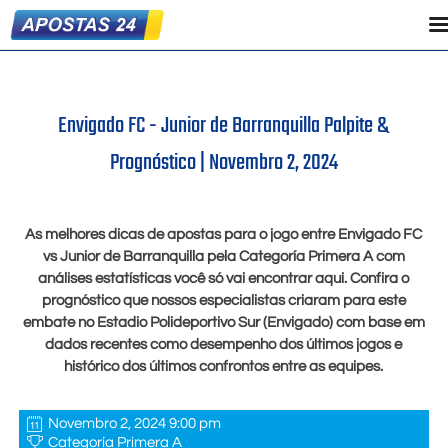
Envigado FC - Junior de Barranquilla Palpite &
Prognóstico |
Novembro 2, 2024
As melhores dicas de apostas para o jogo entre Envigado FC
vs Junior de Barranquilla pela Categoría Primera A com
análises estatísticas você só vai encontrar aqui. Confira o
prognóstico que nossos especialistas criaram para este
embate no Estadio Polideportivo Sur (Envigado) com base em
dados recentes como desempenho dos últimos jogos e
histórico dos últimos confrontos entre as equipes.
Novembro 2, 2024 9:00 pm
Categoría Primera A