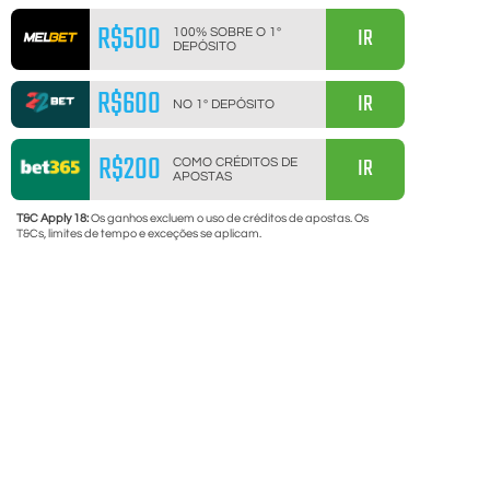
R$500
IR
100% SOBRE O 1º
DEPÓSITO
R$600
IR
NO 1º DEPÓSITO
R$200
IR
COMO CRÉDITOS DE
APOSTAS
T&C Apply 18:
Os ganhos excluem o uso de créditos de apostas. Os
T&Cs, limites de tempo e exceções se aplicam.