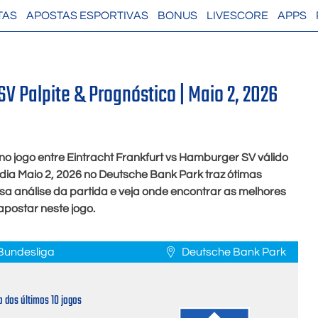
TAS
APOSTAS ESPORTIVAS
BONUS
LIVESCORE
APPS
SV Palpite & Prognóstico |
Maio 2, 2026
no jogo entre Eintracht Frankfurt vs Hamburger SV válido
 dia
Maio 2, 2026
no Deutsche Bank Park traz ótimas
a análise da partida e veja onde encontrar as melhores
postar neste jogo.
Bundesliga
Deutsche Bank Park
dos últimos 10 jogos