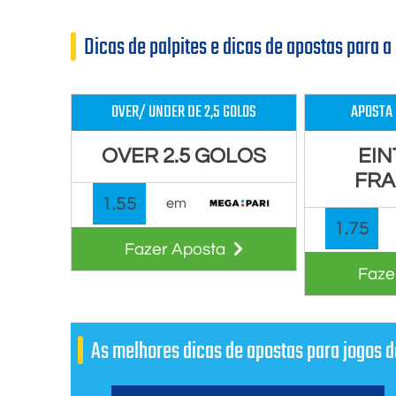
Dicas de palpites e dicas de apostas para a
OVER/ UNDER DE 2,5 GOLOS
APOSTA 
OVER 2.5 GOLOS
EI
FR
1.55
em
1.75
Fazer Aposta
Faze
As melhores dicas de apostas para jogos 