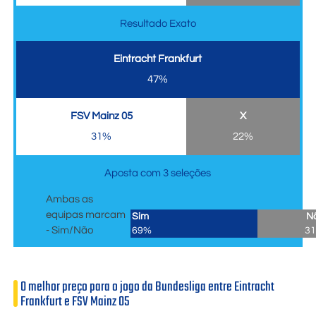
Resultado Exato
Eintracht Frankfurt
47%
FSV Mainz 05
X
31%
22%
Aposta com 3 seleções
Ambas as
equipas marcam
Sim
N
- Sim/Não
69%
3
O melhor preço para o jogo da Bundesliga entre Eintracht
Frankfurt e FSV Mainz 05