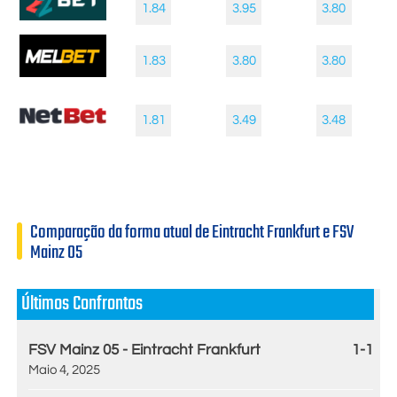
1.84
3.95
3.80
1.83
3.80
3.80
1.81
3.49
3.48
Comparação da forma atual de Eintracht Frankfurt e FSV
Mainz 05
Últimos Confrontos
FSV Mainz 05 - Eintracht Frankfurt
1-1
Maio 4, 2025