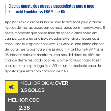
Dica de aposta dos nossos especialistas para o jogo
Eintracht Frankfurt vs FSV Mainz 05
Apostar em clássicos nunca é uma tarefa fácil, pela grande
rivalidade muitas vezes vemos resultados bem imprevisíveis. É
neste momento que nosso time de especialistas entra em
campo, com uma análise de dados extensiva chegamos à
conclusão que apostar no Over 3.5 Golos é uma ótima chance
de lucrar nesta partida entre Eintracht Frankfurt e FSV Mainz
05. Nossos cálculos mostram uma possibilidade de 48% de
chance deste resultado ocorrer. E o melhor lugar para fazer
essa aposta no pré-jogo é na
20bet
, uma excelente casa de
apostas que está com cotação de
2.48
.
MELHOR DICA:
OVER
3.5 GOLOS
MELHOR ODD:
2.36