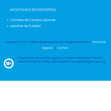
APOSTANDO EM ESPORTES
Corridas de Cavalos Apostas
Apostas de Futebol
Copyright © 2017-2026 casadeapostas.net. All rights reserved. |
Termos do
negócio
|
Contato
O jogo pode ser viciante. Jogue com responsabilidade! Para ter
mais informações, visite o site seguinte www.gamblingtherapy.org