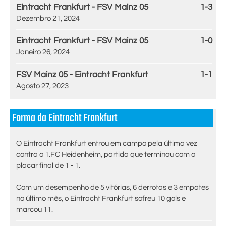
Eintracht Frankfurt - FSV Mainz 05
1-3
Dezembro 21, 2024
Eintracht Frankfurt - FSV Mainz 05
1-0
Janeiro 26, 2024
FSV Mainz 05 - Eintracht Frankfurt
1-1
Agosto 27, 2023
Forma da Eintracht Frankfurt
O Eintracht Frankfurt entrou em campo pela última vez
contra o 1.FC Heidenheim, partida que terminou com o
placar final de 1 - 1.
Com um desempenho de 5 vitórias, 6 derrotas e 3 empates
no último mês, o Eintracht Frankfurt sofreu 10 gols e
marcou 11.