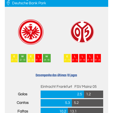
Deutsche Bank Park
E
W
E
L
W
E
L
L
L
L
(1 - 1)
(2 - 0)
(2 - 2)
(0 - 3)
(4 - 6)
(1 - 1)
(2 - 1)
(3 - 4)
(4 - 0)
(0 - 2)
Desempenho dos últimos 10 jogos
Eintracht Frankfurt
FSV Mainz 05
Golos
2.5
1.2
Cantos
5.3
5.2
Faltas
10.2
13.1