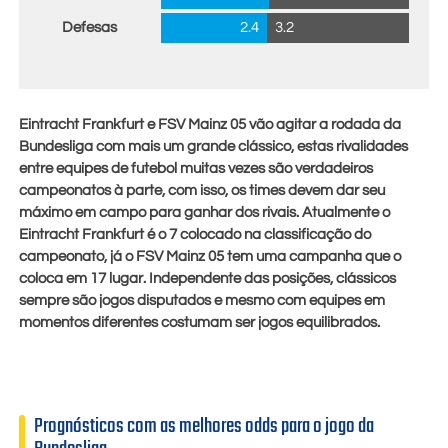
Defesas
2.4
3.2
Eintracht Frankfurt e FSV Mainz 05 vão agitar a rodada da
Bundesliga com mais um grande clássico, estas rivalidades
entre equipes de futebol muitas vezes são verdadeiros
campeonatos à parte, com isso, os times devem dar seu
máximo em campo para ganhar dos rivais. Atualmente o
Eintracht Frankfurt é o 7 colocado na classificação do
campeonato, já o FSV Mainz 05 tem uma campanha que o
coloca em 17 lugar. Independente das posições, clássicos
sempre são jogos disputados e mesmo com equipes em
momentos diferentes costumam ser jogos equilibrados.
Prognósticos com as melhores odds para o jogo da