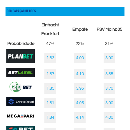
COMPARAÇÃO DE ODDS
Eintracht
Empate
FSV Mainz 05
Frankfurt
Probabilidade
47%
22%
31%
1.83
4.00
3.90
1.87
4.10
3.85
1.85
3.95
3.70
1.81
4.05
3.90
1.84
4.14
4.00