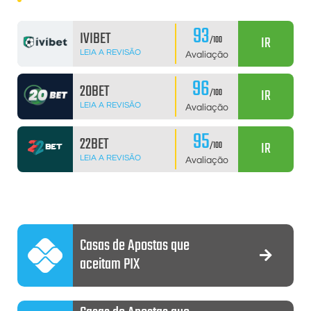
93
IVIBET
IR
/100
LEIA A REVISÃO
Avaliação
96
20BET
IR
/100
LEIA A REVISÃO
Avaliação
95
22BET
IR
/100
LEIA A REVISÃO
Avaliação
Casas de Apostas que
aceitam PIX