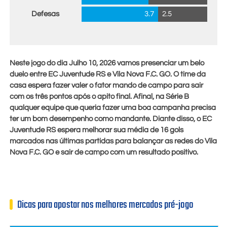
Defesas
3.7
2.5
Neste jogo do dia
Julho 10, 2026
vamos presenciar um belo
duelo entre EC Juventude RS e Vila Nova F.C. GO. O time da
casa espera fazer valer o fator mando de campo para sair
com os três pontos após o apito final. Afinal, na Série B
qualquer equipe que queria fazer uma boa campanha precisa
ter um bom desempenho como mandante. Diante disso, o EC
Juventude RS espera melhorar sua média de 16 gols
marcados nas últimas partidas para balançar as redes do Vila
Nova F.C. GO e sair de campo com um resultado positivo.
Dicas para apostar nos melhores mercados pré-jogo