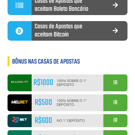
Casas de Apostas que
aceitam Boleto Bancário
Casas de Apostas que
aceitam Bitcoin
BÔNUS NAS CASAS DE APOSTAS
R$1000
IR
100% SOBRE O 1º
DEPÓSITO
R$500
IR
100% SOBRE O 1º
DEPÓSITO
R$600
IR
NO 1º DEPÓSITO