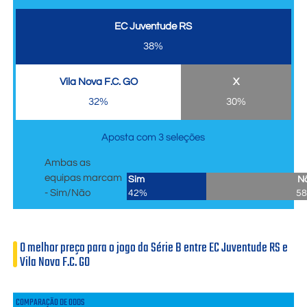
EC Juventude RS
38%
Vila Nova F.C. GO
X
32%
30%
Aposta com 3 seleções
Ambas as
equipas marcam
Sim
N
- Sim/Não
42%
5
O melhor preço para o jogo da Série B entre EC Juventude RS e
Vila Nova F.C. GO
COMPARAÇÃO DE ODDS