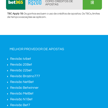
R$200
IR
COMO CRÉDITOS DE
APOSTAS
T&C Apply 18:
Os ganhos excluem o uso de créditos de apostas. Os T&Cs, limites
de tempo e exceções se aplicam.
MELHOR PROVEDOR DE APOSTAS
Revisão Ivibet
Revisão 20Bet
Revisão 22bet
Revisão Brazino777
Revisão NetBet
Revisão Betwinner
Revisão MelBet
Revisão N1Bet
Revisão Bet7