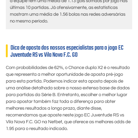
a equipe tem uma média de 1.13 gols sofridos por jogo nas
últimas 10 partidas. Já ofensivamente, as estatísticas
mostram uma média de 1.56 bolas nas redes adversárias
no mesmo período.
Dica de aposta dos nossos especialistas para o jogo EC
Juventude RS vs Vila Nova F.C. GO
Com probabilidades de 62%, o Chance dupla X2 é o resultado
que representa a melhor oportunidade de aposta pré-jogo
para esta partida. Podemos indicar esta aposta depois de
uma análise detalhada sobre a nossa extensa base de dados
para partidas da Série B. Entretanto, escolher o melhor lugar
para apostar também faz toda a diferença para obter
melhores resultados a longo prazo, diante disse,
recomendamos que aposte neste jogo EC Juventude RS vs
Vila Nova F.C. GO na
Netbet
, que oferece as melhores odds de
1.95
para o resultado indicado.