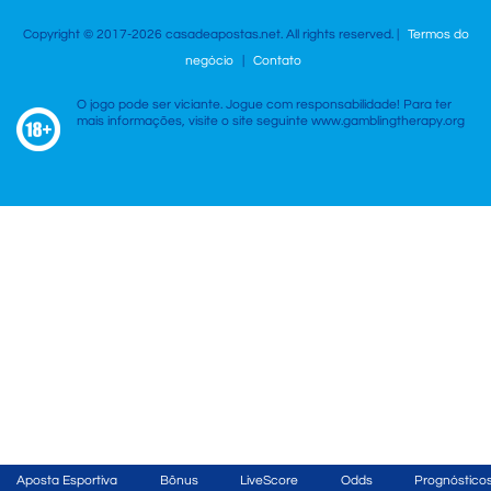
Copyright © 2017-2026 casadeapostas.net. All rights reserved. |
Termos do
negócio
|
Contato
O jogo pode ser viciante. Jogue com responsabilidade! Para ter
mais informações, visite o site seguinte www.gamblingtherapy.org
Aposta Esportiva
Bônus
LiveScore
Odds
Prognóstico