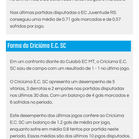
Nas últimas partidas disputadas o EC Juventude RS
conseguiu uma média de 0.71 gols marcados e de 0.57
sofridos por jogo.
Forma da Criciúma E.C. SC
Em um confronto diante do Cuiabá EC MT, o Criciúma E.C.
SC saiu de campo com um resultado de 1 - 1 no último jogo.
O Criciúma E.C. SC apresenta um desempenho de 5
vitórias, 3 derrotas e 2 empates nas partidas disputadas
nos últimos 30 dias. Com um balanço de 4 gols marcados e
6 sofridos no período.
Este desempenho dos últimos jogos confere ao Criciúma
E.C. SC um balanço de 1.2 gols de média por jogo,
enquanto sofre em média 0.8 tentos por partida neste
período. Essas médias são dos últimos 10 jogos disputados.