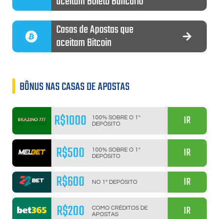
aceitam Boleto Bancário
Casas de Apostas que
aceitam Bitcoin
BÔNUS NAS CASAS DE APOSTAS
R$1000
IR
100% SOBRE O 1º
DEPÓSITO
R$500
IR
100% SOBRE O 1º
DEPÓSITO
R$600
IR
NO 1º DEPÓSITO
R$200
IR
COMO CRÉDITOS DE
APOSTAS