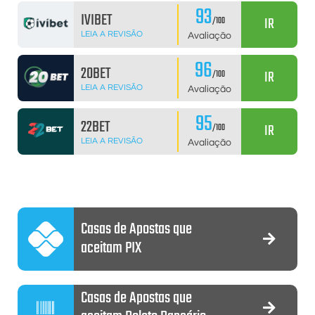
93
IVIBET
IR
/100
LEIA A REVISÃO
Avaliação
96
20BET
IR
/100
LEIA A REVISÃO
Avaliação
95
22BET
IR
/100
LEIA A REVISÃO
Avaliação
Casas de Apostas que
aceitam PIX
Casas de Apostas que