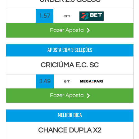
1.57
em
Fazer Aposta
APOSTA COM 3 SELEÇÕES
CRICIÚMA E.C. SC
3.49
em
Fazer Aposta
MELHOR DICA
CHANCE DUPLA X2