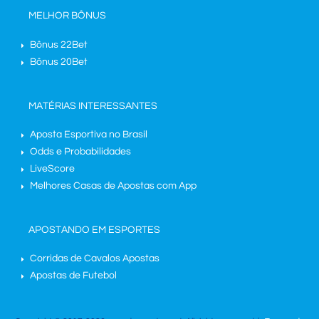
MELHOR BÔNUS
Bônus 22Bet
Bônus 20Bet
MATÉRIAS INTERESSANTES
Aposta Esportiva no Brasil
Odds e Probabilidades
LiveScore
Melhores Casas de Apostas com App
APOSTANDO EM ESPORTES
Corridas de Cavalos Apostas
Apostas de Futebol