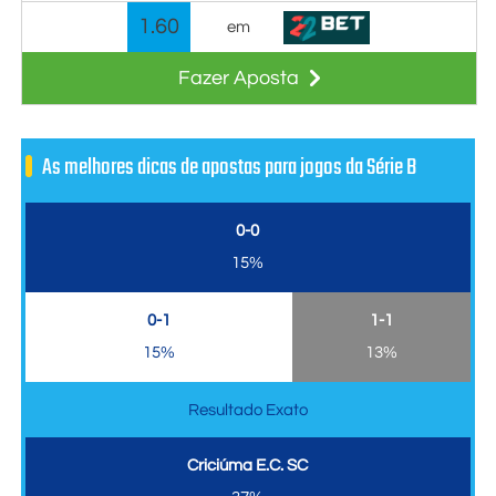
1.60
em
Fazer Aposta
As melhores dicas de apostas para jogos da Série B
0-0
15%
0-1
1-1
15%
13%
Resultado Exato
Criciúma E.C. SC