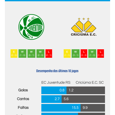
E
W
W
W
L
E
W
L
W
L
(0 - 0)
(1 - 0)
(0 - 1)
(2 - 0)
(2 - 1)
(1 - 1)
(3 - 1)
(3 - 2)
(1 - 0)
(1 - 0)
Desempenho dos últimos 10 jogos
EC Juventude RS
Criciúma E.C. SC
Golos
0.8
1.2
Cantos
2.7
5.6
Faltas
15.5
9.9